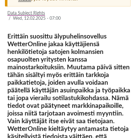
Jäsenyys
Data Subject Rights
/
Wed, 12.02.2025 - 07:00
Lahjoitukset
Sponsorointi
Erittäin suosittu älypuhelinsovellus
WetterOnline jakaa käyttäjiensä
Tax deductability
henkilötietoja satojen kolmansien
Jäsenten login
osapuolten yritysten kanssa
mainostarkoituksiin. Muutama päivä sitten
Meistä
tähän sisältyi myös erittäin tarkkoja
paikkatietoja, joiden avulla voidaan
Tiimi
päätellä käyttäjän asuinpaikka ja työpaikka
tai jopa vierailu sotilastukikohdassa. Nämä
Vuosikertomukset
tiedot ovat päätyneet markkinapaikoille,
Usein kysyttyä
joissa niitä tarjotaan avoimesti myyntiin.
Rekry
Vain käyttäjät itse eivät saa tietojaan.
WetterOnline kieltäytyy antamasta tietoja
Edustajakanne
käsitellyistä tiedoista väittäen, että