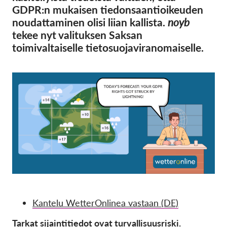
OnionShare
GDPR:n mukaisen tiedonsaantioikeuden
Media
noudattaminen olisi liian kallista.
noyb
tekee nyt valituksen Saksan
Yhteystiedot
toimivaltaiselle tietosuojaviranomaiselle.
GDPRhub
Kantelu WetterOnlinea vastaan (DE)
Tarkat sijaintitiedot ovat turvallisuusriski.