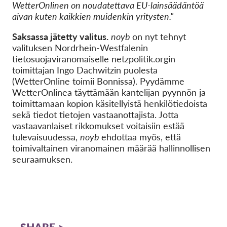
WetterOnlinen on noudatettava EU-lainsäädäntöä
aivan kuten kaikkien muidenkin yritysten."
Saksassa jätetty valitus.
noyb
on nyt tehnyt
valituksen Nordrhein-Westfalenin
tietosuojaviranomaiselle netzpolitik.orgin
toimittajan Ingo Dachwitzin puolesta
(WetterOnline toimii Bonnissa). Pyydämme
WetterOnlinea täyttämään kantelijan pyynnön ja
toimittamaan kopion käsitellyistä henkilötiedoista
sekä tiedot tietojen vastaanottajista. Jotta
vastaavanlaiset rikkomukset voitaisiin estää
tulevaisuudessa,
noyb
ehdottaa myös, että
toimivaltainen viranomainen määrää hallinnollisen
seuraamuksen.
SHARE