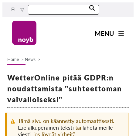
Skip
FI
to
main
content
MENU
Main
Uutiset
navigation
Home
News
Työmme
Breadcrumb
Projektit
WetterOnline pitää GDPR:n
Tapaukset DPA:ta kohti
noudattamista "suhteettoman
Kaikki tapaukset
vaivalloiseksi"
Reports & Resources
Tämä sivu on käännetty automaattisesti.
Exercise your rights!
Lue alkuperäinen teksti
tai
lähetä meille
viesti
, jos löydät virheitä.
Tue meitä!