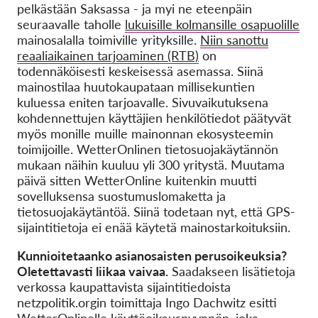
pelkästään Saksassa - ja myi ne eteenpäin
seuraavalle taholle
lukuisille kolmansille osapuolille
mainosalalla toimiville yrityksille.
Niin sanottu
reaaliaikainen tarjoaminen (RTB)
on
todennäköisesti keskeisessä asemassa. Siinä
mainostilaa huutokaupataan millisekuntien
kuluessa eniten tarjoavalle. Sivuvaikutuksena
kohdennettujen käyttäjien henkilötiedot päätyvät
myös monille muille mainonnan ekosysteemin
toimijoille. WetterOnlinen tietosuojakäytännön
mukaan näihin kuuluu yli 300 yritystä. Muutama
päivä sitten WetterOnline kuitenkin muutti
sovelluksensa suostumuslomaketta ja
tietosuojakäytäntöä. Siinä todetaan nyt, että GPS-
sijaintitietoja ei enää käytetä mainostarkoituksiin.
Kunnioitetaanko asianosaisten perusoikeuksia?
Oletettavasti liikaa vaivaa.
Saadakseen lisätietoja
verkossa kaupattavista sijaintitiedoista
netzpolitik.orgin toimittaja Ingo Dachwitz esitti