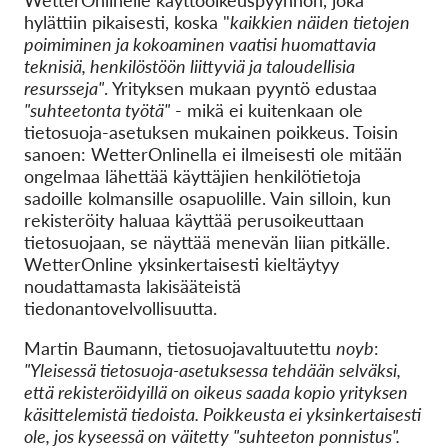
WetterOnlinelle käyttöoikeuspyynnön, joka
hylättiin pikaisesti, koska "
kaikkien näiden tietojen
poimiminen ja kokoaminen vaatisi huomattavia
teknisiä, henkilöstöön liittyviä ja taloudellisia
resursseja"
. Yrityksen mukaan pyyntö edustaa
"suhteetonta työtä"
- mikä ei kuitenkaan ole
tietosuoja-asetuksen mukainen poikkeus. Toisin
sanoen: WetterOnlinella ei ilmeisesti ole mitään
ongelmaa lähettää käyttäjien henkilötietoja
sadoille kolmansille osapuolille. Vain silloin, kun
rekisteröity haluaa käyttää perusoikeuttaan
tietosuojaan, se näyttää menevän liian pitkälle.
WetterOnline yksinkertaisesti kieltäytyy
noudattamasta lakisääteistä
tiedonantovelvollisuutta.
Martin Baumann, tietosuojavaltuutettu
noyb
:
"Yleisessä tietosuoja-asetuksessa tehdään selväksi,
että rekisteröidyillä on oikeus saada kopio yrityksen
käsittelemistä tiedoista. Poikkeusta ei yksinkertaisesti
ole, jos kyseessä on väitetty "suhteeton ponnistus".