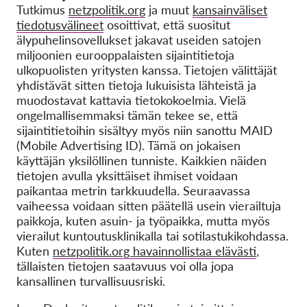
Tutkimus
netzpolitik.org
ja muut
kansainväliset
tiedotusvälineet
osoittivat, että suositut
älypuhelinsovellukset jakavat useiden satojen
miljoonien eurooppalaisten sijaintitietoja
ulkopuolisten yritysten kanssa. Tietojen välittäjät
yhdistävät sitten tietoja lukuisista lähteistä ja
muodostavat kattavia tietokokoelmia. Vielä
ongelmallisemmaksi tämän tekee se, että
sijaintitietoihin sisältyy myös niin sanottu MAID
(Mobile Advertising ID). Tämä on jokaisen
käyttäjän yksilöllinen tunniste. Kaikkien näiden
tietojen avulla yksittäiset ihmiset voidaan
paikantaa metrin tarkkuudella. Seuraavassa
vaiheessa voidaan sitten päätellä usein vierailtuja
paikkoja, kuten asuin- ja työpaikka, mutta myös
vierailut kuntoutusklinikalla tai sotilastukikohdassa.
Kuten
netzpolitik.org havainnollistaa elävästi
,
tällaisten tietojen saatavuus voi olla jopa
kansallinen turvallisuusriski.