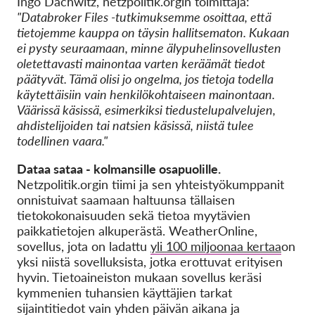
Ingo Dachwitz, netzpolitik.orgin toimittaja:
"Databroker Files -tutkimuksemme osoittaa, että
tietojemme kauppa on täysin hallitsematon. Kukaan
ei pysty seuraamaan, minne älypuhelinsovellusten
oletettavasti mainontaa varten keräämät tiedot
päätyvät. Tämä olisi jo ongelma, jos tietoja todella
käytettäisiin vain henkilökohtaiseen mainontaan.
Väärissä käsissä, esimerkiksi tiedustelupalvelujen,
ahdistelijoiden tai natsien käsissä, niistä tulee
todellinen vaara."
Dataa sataa - kolmansille osapuolille.
Netzpolitik.orgin tiimi ja sen yhteistyökumppanit
onnistuivat saamaan haltuunsa tällaisen
tietokokonaisuuden sekä tietoa myytävien
paikkatietojen alkuperästä. WeatherOnline,
sovellus, jota on ladattu
yli 100 miljoonaa kertaa
on
yksi niistä sovelluksista, jotka erottuvat erityisen
hyvin. Tietoaineiston mukaan sovellus keräsi
kymmenien tuhansien käyttäjien tarkat
sijaintitiedot vain yhden päivän aikana ja