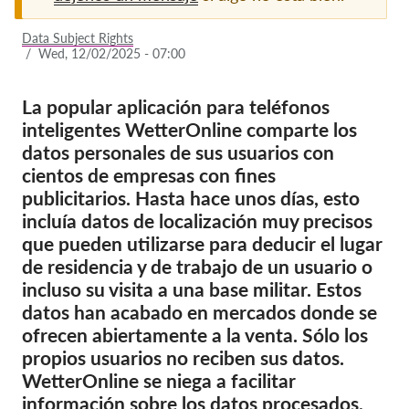
Afiliación
Data Subject Rights
/
Wed, 12/02/2025 - 07:00
Donaciones
Patrocinio
La popular aplicación para teléfonos
inteligentes WetterOnline comparte los
Tax deductability
datos personales de sus usuarios con
Inciar sesión de miembro
cientos de empresas con fines
publicitarios. Hasta hace unos días, esto
Sobre nosotros
incluía datos de localización muy precisos
que pueden utilizarse para deducir el lugar
Equipo
de residencia y de trabajo de un usuario o
incluso su visita a una base militar. Estos
Informes anuales
datos han acabado en mercados donde se
Preguntas frecuentes
ofrecen abiertamente a la venta. Sólo los
Empleos
propios usuarios no reciben sus datos.
WetterOnline se niega a facilitar
Recursos colectivos
información sobre los datos procesados,