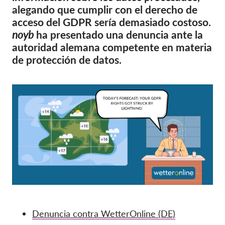
OnionShare
alegando que cumplir con el derecho de
Medios de comunicación
acceso del GDPR sería demasiado costoso.
noyb
ha presentado una denuncia ante la
Contacto
autoridad alemana competente en materia
de protección de datos.
GDPRhub
Denuncia contra WetterOnline (DE)