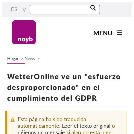
Skip
ES
to
main
content
MENU
Main
Noticias
navigation
Hogar
News
Nuestro trabajo
Breadcrumb
Proyectos
WetterOnline ve un "esfuerzo
Casos por APD
desproporcionado" en el
Todos los casos
cumplimiento del GDPR
Reports & Resources
Esta página ha sido traducida
Exercise your rights!
automáticamente.
Leer el texto original
o
déjenos un mensaje
si algo no está bien.
¡Apoyanos!