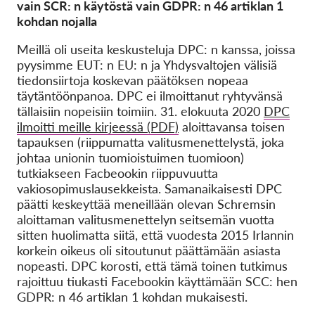
vain SCR: n käytöstä vain GDPR: n 46 artiklan 1
kohdan nojalla
Meillä oli useita keskusteluja DPC: n kanssa, joissa
pyysimme EUT: n EU: n ja Yhdysvaltojen välisiä
tiedonsiirtoja koskevan päätöksen nopeaa
täytäntöönpanoa. DPC ei ilmoittanut ryhtyvänsä
tällaisiin nopeisiin toimiin. 31. elokuuta 2020
DPC
ilmoitti meille kirjeessä (PDF)
aloittavansa toisen
tapauksen (riippumatta valitusmenettelystä, joka
johtaa unionin tuomioistuimen tuomioon)
tutkiakseen Facbeookin riippuvuutta
vakiosopimuslausekkeista. Samanaikaisesti DPC
päätti keskeyttää meneillään olevan Schremsin
aloittaman valitusmenettelyn
seitsemän vuotta
sitten huolimatta siitä, että vuodesta 2015 Irlannin
korkein oikeus oli sitoutunut päättämään asiasta
nopeasti. DPC korosti, että tämä toinen tutkimus
rajoittuu tiukasti Facebookin käyttämään SCC: hen
GDPR: n 46 artiklan 1 kohdan mukaisesti.