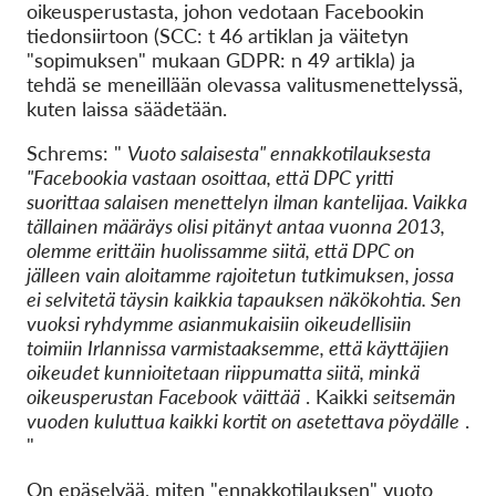
oikeusperustasta, johon vedotaan Facebookin
tiedonsiirtoon (SCC: t 46 artiklan ja väitetyn
"sopimuksen" mukaan GDPR: n 49 artikla) ja
tehdä se meneillään olevassa valitusmenettelyssä,
kuten laissa säädetään.
Schrems: "
Vuoto salaisesta" ennakkotilauksesta
"Facebookia vastaan osoittaa, että DPC yritti
suorittaa salaisen menettelyn ilman kantelijaa. Vaikka
tällainen määräys olisi pitänyt antaa vuonna 2013,
olemme erittäin huolissamme siitä, että DPC on
jälleen vain aloitamme rajoitetun tutkimuksen, jossa
ei selvitetä täysin kaikkia tapauksen näkökohtia. Sen
vuoksi ryhdymme asianmukaisiin oikeudellisiin
toimiin Irlannissa varmistaaksemme, että käyttäjien
oikeudet kunnioitetaan riippumatta siitä, minkä
oikeusperustan Facebook väittää
. Kaikki
seitsemän
vuoden kuluttua kaikki kortit on asetettava pöydälle
.
"
On epäselvää, miten "ennakkotilauksen" vuoto