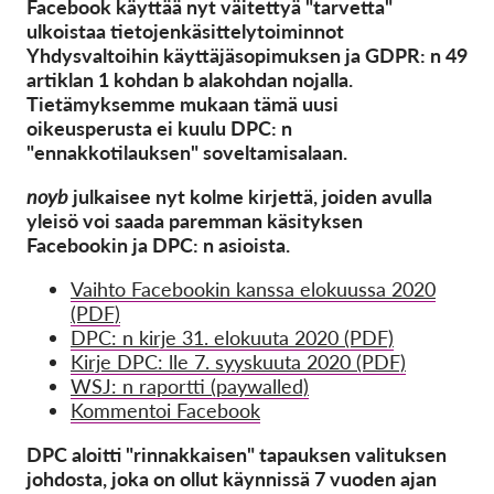
Facebook käyttää nyt väitettyä "tarvetta"
ulkoistaa tietojenkäsittelytoiminnot
Yhdysvaltoihin käyttäjäsopimuksen ja GDPR: n 49
artiklan 1 kohdan b alakohdan nojalla.
Tietämyksemme mukaan tämä uusi
oikeusperusta ei kuulu DPC: n
"ennakkotilauksen" soveltamisalaan.
noyb
julkaisee nyt kolme kirjettä, joiden avulla
yleisö voi saada paremman käsityksen
Facebookin ja DPC: n asioista.
Vaihto Facebookin kanssa elokuussa 2020
(PDF)
DPC: n kirje 31. elokuuta 2020 (PDF)
Kirje DPC: lle 7. syyskuuta 2020 (PDF)
WSJ: n raportti (paywalled)
Kommentoi Facebook
DPC aloitti "rinnakkaisen" tapauksen valituksen
johdosta, joka on ollut käynnissä 7 vuoden ajan