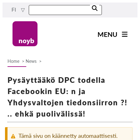
Skip
FI
to
main
content
MENU
Main
Uutiset
navigation
Home
News
Työmme
Breadcrumb
Projektit
Pysäyttääkö DPC todella
Tapaukset DPA:ta kohti
Facebookin EU: n ja
Kaikki tapaukset
Yhdysvaltojen tiedonsiirron ?!
Reports & Resources
.. ehkä puolivälissä!
Exercise your rights!
Tämä sivu on käännetty automaattisesti.
Tue meitä!