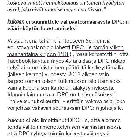
koskeva väitetty ennakkotilaus on toinen hyödytön
askel, joka eivät ratkaise ongelmaa täysin.
"
kukaan
ei suunnittele välipäätösmääräystä DPC: n
väärinkäytön lopettamiseksi
Vastauksena tähän tilanteeseen Schremsia
edustava asianajaja lähetti
DPC: lle tämän viikon
maanantaina kirjeen (PDF)
, jossa korostettiin, että
Facebook käyttää myös 49 artiklaa ja DPC rikkoo
selvästi tuomioistuimen päätöstä keskeyttämällä
(jälleen kerran) vuodesta 2013 alkaen vain
tarpeettoman toisen tutkimuksen aloittamiseksi
vain alkuperäisen kantelun alakysymyksestä.
Irlannin lain mukaan DPC on todennäköisesti
"halveksunut oikeutta" - erittäin vakava asia, joka
voi johtaa vakaviin seurauksiin DPC: n johtajalle.
kukaan
ei ole ilmoittanut DPC: lle, että aiomme
tehdä välitoimimenettelyn sen varmistamiseksi,
että DPC ryhtyy toimiin kaikesta väitetystä