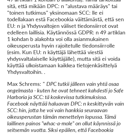
sitä, että mikään DPC: n "alustava määräys" tai
"toinen tutkimus" yksinomaan SCC: lle ei
todellakaan estä Facebookia väittämästä, että sen
EU: n ja Yhdysvaltojen väliset tiedonsiirrot ovat
edelleen laillisia. Käytännössä GDPR: n 49 artiklan
1 kohdan b alakohta voi olla asianmukainen
oikeusperusta hyvin rajoitetulle tiedonsiirrolle
(esim. Kun EU: n käyttäjä lähettää viestiä
yhdysvaltalaiselle käyttäjälle), mutta sitä ei voida
käyttää ulkoistamaan kaikkea tietojenkäsittelyä
Yhdysvaltoihin. .
Max Schrems: "
DPC tutkii jälleen vain yhtä osaa
ongelmasta - kuten he ovat tehneet kahdesti jo Safe
Harboria ja SCC: tä koskevissa tutkimuksissa.
Facebook näyttää haluavan DPC: n keskittyvän vain
SCC: hin, jotta he voi vain hankkia seuraavan
oikeusperustan tämän menettelyn lopussa. Tämä
laillinen painos "whac-a-mole" on ollut käynnissä jo
seitsemän vuotta. Siksi epäilen, että Facebookia