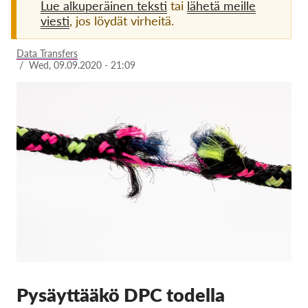
Lue alkuperäinen teksti
tai
lähetä meille
viesti
, jos löydät virheitä.
Jäsenyys
Lahjoitukset
Data Transfers
/
Wed, 09.09.2020 - 21:09
Sponsorointi
Tax deductability
Jäsenten login
Meistä
Tiimi
Vuosikertomukset
Usein kysyttyä
Rekry
Edustajakanne
Pysäyttääkö DPC todella