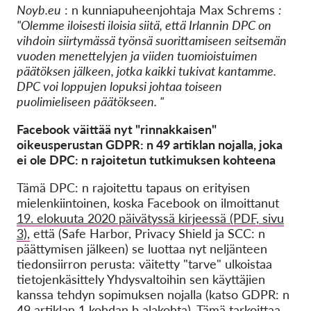
Noyb.eu
: n kunniapuheenjohtaja Max Schrems
:
"Olemme iloisesti iloisia siitä, että Irlannin DPC on
vihdoin siirtymässä työnsä suorittamiseen seitsemän
vuoden menettelyjen ja viiden tuomioistuimen
päätöksen jälkeen, jotka kaikki tukivat kantamme.
DPC voi loppujen lopuksi johtaa toiseen
puolimieliseen päätökseen. "
Facebook väittää nyt "rinnakkaisen"
oikeusperustan GDPR: n 49 artiklan nojalla, joka
ei ole DPC: n rajoitetun tutkimuksen kohteena
Tämä DPC: n rajoitettu tapaus on erityisen
mielenkiintoinen, koska Facebook on ilmoittanut
19. elokuuta 2020 päivätyssä kirjeessä (PDF, sivu
3),
että (Safe Harbor, Privacy Shield ja SCC: n
päättymisen jälkeen) se luottaa nyt neljänteen
tiedonsiirron perusta: väitetty "tarve" ulkoistaa
tietojenkäsittely Yhdysvaltoihin sen käyttäjien
kanssa tehdyn sopimuksen nojalla (katso GDPR: n
49 artiklan 1 kohdan b alakohta). Tämä tarkoittaa