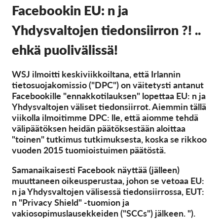
OnionShare
Facebookin EU: n ja
Media
Yhdysvaltojen tiedonsiirron ?! ..
Yhteystiedot
ehkä puolivälissä!
GDPRhub
WSJ ilmoitti keskiviikkoiltana, että Irlannin
tietosuojakomissio ("DPC") on väitetysti antanut
Facebookille "ennakkotilauksen" lopettaa EU: n ja
Yhdysvaltojen väliset tiedonsiirrot. Aiemmin tällä
viikolla ilmoitimme DPC: lle, että aiomme tehdä
välipäätöksen heidän päätöksestään aloittaa
"toinen" tutkimus tutkimuksesta, koska se rikkoo
vuoden 2015 tuomioistuimen päätöstä.
Samanaikaisesti Facebook näyttää (jälleen)
muuttaneen oikeusperustaa, johon se vetoaa EU:
n ja Yhdysvaltojen välisessä tiedonsiirrossa, EUT:
n "Privacy Shield" -tuomion ja
vakiosopimuslausekkeiden ("SCCs") jälkeen. ").