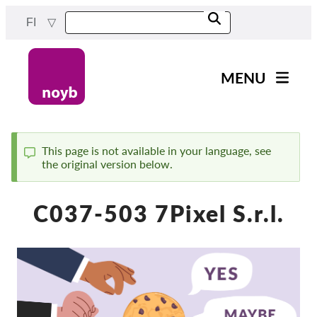
Skip
FI
to
main
content
MENU
Main
Uutiset
navigation
Työmme
This page is not available in your language, see
the original version below.
Status
Projektit
message
Tapaukset DPA:ta kohti
C037-503 7Pixel S.r.l.
Kaikki tapaukset
Reports & Resources
Exercise your rights!
Tue meitä!