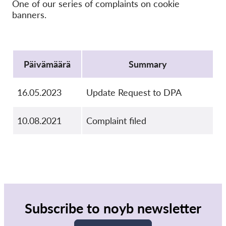
OnionShare
One of our series of complaints on cookie
banners.
Media
Yhteystiedot
Protocol
Päivämäärä
Summary
GDPRhub
16.05.2023
Update Request to DPA
10.08.2021
Complaint filed
Subscribe to noyb newsletter