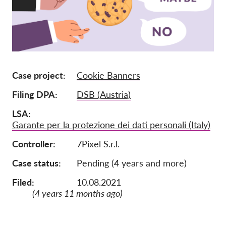
Jäsenyys
Lahjoitukset
Sponsorointi
Tax deductability
Case project
Cookie Banners
Jäsenten login
Filing DPA
DSB (Austria)
LSA
Meistä
Garante per la protezione dei dati personali (Italy)
Tiimi
Controller
7Pixel S.r.l.
Vuosikertomukset
Case status
Pending (4 years and more)
Usein kysyttyä
Filed:
10.08.2021
(4 years 11 months ago)
Rekry
Edustajakanne