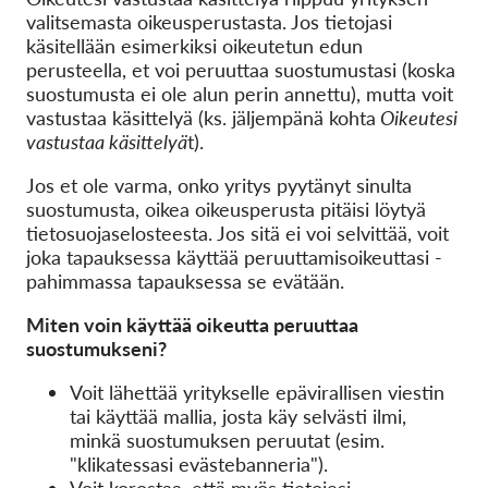
OnionShare
valitsemasta oikeusperustasta. Jos tietojasi
Media
käsitellään esimerkiksi oikeutetun edun
perusteella, et voi peruuttaa suostumustasi (koska
Yhteystiedot
suostumusta ei ole alun perin annettu), mutta voit
vastustaa käsittelyä (ks. jäljempänä kohta
Oikeutesi
vastustaa käsittelyä
t).
GDPRhub
Jos et ole varma, onko yritys pyytänyt sinulta
suostumusta, oikea oikeusperusta pitäisi löytyä
tietosuojaselosteesta. Jos sitä ei voi selvittää, voit
joka tapauksessa käyttää peruuttamisoikeuttasi -
pahimmassa tapauksessa se evätään.
Miten voin käyttää oikeutta peruuttaa
suostumukseni?
Voit lähettää yritykselle epävirallisen viestin
tai käyttää mallia, josta käy selvästi ilmi,
minkä suostumuksen peruutat (esim.
"klikatessasi evästebanneria").