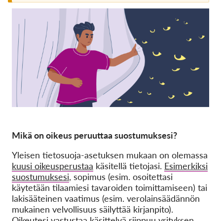
Jäsenyys
Lahjoitukset
Sponsorointi
Tax deductability
Jäsenten login
Meistä
Mikä on oikeus peruuttaa suostumuksesi?
Tiimi
Yleisen tietosuoja-asetuksen mukaan on olemassa
Vuosikertomukset
kuusi oikeusperustaa
käsitellä tietojasi.
Esimerkiksi
Usein kysyttyä
suostumuksesi
, sopimus (esim. osoitettasi
käytetään tilaamiesi tavaroiden toimittamiseen) tai
Rekry
lakisääteinen vaatimus (esim. verolainsäädännön
Edustajakanne
mukainen velvollisuus säilyttää kirjanpito).
Oikeutesi vastustaa käsittelyä riippuu yrityksen