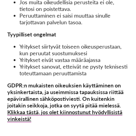
Jos muita oikeudellisia perusteita ei ole,
tietosi on poistettava.
Peruuttaminen ei saisi muuttaa sinulle
tarjottavan palvelun tasoa.
Tyypilliset ongelmat
Yritykset siirtyvät toiseen oikeusperustaan,
kun peruutat suostumuksesi
Yritykset eivät vastaa määräajassa
Yritykset sanovat, etteivät ne pysty teknisesti
toteuttamaan peruuttamista
GDPR:n mukaisten oikeuksien käyttäminen on
yksinkertaista, ja useimmissa tapauksissa riittää
epävirallinen sähköpostiviesti. On kuitenkin
joitakin seikkoja, jotka on syytä pitää mielessä.
Klikkaa tästä, jos olet kiinnostunut hyödyllisistä
vinkeistä!