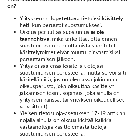
on?
Yrityksen on
lopetettava
tietojesi
käsittely
heti, kun peruutat suostumuksesi.
Oikeus peruuttaa suostumus
ei ole
taannehtiva
, mikä tarkoittaa, että ennen
suostumuksen peruuttamista suoritetut
käsittelytoimet eivät muutu lainvastaisiksi
peruuttamisen jälkeen.
Yritys ei saa enää käsitellä tietojasi
suostumuksen perusteella, mutta se voi silti
käsitellä niitä, jos on olemassa jokin muu
oikeusperusta, joka oikeuttaa käsittelyn
jatkamisen (esim. sopimus, joka sinulla on
yrityksen kanssa, tai yrityksen oikeudelliset
velvoitteet).
Yleisen tietosuoja-asetuksen 17-19 artiklan
nojalla sinulla on oikeus kieltää kaikkia
vastaanottajia käsittelemästä tietoja
suostumuksen perusteella.