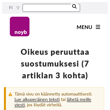
Skip
FI
to
main
content
MENU
Main
Uutiset
navigation
Työmme
Oikeus peruuttaa
Projektit
suostumuksesi (7
Tapaukset DPA:ta kohti
artiklan 3 kohta)
Kaikki tapaukset
Reports & Resources
Tämä sivu on käännetty automaattisesti.
Lue alkuperäinen teksti
tai
lähetä meille
Exercise your rights!
viesti
, jos löydät virheitä.
Tue meitä!