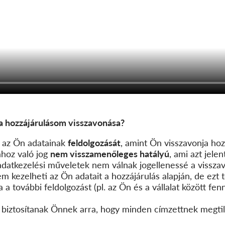
a hozzájárulásom visszavonása?
az Ön adatainak
feldolgozását
, amint Ön visszavonja hoz
ához való jog
nem visszamenőleges hatályú
, ami azt jelen
 adatkezelési műveletek nem válnak jogellenessé a vissza
em kezelheti az Ön adatait a hozzájárulás alapján, de ezt
 a további feldolgozást (pl. az Ön és a vállalat között fen
 biztosítanak Önnek arra, hogy minden címzettnek megtilt