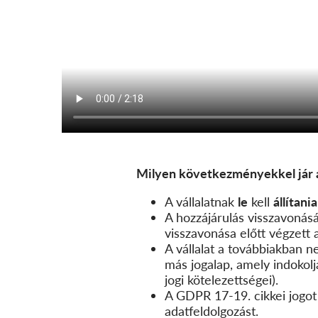
Milyen következményekkel jár 
A vállalatnak
le
kell
állítania
A hozzájárulás visszavonás
visszavonása előtt végzett
A vállalat a továbbiakban n
más jogalap, amely indokolja
jogi kötelezettségei).
A GDPR 17-19. cikkei jogot
adatfeldolgozást.