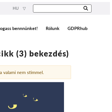
HU
ogass bennnünket!
Rólunk
GDPRhub
cikk (3) bekezdés)
a valami nem stimmel.