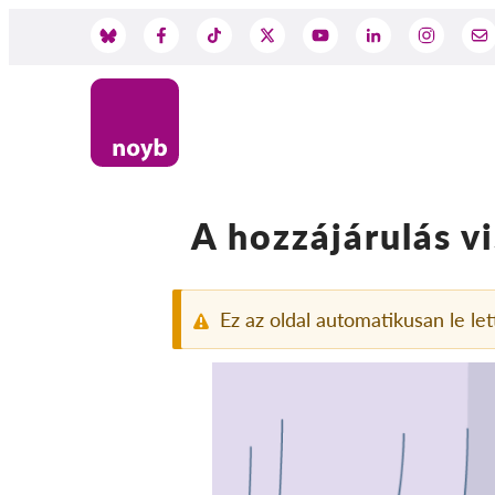
Skip
to
Social
main
content
Media
A hozzájárulás vi
Ez az oldal automatikusan le let