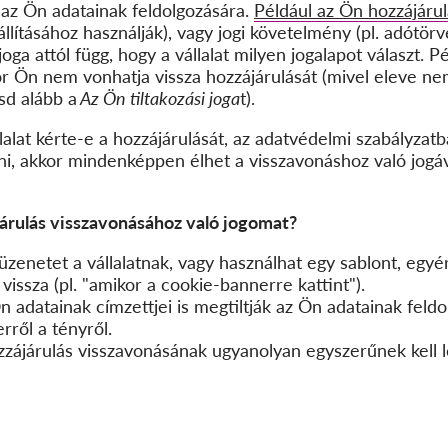
az Ön adatainak feldolgozására.
Például az Ön hozzájáru
llításához használják), vagy jogi követelmény (pl. adótörv
joga attól függ, hogy a vállalat milyen jogalapot választ. P
or Ön nem vonhatja vissza hozzájárulását (mivel eleve ne
ásd alább a
Az Ön tiltakozási joga
t).
alat kérte-e a hozzájárulását, az adatvédelmi szabályzatb
eni, akkor mindenképpen élhet a visszavonáshoz való jogá
rulás visszavonásához való jogomat?
üzenetet a vállalatnak, vagy használhat egy sablont, egy
vissza (pl. "amikor a cookie-bannerre kattint").
 adatainak címzettjei is megtiltják az Ön adatainak feldol
rről a tényről.
zájárulás visszavonásának ugyanolyan egyszerűnek kell le