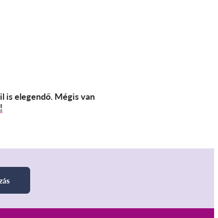
il is elegendő. Mégis van
!
zás