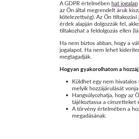
A GDPR értelmében
hat jogalap
az Ön által megrendelt áruk kiszá
kötelezettség). Az Ön tiltakozási 
érdek alapján dolgozzák fel, akk
tiltakozhat a feldolgozás ellen (l
Ha nem biztos abban, hogy a váll
jogalapot. Ha nem lehet kiderít
megtagadják.
Hogyan gyakorolhatom a hozzájá
Küldhet egy nem hivatalos 
melyik hozzájárulását vonja 
Hangsúlyozhatja, hogy az Ön
tájékoztassa a címzetteket e
A törvény értelmében a hoz
megadásának.