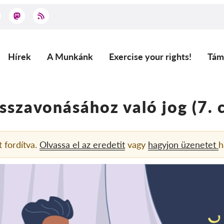
Hírek
A Munkánk
Exercise your rights!
Tám
Main
navigation
sszavonásához való jog (7. 
t fordítva.
Olvassa el az eredetit
vagy
hagyjon üzenetet
h