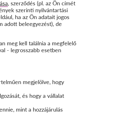
lása
, szerződés (pl. az Ön címét
ények szerinti nyilvántartási
éldául, ha az Ön adatait jogos
m adott beleegyezést), de
an meg kell találnia a megfelelő
val - legrosszabb esetben
értelműen megjelölve, hogy
gozását, és hogy a vállalat
nnie, mint a hozzájárulás