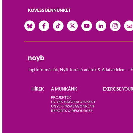
KÖVESS BENNÜNKET
noyb
Jogi információk, Nyílt forrású adatok & Adatvédelem
F
HÍREK
A MUNKÁNK
EXERCISE YOUR
Main
PROJEKTEK
ÜGYEK HATÓSÁGONKÉNT
ÜGYEK TÁSASÁGONKÉNT
navigation
REPORTS & RESOURCES