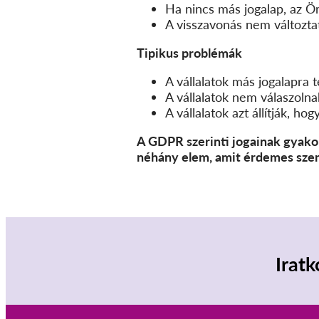
Ha nincs más jogalap, az Ön 
A visszavonás nem változtat
Tipikus problémák
A vállalatok más jogalapra 
A vállalatok nem válaszolna
A vállalatok azt állítják, h
A GDPR szerinti jogainak gyakor
néhány elem, amit érdemes szem
Iratk