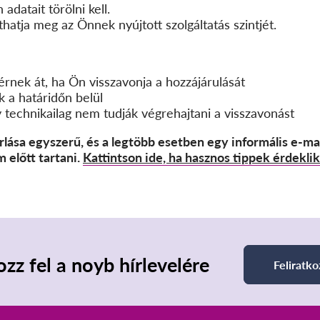
adatait törölni kell.
hatja meg az Önnek nyújtott szolgáltatás szintjét.
térnek át, ha Ön visszavonja a hozzájárulását
k a határidőn belül
ogy technikailag nem tudják végrehajtani a visszavonást
lása egyszerű, és a legtöbb esetben egy informális e-ma
 előtt tartani.
Kattintson ide, ha hasznos tippek érdeklik
ozz fel a noyb hírlevelére
Feliratko