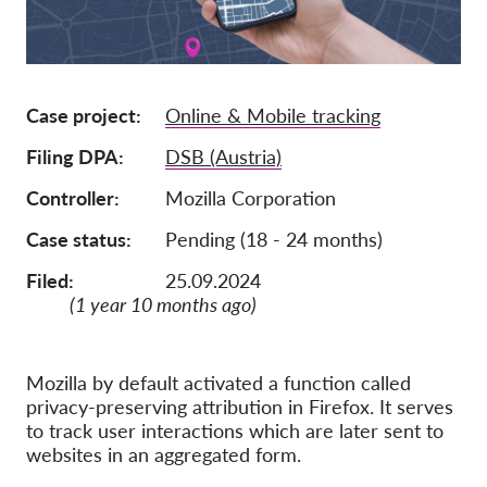
Ιδιότητα μέλους
Δωρεές
Case project
Online & Mobile tracking
Αιγίδα
Filing DPA
DSB (Austria)
Tax deductability
Σύνδεση Μέλους
Controller
Mozilla Corporation
Case status
Pending (18 - 24 months)
Σχετικά με εμάς
Filed:
25.09.2024
(1 year 10 months ago)
Ομάδα
Ετήσιες αναφορές
Συχνές ερωτήσεις
Mozilla by default activated a function called
privacy-preserving attribution in Firefox. It serves
Θέσεις Εργασίας
to track user interactions which are later sent to
websites in an aggregated form.
Συλλογική έννομη
προστασία