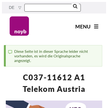
Skip
DE
to
main
content
MENU
Main
News
navigation
Unsere Arbeit
Diese Seite ist in dieser Sprache leider nicht
vorhanden, es wird die Originalsprache
Status
Fälle nach Projekten
angezeigt.
message
Fälle nach Behörden
C037-11612 A1
Fälle nach Unternehmen
Berichte & Ressourcen
Telekom Austria
Exercise your rights!
Jetzt Unterstützen!