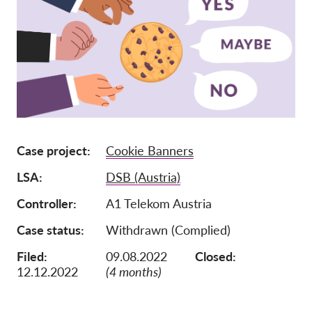
Mitgliedschaft
Spenden
Sponsoring
Spendenabsetzbarkeit
Member Login
Case project
Cookie Banners
Über uns
LSA
DSB (Austria)
Team
Controller
A1 Telekom Austria
Jahresberichte
Case status
Withdrawn (Complied)
FAQs
Filed:
09.08.2022
Closed:
Jobs
12.12.2022
(4 months)
Verbandsklagen