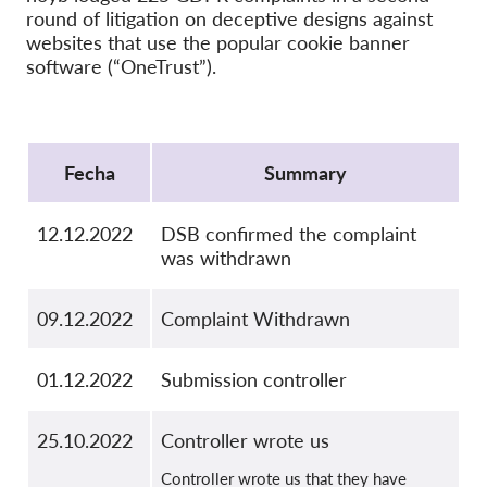
OnionShare
round of litigation on deceptive designs against
Medios de comunicación
websites that use the popular cookie banner
software (“OneTrust”).
Contacto
Protocol
GDPRhub
Fecha
Summary
12.12.2022
DSB confirmed the complaint
was withdrawn
09.12.2022
Complaint Withdrawn
01.12.2022
Submission controller
25.10.2022
Controller wrote us
Controller wrote us that they have