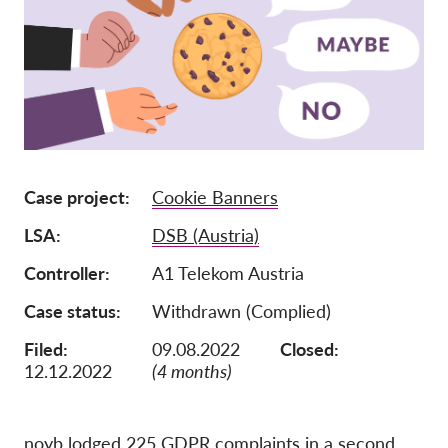
Afiliación
Donaciones
Patrocinio
Tax deductability
Inciar sesión de miembro
Case project
Cookie Banners
LSA
DSB (Austria)
Sobre nosotros
Controller
A1 Telekom Austria
Equipo
Case status
Withdrawn (Complied)
Informes anuales
Filed:
09.08.2022
Closed:
Preguntas frecuentes
12.12.2022
(4 months)
Empleos
Recursos colectivos
noyb lodged 225 GDPR complaints in a second