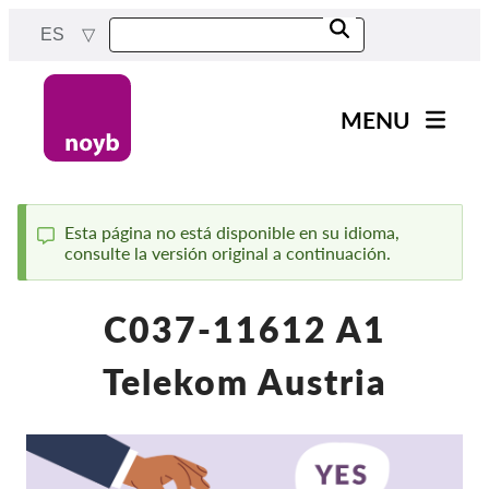
Skip
ES
to
main
content
MENU
Main
Noticias
navigation
Nuestro trabajo
Esta página no está disponible en su idioma,
consulte la versión original a continuación.
Status
Proyectos
message
Casos por APD
C037-11612 A1
Todos los casos
Telekom Austria
Reports & Resources
Exercise your rights!
¡Apoyanos!