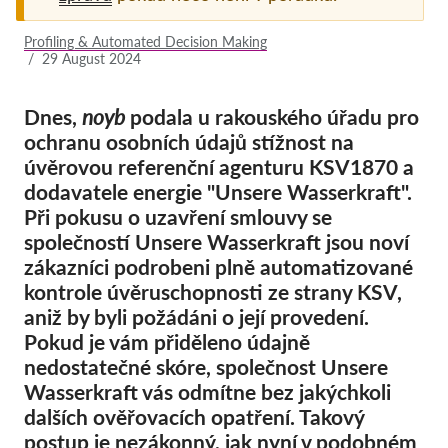
Pordporte nás!
Profiling & Automated Decision Making
/
29 August 2024
Členství
Příspěvky
Dnes,
noyb
podala u rakouského úřadu pro
ochranu osobních údajů stížnost na
Sponzorství
úvěrovou referenční agenturu KSV1870 a
Daňová uznatelnost
dodavatele energie "Unsere Wasserkraft".
Při pokusu o uzavření smlouvy se
Přihlášení člena
společností Unsere Wasserkraft jsou noví
zákazníci podrobeni plně automatizované
O nás
kontrole úvěruschopnosti ze strany KSV,
aniž by byli požádáni o její provedení.
Tým
Pokud je vám přiděleno údajně
Výroční zprávy
nedostatečné skóre, společnost Unsere
Otázky a odpovědi
Wasserkraft vás odmítne bez jakýchkoli
dalších ověřovacích opatření. Takový
Kariéra
postup je nezákonný, jak nyní v podobném