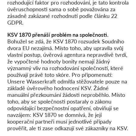
rozhodující faktor pro rozhodování, je tato kontrola
úvěruschopnosti sama o sobě považována za
zásadně zakázané rozhodnutí podle článku 22
GDPR.
KSV 1870 přenáší problém na společnosti.
Bohužel se zdá, že KSV 1870 rozsudek Soudního
dvora EU nezajímá. Místo toho, aby upravila svůj
vlastní postup, úvěrová agentura nepravdivě tvrdí,
že vypočtené hodnoty bonity nemají žádný
významný vliv na rozhodování společností, které
používají právě toto skóre. Pro připomenutí:
Unsere Wasserkraft odmítla stěžovatele pouze na
základě úvěrového hodnocení KSV. Žádné
manuální přezkoumání žádosti neproběhlo. Místo
toho, aby se společnosti postaraly o zákonu
odpovídající bezpečnostní opatření, obviňují se
navzájem: KSV 1870 se domnívá, že její
kooperační partneři musí jednotlivé případy
prověřit, ale ti zase odkazují své zákazníky na KSV.