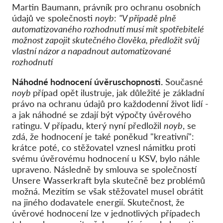
Martin Baumann, právník pro ochranu osobních
údajů ve společnosti
noyb
:
"V případě plně
automatizovaného rozhodnutí musí mít spotřebitelé
možnost zapojit skutečného člověka, předložit svůj
vlastní názor a napadnout automatizované
rozhodnutí
Náhodné hodnocení úvěruschopnosti.
Současné
noyb
případ opět ilustruje, jak důležité je základní
právo na ochranu údajů pro každodenní život lidí -
a jak náhodné se zdají být výpočty úvěrového
ratingu. V případu, který nyní předložil
noyb
, se
zdá, že hodnocení je také poněkud "kreativní":
krátce poté, co stěžovatel vznesl námitku proti
svému úvěrovému hodnocení u KSV, bylo náhle
upraveno. Následně by smlouva se společností
Unsere Wasserkraft byla skutečně bez problémů
možná. Mezitím se však stěžovatel musel obrátit
na jiného dodavatele energií. Skutečnost, že
úvěrové hodnocení lze v jednotlivých případech