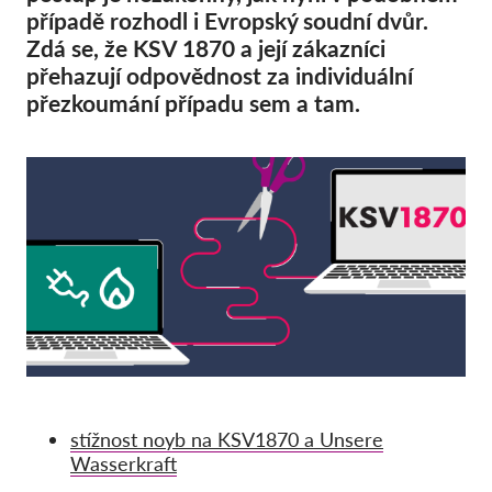
Hromadná žaloba
případě rozhodl i Evropský soudní dvůr.
OnionShare
Zdá se, že KSV 1870 a její zákazníci
přehazují odpovědnost za individuální
Média
přezkoumání případu sem a tam.
Kontakt
GDPRhub
stížnost noyb na KSV1870 a Unsere
Wasserkraft