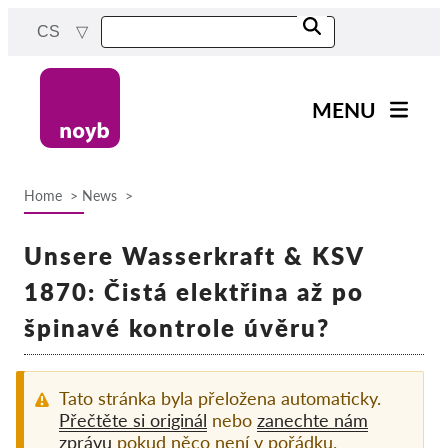
Skip
CS
to
main
content
MENU
Main
Novinky
navigation
Home
News
Naše práce
Breadcrumb
Projekty
Unsere Wasserkraft & KSV
Rozhodnutí dozorových
1870: Čistá elektřina až po
orgánů
špinavé kontrole úvěru?
Rozhodnutí pro jednotlivé
společnosti
Reports & Resources
Tato stránka byla přeložena automaticky.
Přečtěte si originál
nebo
zanechte nám
zprávu
pokud něco není v pořádku.
Exercise your rights!