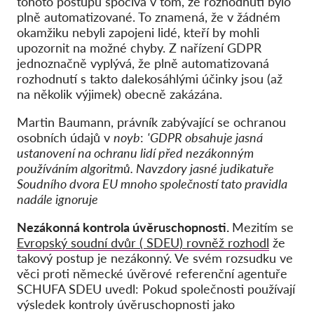
tohoto postupu spočívá v tom, že rozhodnutí bylo
plně automatizované. To znamená, že v žádném
okamžiku nebyli zapojeni lidé, kteří by mohli
upozornit na možné chyby. Z nařízení GDPR
jednoznačně vyplývá, že plně automatizovaná
rozhodnutí s takto dalekosáhlými účinky jsou (až
na několik výjimek) obecně zakázána.
Martin Baumann, právník zabývající se ochranou
osobních údajů v
noyb
:
'GDPR obsahuje jasná
ustanovení na ochranu lidí před nezákonným
používáním algoritmů. Navzdory jasné judikatuře
Soudního dvora EU mnoho společností tato pravidla
nadále ignoruje
Nezákonná kontrola úvěruschopnosti.
Mezitím se
Evropský soudní dvůr ( SDEU) rovněž rozhodl
že
takový postup je nezákonný. Ve svém rozsudku ve
věci proti německé úvěrové referenční agentuře
SCHUFA SDEU uvedl: Pokud společnosti používají
výsledek kontroly úvěruschopnosti jako