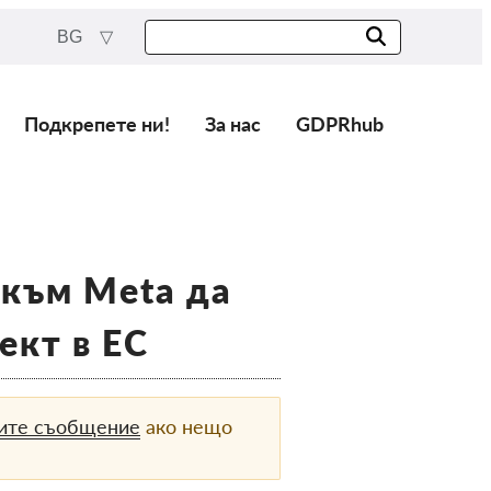
BG
Подкрепете ни!
За нас
GDPRhub
 към Meta да
ект в ЕС
вите съобщение
ако нещо