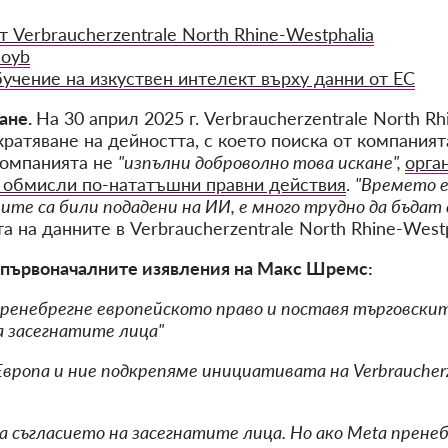
Verbraucherzentrale North Rhine-Westphalia
noyb
учение на изкуствен интелект върху данни от ЕС
ане.
На 30 април 2025 г. Verbraucherzentrale North Rh
кратяване на дейността, с което поиска от компаният
 компанията не
"изпълни доброволно това искане",
орга
 обмисли по-нататъшни правни действия
.
"Времето е
те са били подадени на ИИ, е много трудно да бъдат 
 на данните в Verbraucherzentrale North Rhine-Westp
 първоначалните изявления на Макс Шремс:
пренебрегне европейското право и поставя търговски
а засегнатите лица"
Европа и ние подкрепяме инициативата на Verbraucherze
а съгласието на засегнатите лица. Но ако Meta прен