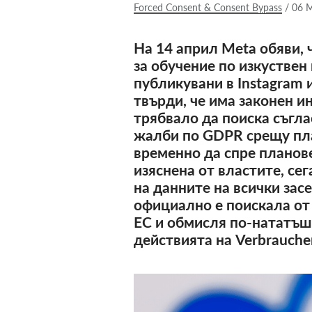
Forced Consent & Consent Bypass
/
06 
На 14 април Meta обяви,
за обучение по изкуствен
публикувани в Instagram 
твърди, че има законен и
трябвало да поиска съгла
жалби по GDPR срещу пла
временно да спре планове
изяснена от властите, се
на данните на всички засе
официално е поискала от 
ЕС и обмисля по-нататъш
действията на Verbraucher