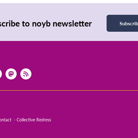
cribe to noyb newsletter
Subscri
ontact
Collective Redress