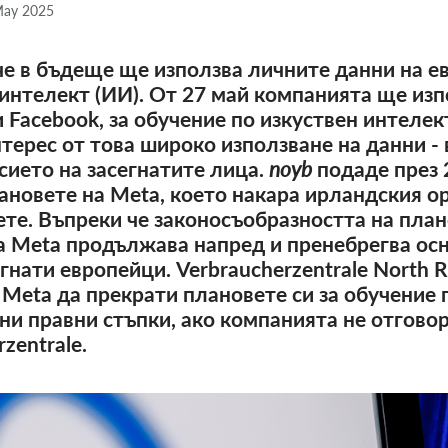
May 2025
 че в бъдеще ще използва личните данни на 
 интелект (ИИ). От 27 май компанията ще из
и Facebook, за обучение по изкуствен интеле
нтерес от това широко използване на данни -
сието на засегнатите лица.
noyb
подаде през 
новете на Meta, което накара ирландския ор
те. Въпреки че законосъобразността на план
га Meta продължава напред и пренебрегва ос
гнати европейци. Verbraucherzentrale North R
Meta да прекрати плановете си за обучение 
ни правни стъпки, ако компанията не отгово
zentrale.