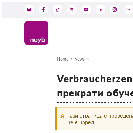
Skip
to
Social
main
content
Media
Home
News
Breadcrumb
Verbraucherze
прекрати обуче
Тази страница е преведен
не е наред.