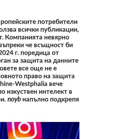
европейските потребители
ползва всички публикации,
кт. Компанията невярно
 въпреки че всъщност би
2024 г. поредица от
ган за защита на данните
овете все още не е
новното право на защита
hine-Westphalia вече
по изкуствен интелект в
ри.
noyb
напълно подкрепя