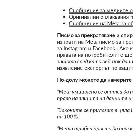
Съобщение за медиите от 
Оригинални оплаквания 
Съобщение на Meta за об
Писмо за прекратяване и спир
изпрати на Meta писмо за пре
за Instagram и Facebook . Ако
правата на потребителите ще
защото след като веднъж данни
изявление експертът по защита
По-долу можете да намерите
"Meta умишлено се опитва да 
право на защита на данните н
"Законите се прилагат в цяла 
на 100 %."
"Мета трябва просто да поиск