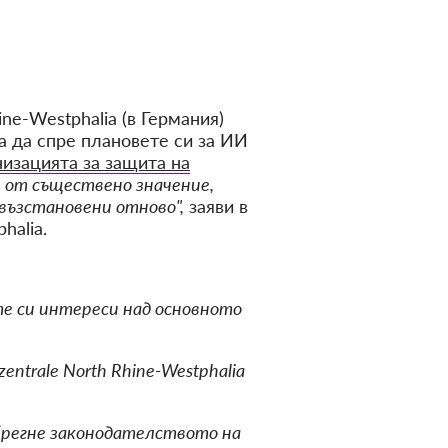
ine-Westphalia (в Германия)
а да спре плановете си за ИИ
низацията за защита на
 от съществено значение,
възстановени отново",
заяви в
halia.
те си интереси над основното
ntrale North Rhine-Westphalia
ебрегне законодателството на