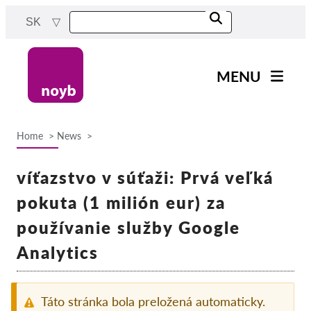
Skip
SK
to
main
content
MENU
Main
Novinky
navigation
Home
News
Naša práca
Breadcrumb
Projekty
víťazstvo v súťaži: Prvá veľká
Rozhodnutia dozorných
pokuta (1 milión eur) za
orgánov
používanie služby Google
Rozhodnutia pre jednotlivé
spoločnosti
Analytics
Reports & Resources
Táto stránka bola preložená automaticky.
Exercise your rights!