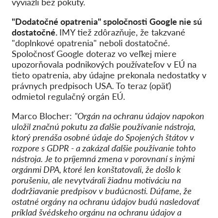
vyviazli bez pokuty.
"Dodatočné opatrenia" spoločnosti Google nie sú
dostatočné.
IMY tiež zdôrazňuje, že takzvané
"doplnkové opatrenia" neboli dostatočné.
Spoločnosť Google doteraz vo veľkej miere
upozorňovala podnikových používateľov v EÚ na
tieto opatrenia, aby údajne prekonala nedostatky v
právnych predpisoch USA. To teraz (opäť)
odmietol regulačný orgán EÚ.
Marco Blocher:
"Orgán na ochranu údajov napokon
uložil značnú pokutu za ďalšie používanie nástroja,
ktorý prenáša osobné údaje do Spojených štátov v
rozpore s GDPR - a zakázal ďalšie používanie tohto
nástroja. Je to príjemná zmena v porovnaní s inými
orgánmi DPA, ktoré len konštatovali, že došlo k
porušeniu, ale nevytvárali žiadnu motiváciu na
dodržiavanie predpisov v budúcnosti. Dúfame, že
ostatné orgány na ochranu údajov budú nasledovať
príklad švédskeho orgánu na ochranu údajov a