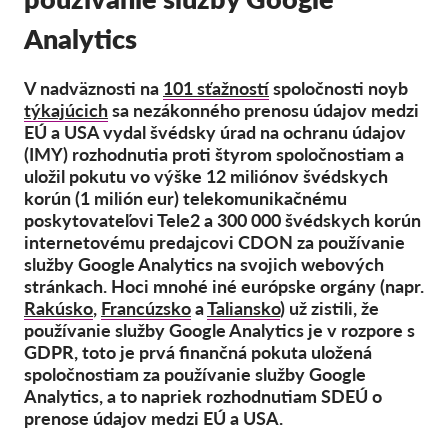
Kolektívna žaloba
Analytics
OnionShare
Média
V nadväznosti na
101 sťažností
spoločnosti noyb
Kontakt
týkajúcich
sa nezákonného prenosu údajov medzi
EÚ a USA vydal švédsky úrad na ochranu údajov
(IMY) rozhodnutia proti štyrom spoločnostiam a
GDPRhub
uložil pokutu vo výške 12 miliónov švédskych
korún (1 milión eur) telekomunikačnému
poskytovateľovi Tele2 a 300 000 švédskych korún
internetovému predajcovi CDON za používanie
služby Google Analytics na svojich webových
stránkach. Hoci mnohé iné európske orgány (napr.
Rakúsko
,
Francúzsko
a
Taliansko
) už zistili, že
používanie služby Google Analytics je v rozpore s
GDPR, toto je prvá finančná pokuta uložená
spoločnostiam za používanie služby Google
Analytics, a to napriek rozhodnutiam SDEÚ o
prenose údajov medzi EÚ a USA.