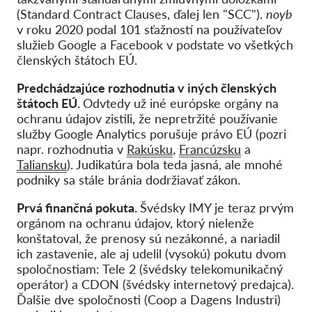
(Standard Contract Clauses, ďalej len "SCC").
noyb
v roku 2020 podal 101 sťažností na používateľov
služieb Google a Facebook v podstate vo všetkých
členských štátoch EÚ.
Predchádzajúce rozhodnutia v iných členských
štátoch EÚ.
Odvtedy už iné európske orgány na
ochranu údajov zistili, že nepretržité používanie
služby Google Analytics porušuje právo EÚ (pozri
napr. rozhodnutia v
Rakúsku
,
Francúzsku
a
Taliansku
). Judikatúra bola teda jasná, ale mnohé
podniky sa stále bránia dodržiavať zákon.
Prvá finančná pokuta.
Švédsky IMY je teraz prvým
orgánom na ochranu údajov, ktorý nielenže
konštatoval, že prenosy sú nezákonné, a nariadil
ich zastavenie, ale aj udelil (vysokú) pokutu dvom
spoločnostiam: Tele 2 (švédsky telekomunikačný
operátor) a CDON (švédsky internetový predajca).
Ďalšie dve spoločnosti (Coop a Dagens Industri)