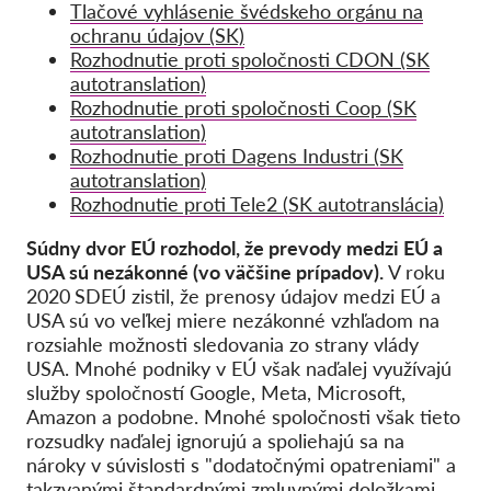
Tlačové vyhlásenie švédskeho orgánu na
ochranu údajov (SK)
Rozhodnutie proti spoločnosti CDON (SK
autotranslation)
Rozhodnutie proti spoločnosti Coop (SK
autotranslation)
Rozhodnutie proti Dagens Industri (SK
autotranslation)
Rozhodnutie proti Tele2 (SK autotranslácia)
Súdny dvor EÚ rozhodol, že prevody medzi EÚ a
USA sú nezákonné (vo väčšine prípadov).
V roku
2020
SDEÚ zistil, že prenosy údajov medzi EÚ a
USA sú vo veľkej miere nezákonné vzhľadom na
rozsiahle možnosti sledovania zo strany vlády
USA. Mnohé podniky v EÚ však naďalej využívajú
služby spoločností Google, Meta, Microsoft,
Amazon a podobne. Mnohé spoločnosti však tieto
rozsudky naďalej ignorujú a spoliehajú sa na
nároky v súvislosti s "dodatočnými opatreniami" a
takzvanými štandardnými zmluvnými doložkami