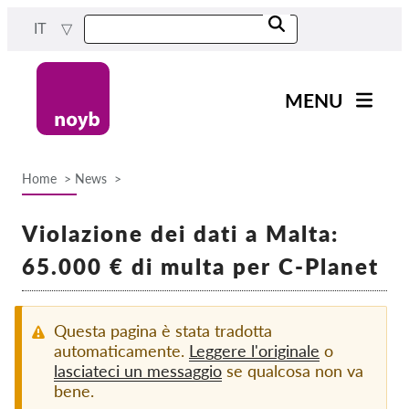
Skip
IT
to
main
content
MENU
Main
Novità
navigation
Home
News
Il nostro lavoro
Breadcrumb
Progetti
Violazione dei dati a Malta:
Casi per DPA
65.000 € di multa per C-Planet
Tutti i casi
Reports & Resources
Questa pagina è stata tradotta
automaticamente.
Leggere l'originale
o
lasciateci un messaggio
se qualcosa non va
Exercise your rights!
bene.
Sostienici!