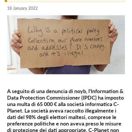
18 January 2022
Iscrizione
Donazioni
Sponsorizzazione
Tax deductability
Area riservata
Su di noi
Team
A seguito di una denuncia di noyb, l'Information &
Rapporti annuali
Data Protection Commissioner (IPDC) ha imposto
FAQs
una multa di 65 000 € alla società informatica C-
Planet. La società aveva raccolto illegalmente i
Lavora con noi
dati del 98% degli elettori maltesi, comprese le
preferenze politiche e non aveva preso le misure
Azioni rappresentative
di protezione dei dati appropriate. C-Planet non