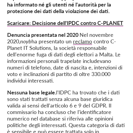
OnionShare
ha informato né gli utenti né l'autorità per la
protezione dei dati della violazione dei dati.
Media
Contatti
Scaricare: Decisione dell'IPDC contro C-PLANET
Denuncia presentata nel 2020
Nel novembre
GDPRhub
2020,
noyb
ha presentato un
reclamo
contro C-
Planet IT Solutions, la società responsabile
dell'enorme fuga di dati degli elettori a Malta. Le
informazioni personali trapelate includevano
numeri di telefono, date di nascita e, intenzioni di
voto e inclinazioni di partito di oltre 330.000
individui interessati.
Nessuna base legale.
l'IDPC ha trovato che i dati
sono stati trattati senza alcuna base giuridica
valida ai sensi dell'articolo 6 e 9 del GDPR. Il
commissario ha concluso che l'identificatore
numerico nel database si riferiva alle opinioni
politiche degli interessati. Questa categoria di dati
è sensibile e può essere trattata solo in