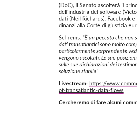
(DoC), il Senato ascolterà il pr
dell'industria del software (Vict
dati (Neil Richards). Facebook e
dinanzi alla Corte di giustizia eu
Schrems:
"È un peccato che non sia
dati transatlantici sono molto comp
particolarmente sorprendente veder
vengono ascoltati. Le sue posizio
sulle sue dichiarazioni dei testimo
soluzione stabile"
Livestream:
https://www.commer
of-transatlantic-data-flows
Cercheremo di fare alcuni comm