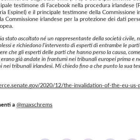
incipale testimone di Facebook nella procedura irlandese 
oria Espinel) e il principale testimone della Commissione 
 la Commissione irlandese per la protezione dei dati pers
ropea.
 stato ascoltato né un rappresentante della società civile, né
lessi e richiedono l'intervento di esperti di entrambe le part
e che gli esperti delle parti che hanno perso la causa, come
ni erano già andate in frantumi nei tribunali europei prima 
ni nei tribunali irlandesi. Mi chiedo fino a che punto la sua t
ce.senate.gov/2020/12/the-invalidation-of-the-eu-us-p
enti a
@maxschrems