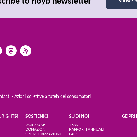
cribe to noyb newsletter
Subscri
ntact
Azioni collettive a tutela dei consumatori
 RIGHTS!
SOSTIENICI!
SU DI NOI
GDPR
ISCRIZIONE
TEAM
DONAZIONI
RAPPORTI ANNUALI
SPONSORIZZAZIONE
FAQS