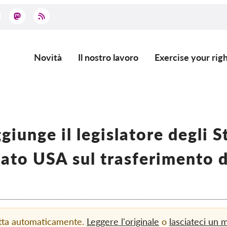
Novità
Il nostro lavoro
Exercise your righ
Main
navigation
giunge il legislatore degli St
ato USA sul trasferimento 
otta automaticamente.
Leggere l'originale
o
lasciateci un 