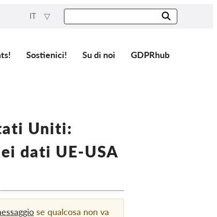
IT
ts!
Sostienici!
Su di noi
GDPRhub
ati Uniti:
dei dati UE-USA
messaggio
se qualcosa non va