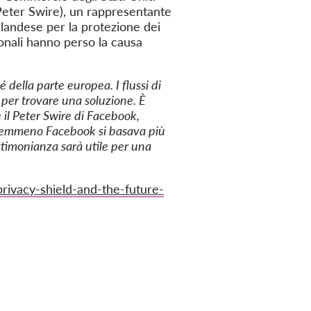
(Peter Swire), un rappresentante
irlandese per la protezione dei
onali hanno perso la causa
 della parte europea. I flussi di
i per trovare una soluzione. È
 il Peter Swire di Facebook,
e nemmeno Facebook si basava più
estimonianza sarà utile per una
rivacy-shield-and-the-future-