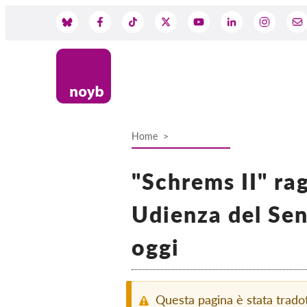
Skip
to
Social
main
content
Media
Home
Breadcrumb
"Schrems II" rag
Udienza del Sen
oggi
Questa pagina è stata trad