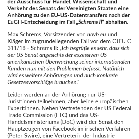
der Ausschuss für Handel, Wissenschaft und
OnionShare
Verkehr des Senats der Vereinigten Staaten eine
Medien
Anhörung zu den EU-US-Datentransfers nach der
EuGH-Entscheidung im Fall „
Schrems II
“ abhalten.
Kontakt
Max Schrems, Vorsitzender von
noyb.eu
und
GDPRhub
Kläger im zugrundeliegenden Fall vor dem CJEU C
311/18 - Schrems II:
„Ich begrüße es sehr, dass sich
der US-Senat angesichts der exzessiven US-
amerikanischen Überwachung seiner internationalen
Kunden nun mit den Problemen befasst. Natürlich
wird es weitere Anhörungen und auch konkrete
Gesetzesvorschläge brauchen.“
Leider werden an der Anhörung nur US-
Jurist:innen teilnehmen, aber keine europäischen
Expert:innen. Neben Vertretenden der US Federal
Trade Commission (FTC) und des US-
Handelsministeriums (DoC) wird der Senat den
Hauptzeugen von Facebook im irischen Verfahren
(Peter Swire), eine Vertreterin der Industrie