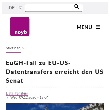
Skip
DE
to
main
content
MENU
Main
News
navigation
Startseite
Unsere Arbeit
Breadcrumb
Fälle nach Projekten
EuGH-Fall zu EU-US-
Fälle nach Behörden
Datentransfers erreicht den US
Fälle nach Unternehmen
Senat
Berichte & Ressourcen
Data Transfers
/
Wed, 09.12.2020 - 12:04
Exercise your rights!
Jetzt Unterstützen!