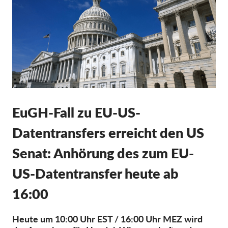
Mitgliedschaft
Spenden
Sponsoring
Spendenabsetzbarkeit
Member Login
EuGH-Fall zu EU-US-
Über uns
Datentransfers erreicht den US
Team
Senat: Anhörung des zum EU-
Jahresberichte
US-Datentransfer heute ab
FAQs
16:00
Jobs
Verbandsklagen
Heute um 10:00 Uhr EST / 16:00 Uhr MEZ wird