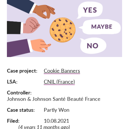
Iscrizione
Donazioni
Sponsorizzazione
Tax deductability
Area riservata
Su di noi
Case project
Cookie Banners
Team
LSA
CNIL (France)
Rapporti annuali
Controller
Johnson & Johnson Santé Beauté France
FAQs
Case status
Partly Won
Lavora con noi
Azioni rappresentative
Filed:
10.08.2021
(4 years 11 months ago)