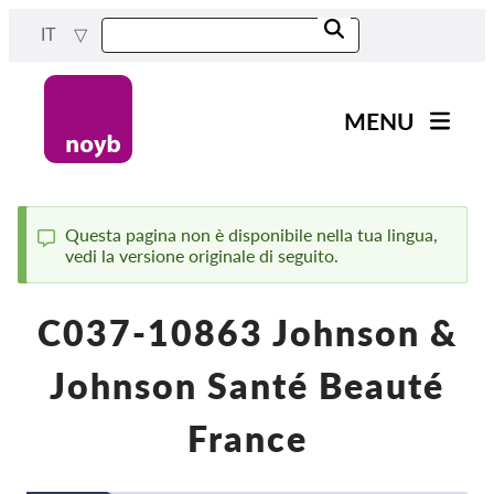
Skip
IT
to
main
content
MENU
Main
Novità
navigation
Il nostro lavoro
Questa pagina non è disponibile nella tua lingua,
vedi la versione originale di seguito.
Status
Progetti
message
Casi per DPA
C037-10863 Johnson &
Tutti i casi
Johnson Santé Beauté
Reports & Resources
France
Exercise your rights!
Sostienici!