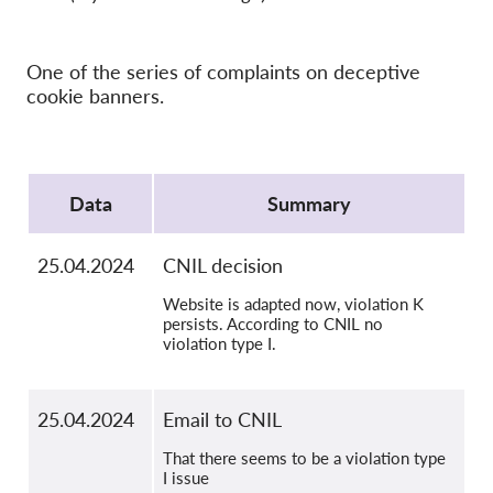
OnionShare
Media
One of the series of complaints on deceptive
Contatti
cookie banners.
GDPRhub
Protocol
Data
Summary
25.04.2024
CNIL decision
Website is adapted now, violation K
persists. According to CNIL no
violation type I.
25.04.2024
Email to CNIL
That there seems to be a violation type
I issue