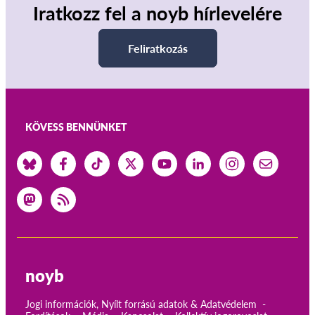
Iratkozz fel a noyb hírlevelére
Feliratkozás
KÖVESS BENNÜNKET
noyb
Jogi információk, Nyílt forrású adatok & Adatvédelem