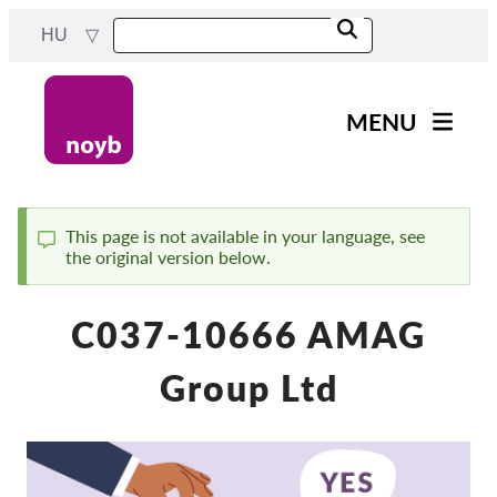
Skip
HU
to
main
content
MENU
Main
Hírek
navigation
A Munkánk
This page is not available in your language, see
the original version below.
Status
Projektek
message
Ügyek Hatóságonként
C037-10666 AMAG
Ügyek Tásaságonként
Group Ltd
Reports & Resources
Exercise your rights!
Támogass bennnünket!