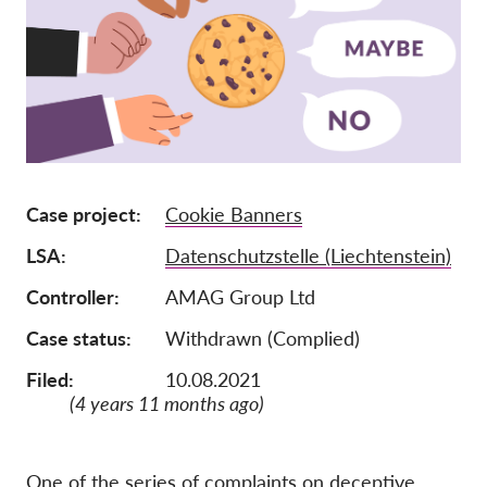
Tagság
Adományok
Szponzoráció
Tax deductability
Tagi Belépés
Case project
Cookie Banners
LSA
Datenschutzstelle (Liechtenstein)
Rólunk
Controller
AMAG Group Ltd
Csapat
Case status
Withdrawn (Complied)
Éves Jelentések
Filed:
10.08.2021
GYK
(4 years 11 months ago)
Munkalehetőségek
Collective Redress
One of the series of complaints on deceptive