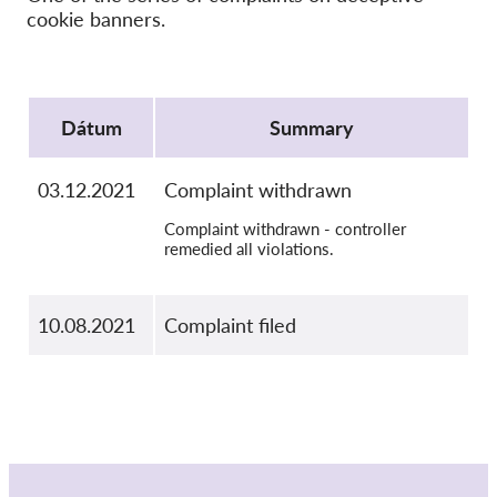
SecureDrop
cookie banners.
Média
Kapcsolat
Protocol
Dátum
Summary
GDPRhub
03.12.2021
Complaint withdrawn
Complaint withdrawn - controller
remedied all violations.
10.08.2021
Complaint filed