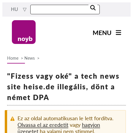
Skip
HU
to
main
content
MENU
Main
Hírek
navigation
Home
News
A Munkánk
Breadcrumb
Projektek
"Fizess vagy oké" a tech news
Ügyek Hatóságonként
site heise.de illegális, dönt a
Ügyek Tásaságonként
német DPA
Reports & Resources
Ez az oldal automatikusan le lett fordítva.
Exercise your rights!
Olvassa el az eredetit
vagy
hagyjon
üzenetet
ha valami nem stimmel.
Támogass bennnünket!