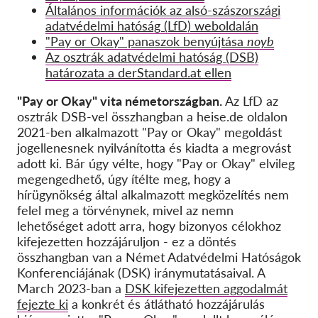
Általános információk az alsó-szászországi
adatvédelmi hatóság (LfD) weboldalán
"Pay or Okay" panaszok benyújtása
noyb
Az osztrák adatvédelmi hatóság (DSB)
határozata a derStandard.at ellen
"Pay or Okay" vita
németországban.
Az LfD az
osztrák DSB-vel összhangban a heise.de oldalon
2021-ben alkalmazott "Pay or Okay" megoldást
jogellenesnek nyilvánította és kiadta a
megrovást
adott ki. Bár úgy vélte, hogy "
P
ay or
O
kay" elvileg
megengedhető, úgy ítélte meg, hogy a
hírügynökség által alkalmazott megközelítés nem
felel meg a törvénynek, mivel az nem
n
lehetőséget adott arra, hogy bizonyos célokhoz
kifejezetten hozzájáruljon - ez a döntés
összhangban van a Német Adatvédelmi Hatóságok
Konferenciájának (DSK) iránymutatásaival. A
Ma
rch 2023-ban a
DSK kifejezetten aggodalmát
fejezte ki
a konkrét és átlátható hozzájárulás