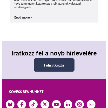
noyb tanulmányt készíttetett a felhasználók választási
lehetőségeiről
Read more
Iratkozz fel a noyb hírlevelére
Feliratkozás
KÖVESS BENNÜNKET