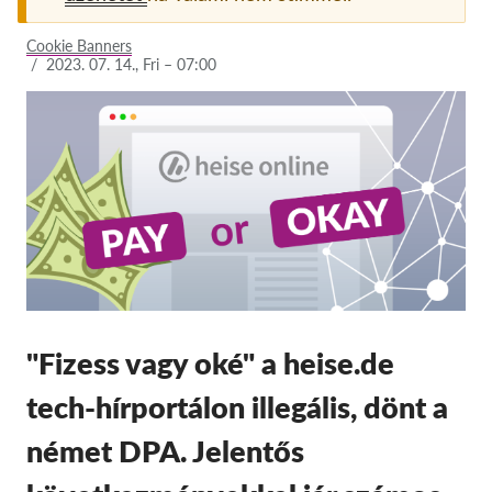
Tagság
Cookie Banners
/
2023. 07. 14., Fri – 07:00
Adományok
Szponzoráció
Tax deductability
Tagi Belépés
Rólunk
Csapat
Éves Jelentések
"Fizess vagy oké" a heise.de
GYK
tech-hírportálon illegális, dönt a
Munkalehetőségek
német DPA. Jelentős
Collective Redress