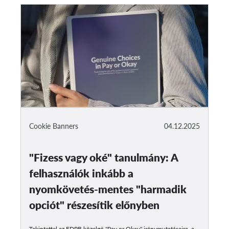
Cookie Banners
04.12.2025
"Fizess vagy oké" tanulmány: A
felhasználók inkább a
nyomkövetés-mentes "harmadik
opciót" részesítik előnyben
Tekintettel az EDPB közelgő "Pay or Okay" iránymutatásaira, a