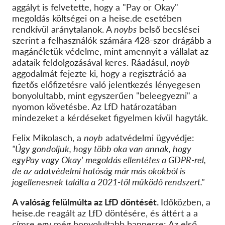
aggályt is felvetette, hogy a "Pay or Okay"
megoldás költségei o
n a heise.de esetében
rendkívül aránytalanok. A
noybs
belső becslései
szerint a felhasználók számára 428-szor drágább a
magánéletük védelme, mint amennyit a vállalat az
adataik feldolgozásával keres. Ráadásul,
noyb
aggodalmát fejezte ki, hogy a regisztráció a
a
fizetős előfizetésre való jelentkezés lényegesen
bonyolultabb, mint egyszerűen "beleegyezni" a
nyomon követésbe. Az LfD határozatában
mindezeket a kérdéseket figyelmen kívül hagyták.
Felix Mikolasch, a
noyb
adatvédelmi ügyvédje:
"Úgy gondoljuk, hogy több oka van annak, hogy
egy
P
ay vagy
O
kay' megoldás ellentétes a GDPR-rel,
de az adatvédelmi hatóság már más okokból is
jogellenesnek találta a 2021-től működő rendszert
."
A valóság felülmúlta az LfD döntését.
Időközben
,
a
heise.de reagált az LfD döntésére, és áttért a
a
címre
egy még bonyolultabb bannerre
: Az első