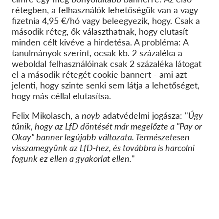
rétegben
,
a felhasználók
lehetőségük van
a
vagy
fizetni
a
4,95 €/hó
vagy beleegyezik, hogy
. Csak a
második réteg, ők
választhatnak, hogy
elutasít
minden célt
kivéve a
hirdetés
a
.
A probléma:
A
tanulmányok szerint,
o
csak kb. 2
százaléka
a
weboldal felhasználóinak csak 2 százaléka látogat
el
a
második rétegét
cookie
bannert - ami azt
jelenti, hogy szinte senki sem látja a lehetőséget,
hogy más céllal elutasítsa.
Felix Mikolasch, a
noyb
adatvédelmi jogásza: "
Úgy
tűnik, hogy az LfD döntését már megelőzte a "Pay or
Okay" banner legújabb változata. Természetesen
visszamegyünk az LfD-hez, és továbbra is harcolni
fogunk ez ellen a gyakorlat ellen.
"