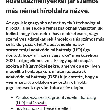
következményekkel jár számos
SecureDrop
más német híroldalra nézve.
Média
Kapcsolat
Az egyik legnagyobb német nyelvű technológiai
híroldal, a heise.de a felhasználóknak választaniuk
GDPRhub
kellett, hogy fizetnek-e havi előfizetésért, vagy
személyes adataikat reklámcélokra és számos más
célra dolgozzák fel. Az adatvédelem
alsó-
szászországi adatvédelmi hatóság (LfD) úgy
döntött, hogy a
"Fizess vagy oké"
megközelítés
2021-től
jogellenes volt. Ez egy újabb csapás
azokra a hírügynökségekre, amelyek a
egy ilyen
modellt a honlapjaikon, miután az osztrák
adatvédelmi hatóság (DSB) kijelentette, hogy
a
végrehajtást
a oldalon
egy osztrák híroldal
jogellenesnek nyilvánította az év elején.
Az alsó-szászországi adatvédelmi hatóság
(LfD) határozata
noyb
panasz a heise.de ellen