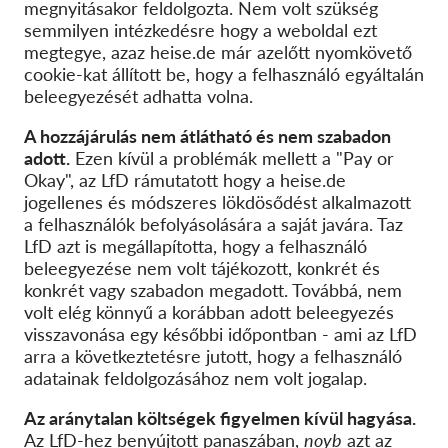
megnyitásakor feldolgozta. Nem volt szükség
semmilyen intézkedésre
hogy a weboldal ezt
megtegye
, azaz
heise.de
már azelőtt nyomkövető
cookie-kat állított be, hogy a felhasználó egyáltalán
beleegyezését adhatta volna.
A hozzájárulás nem átlátható és nem szabadon
adott.
Ezen kívül
a
problémák mellett a "
P
ay or
O
kay", az LfD
rámutatott
hogy a heise.de
jogellenes és módszeres lökdösődést alkalmazott
a felhasználók befolyásolására a saját javára
.
T
az
LfD azt is megállapította, hogy a felhasználó
beleegyezése nem volt tájékozott, konkrét és
konkrét
vagy szabadon megadott
.
Továbbá, nem
volt
elég könnyű
a korábban adott beleegyezés
visszavonása
egy későbbi időpontban - ami az LfD
arra a következtetésre jutott, hogy a felhasználó
adatainak feldolgozásához nem volt jogalap.
Az aránytalan költségek figyelmen kívül hagyása.
Az LfD-hez benyújtott panaszában,
noyb
azt az