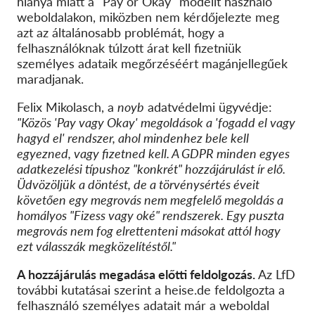
hiánya miatt a "Pay or Okay" modellt használó
weboldalakon, miközben nem kérdőjelezte meg
azt az általánosabb problémát, hogy a
felhasználóknak túlzott árat kell fizetniük
személyes adataik megőrzéséért
magánjellegűek
maradjanak
.
Felix Mikolasch, a
noyb
adatvédelmi ügyvédje:
"Közös '
P
ay vagy
O
kay' megoldások a 'fogadd el vagy
hagyd el' rendszer, ahol mindenhez bele kell
egyezned, vagy fizetned kell. A GDPR minden egyes
adatkezelési típushoz "konkrét" hozzájárulást ír elő.
Üdvözöljük a döntést, de a törvénysértés éveit
követően egy megrovás nem megfelelő megoldás a
homályos
"
Fizess vagy oké
"
rendszerek
. Egy puszta
megrovás nem fog elrettenteni másokat attól
hogy
ezt válasszák
megközelítéstől.
"
A hozzájárulás megadása előtti feldolgozás.
Az LfD
további kutatásai szerint a heise.de
feldolgozta a
felhasználó
személyes
adatait már a weboldal