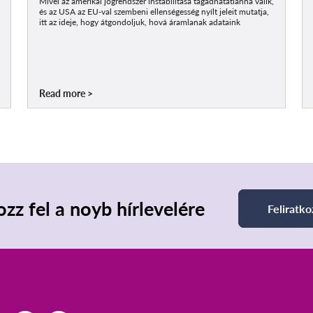
Mivel az amerikai jogrendszer instabilitása tagadhatatlanná válik,
és az USA az EU-val szembeni ellenségesség nyílt jeleit mutatja,
itt az ideje, hogy átgondoljuk, hová áramlanak adataink
Read more
ozz fel a noyb hírlevelére
Feliratko