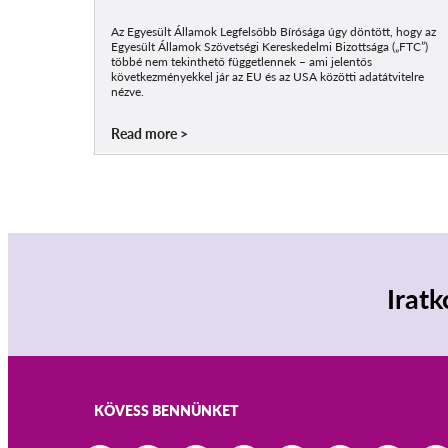
Az Egyesült Államok Legfelsőbb Bírósága úgy döntött, hogy az
Egyesült Államok Szövetségi Kereskedelmi Bizottsága („FTC”)
többé nem tekinthető függetlennek – ami jelentős
következményekkel jár az EU és az USA közötti adatátvitelre
nézve.
Read more
Iratk
KÖVESS BENNÜNKET