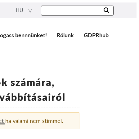
HU
ogass bennnünket!
Rólunk
GDPRhub
ok számára,
ábbításairól
et
ha valami nem stimmel.