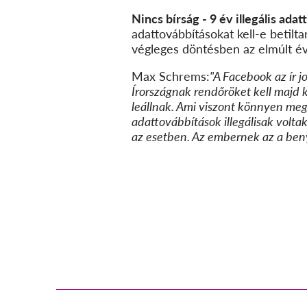
Nincs bírság - 9 év illegális ada
adattovábbításokat kell-e betilt
végleges döntésben az elmúlt évek
Max Schrems:
"A Facebook az ír j
Írországnak rendőröket kell majd k
leállnak. Ami viszont könnyen meg
adattovábbítások illegálisak volta
az esetben. Az embernek az a beny