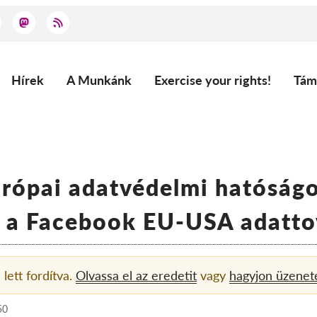
Hírek
A Munkánk
Exercise your rights!
Tám
Main
navigation
urópai adatvédelmi hatóság
 a Facebook EU-USA adattov
 lett fordítva.
Olvassa el az eredetit
vagy
hagyjon üzenet
50