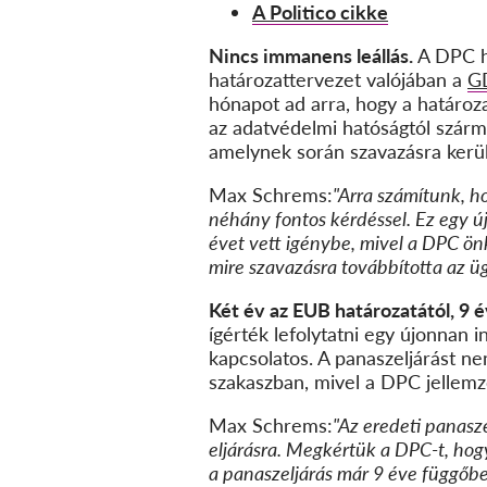
A Politico cikke
Nincs immanens leállás.
A DPC ha
határozattervezet valójában a
GD
hónapot ad arra, hogy a határoz
az adatvédelmi hatóságtól szárm
amelynek során szavazásra kerül
Max Schrems:
"Arra számítunk, h
néhány fontos kérdéssel. Ez egy 
évet vett igénybe, mivel a DPC önk
mire szavazásra továbbította az ü
Két év az EUB határozatától, 9 év
ígérték lefolytatni egy újonnan i
kapcsolatos. A panaszeljárást n
szakaszban, mivel a DPC jellemző
Max Schrems:
"Az eredeti panasze
eljárásra. Megkértük a DPC-t, hog
a panaszeljárás már 9 éve függőb