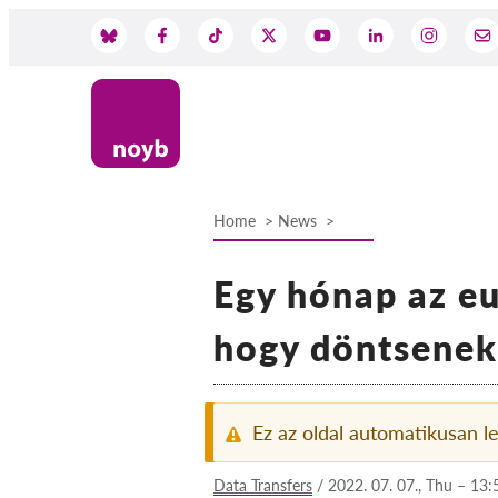
Skip
to
Social
main
content
Media
Home
News
Breadcrumb
Egy hónap az e
hogy döntsenek
Ez az oldal automatikusan le
Data Transfers
/
2022. 07. 07., Thu – 13: