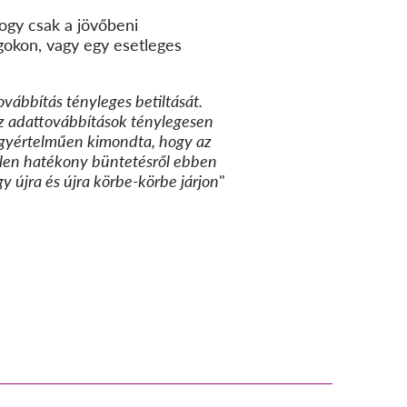
hogy csak a jövőbeni
ágokon, vagy egy esetleges
ovábbítás tényleges betiltását.
 az adattovábbítások ténylegesen
 egyértelműen kimondta, hogy az
etlen hatékony büntetésről ebben
 újra és újra körbe-körbe járjon
"