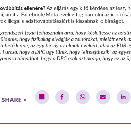
ttovábbítás ellenére?
Az eljárás egyik fő kérdése az lesz, 
ani, amit a Facebook/Meta évekig fog harcolni az ír bírós
 illegális adattovábbításaiért is kiszabnak-e bírságot.
ogrendszert fogja felhasználni arra, hogy késleltesse az adatt
üldenie, hogy fizikailag elvágják a zsinórokat, mielőtt ezek
tehető lenne, az egy bírság az elmúlt évekért, ahol az EUB
k. Furcsa, hogy a DPC úgy tűnik, hogy "elfelejtkezik" az egy
omása támadhat, hogy a DPC csak azt akarja, hogy ez az ügy
SHARE