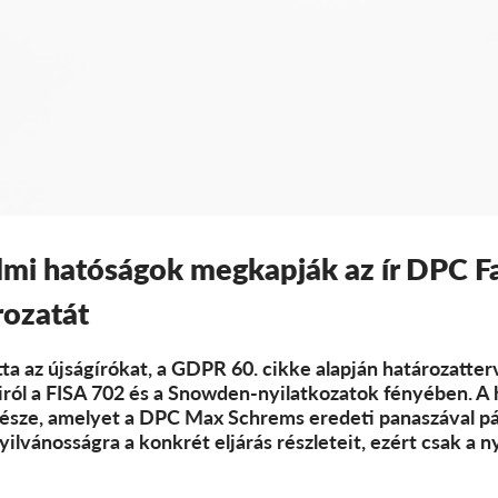
lmi hatóságok megkapják az ír DPC 
rozatát
ta az újságírókat, a GDPR 60. cikke alapján határozatter
ról a FISA 702 és a Snowden-nyilatkozatok fényében. A h
észe, amelyet a DPC Max Schrems eredeti panaszával p
ilvánosságra a konkrét eljárás részleteit, ezért csak a 