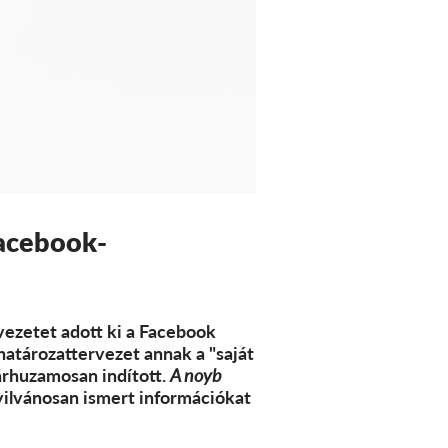
Facebook-
vezetet adott ki a Facebook
atározattervezet annak a "saját
árhuzamosan indított.
A noyb
nyilvánosan ismert információkat