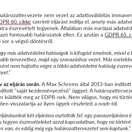
tározattervezete nem vezet az adattovábbítás immanens 
PR 60. cikke
szerinti eljárást indítja el, amely más ada
atra észrevételt tegyenek. Általában más európai adatvé
azó fontosabb határozatok ellen. Ez azután a
GDPR 65. c
 sor a végső döntésről.
ogy más adatvédelmi hatóságok is kifogást emelnek, mivel a
újabb tervezethez, majd egy szavazáshoz vezet. Más esetek
ént nem hajtotta végre a többi adatvédelmi hatóság észrevéte
gyet
."
 az eljárás során.
A Max Schrems által 2013-ban indított
ndított "saját kezdeményezésű" üggyel. A határozatterveze
em küldték meg az EDPB-nek. Nem világos, hogy mi törté
en visszatartja az ilyen ügyek részleteit a
noyb-tól
.
ljárásunkat két eljárásra osztották fel: egy panaszeljárásra é
y tegyen észrevételeket azzal kapcsolatban, hogy mi történt
en van, és eddig még egy határozattervezetet sem kaptunk
."