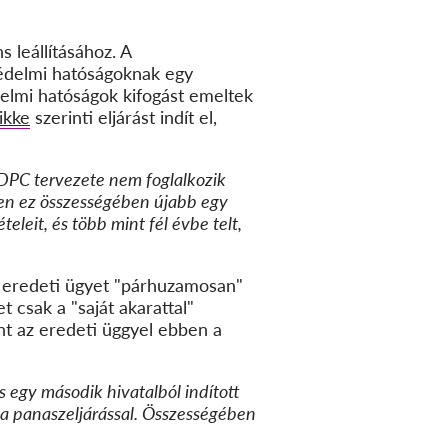
leállításához. A
tvédelmi hatóságoknak egy
delmi hatóságok kifogást emeltek
ikke
szerinti eljárást indít el,
 DPC tervezete nem foglalkozik
ben ez összességében újabb egy
leit, és több mint fél évbe telt,
 eredeti ügyet "párhuzamosan"
t csak a "saját akarattal"
nt az eredeti üggyel ebben a
s egy második hivatalból indított
 a panaszeljárással. Összességében