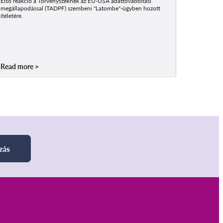
Első reakció a Törvényszéknek az EU-USA adattovábbítási
megállapodással (TADPF) szembeni "Latombe"-ügyben hozott
ítéletére.
Read more
zás