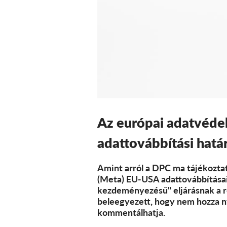
Az európai adatvéde
adattovábbítási hatá
Amint arról a DPC ma tájékoztat
(Meta) EU-USA adattovábbításai
kezdeményezésű" eljárásnak a r
beleegyezett, hogy nem hozza ny
kommentálhatja.