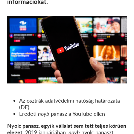
információkat.
SecureDrop
Média
Kapcsolat
GDPRhub
Az osztrák adatvédelmi hatóság határozata
(DE)
Eredeti
noyb
panasz a YouTube ellen
Nyolc panasz, egyik vállalat sem tett teljes körűen
eleget.
2019 januárjában,
noyb
nyolc panaszt