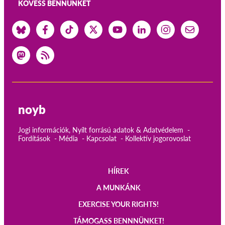
KÖVESS BENNÜNKET
noyb
Jogi információk, Nyílt forrású adatok & Adatvédelem
Fordítások
Média
Kapcsolat
Kollektív jogorovoslat
HÍREK
Main
A MUNKÁNK
navigation
EXERCISE YOUR RIGHTS!
TÁMOGASS BENNNÜNKET!