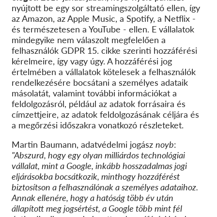
nyújtott be egy sor streamingszolgáltató ellen, így
az Amazon, az Apple Music, a Spotify, a Netflix -
és természetesen a YouTube - ellen. E vállalatok
mindegyike nem válaszolt megfelelően a
felhasználók GDPR 15. cikke szerinti hozzáférési
kérelmeire, így vagy úgy. A hozzáférési jog
értelmében a vállalatok kötelesek a felhasználók
rendelkezésére bocsátani a személyes adataik
másolatát, valamint további információkat a
feldolgozásról, például az adatok forrásaira és
címzettjeire, az adatok feldolgozásának céljára és
a megőrzési időszakra vonatkozó részleteket.
Martin Baumann, adatvédelmi jogász
noyb
:
"Abszurd, hogy egy olyan milliárdos technológiai
vállalat, mint a Google, inkább hosszadalmas jogi
eljárásokba bocsátkozik, minthogy hozzáférést
biztosítson a felhasználónak a személyes adataihoz.
Annak ellenére, hogy a hatóság több év után
állapított meg jogsértést, a Google több mint fél