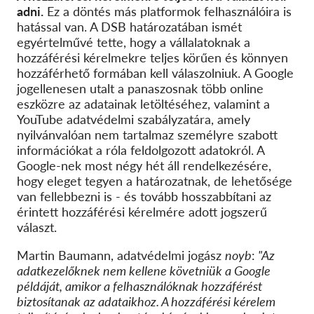
adni.
Ez a döntés más platformok felhasználóira is
hatással van. A DSB határozatában ismét
egyértelművé tette, hogy a vállalatoknak a
hozzáférési kérelmekre teljes körűen és könnyen
hozzáférhető formában kell válaszolniuk. A Google
jogellenesen utalt a panaszosnak több online
eszközre az adatainak letöltéséhez, valamint a
YouTube adatvédelmi szabályzatára, amely
nyilvánvalóan nem tartalmaz személyre szabott
információkat a róla feldolgozott adatokról. A
Google-nek most négy hét áll rendelkezésére,
hogy eleget tegyen a határozatnak, de lehetősége
van fellebbezni is - és tovább hosszabbítani az
érintett hozzáférési kérelmére adott jogszerű
választ.
Martin Baumann, adatvédelmi jogász
noyb
:
"Az
adatkezelőknek nem kellene követniük a Google
példáját, amikor a felhasználóknak hozzáférést
biztosítanak az adataikhoz. A hozzáférési kérelem