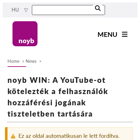
Skip
HU
to
main
content
MENU
Main
Hírek
navigation
Home
News
A Munkánk
Breadcrumb
Projektek
noyb WIN: A YouTube-ot
Ügyek Hatóságonként
kötelezték a felhasználók
Ügyek Tásaságonként
hozzáférési jogának
Reports & Resources
tiszteletben tartására
Exercise your rights!
Ez az oldal automatikusan le lett fordítva.
Támogass bennnünket!