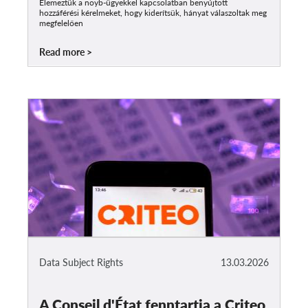
Elemeztük a noyb-ügyekkel kapcsolatban benyújtott
hozzáférési kérelmeket, hogy kiderítsük, hányat válaszoltak meg
megfelelően
Read more
Data Subject Rights
13.03.2026
A Conseil d'État fenntartja a Criteo