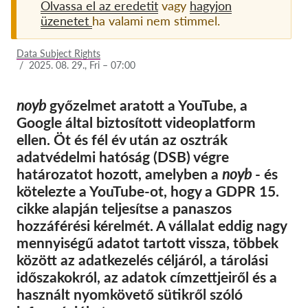
Olvassa el az eredetit
vagy
hagyjon
üzenetet
ha valami nem stimmel.
Tagság
Adományok
Data Subject Rights
/
2025. 08. 29., Fri – 07:00
Szponzoráció
Tax deductability
noyb
győzelmet aratott a YouTube, a
Google által biztosított videoplatform
Tagi Belépés
ellen. Öt és fél év után az osztrák
adatvédelmi hatóság (DSB) végre
Rólunk
határozatot hozott, amelyben a
noyb
- és
kötelezte a YouTube-ot, hogy a GDPR 15.
Csapat
cikke alapján teljesítse a panaszos
Éves Jelentések
hozzáférési kérelmét. A vállalat eddig nagy
mennyiségű adatot tartott vissza, többek
GYK
között az adatkezelés céljáról, a tárolási
Munkalehetőségek
időszakokról, az adatok címzettjeiről és a
Collective Redress
használt nyomkövető sütikről szóló