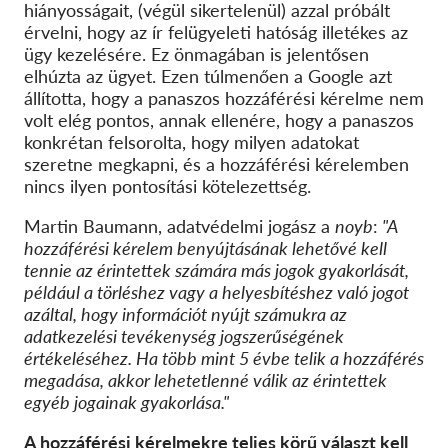
hiányosságait, (végül sikertelenül) azzal próbált
érvelni, hogy az ír felügyeleti hatóság illetékes az
ügy kezelésére. Ez önmagában is jelentősen
elhúzta az ügyet. Ezen túlmenően a Google azt
állította, hogy a panaszos hozzáférési kérelme nem
volt elég pontos, annak ellenére, hogy a panaszos
konkrétan felsorolta, hogy milyen adatokat
szeretne megkapni, és a hozzáférési kérelemben
nincs ilyen pontosítási kötelezettség.
Martin Baumann, adatvédelmi jogász a
noyb
:
"A
hozzáférési kérelem benyújtásának lehetővé kell
tennie az érintettek számára más jogok gyakorlását,
például a törléshez vagy a helyesbítéshez való jogot
azáltal, hogy információt nyújt számukra az
adatkezelési tevékenység jogszerűségének
értékeléséhez. Ha több mint 5 évbe telik a hozzáférés
megadása, akkor lehetetlenné válik az érintettek
egyéb jogainak gyakorlása."
A hozzáférési kérelmekre teljes körű választ kell