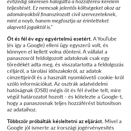
évtizedig sikeresen halogatta a hozzáférési kérelem
teljesítését. Ez nemcsak jelentős költségeket okoz az
adományokból finanszírozott civil szervezeteknek,
mint a noyb, hanem megfosztja az érintetteket
alapvető jogaiktól is."
Öt és fél év egy egyértelmű esetért
. A YouTube
(és így a Google) elleni ügy egyszerű volt, és
könnyen el kellett volna dönteni. A vállalat a
panaszosról feldolgozott adatoknak csak egy
töredékét adta meg, és visszatartotta a feldolgozás
céljáról, a tárolási időszakokról, az adatok
címzettjeiről és a használt nyomkövető cookie-król
szóló információkat. Az osztrák adatvédelmi
hatóságnak (DSB) mégis öt és fél évébe telt, mire
végül határozatot hozott - és kötelezte a Google-t,
hogy a panaszosnak teljes hozzáférést biztosítson
az adataihoz.
Többször próbálták késleltetni az eljárást.
Mivel a
Google jól ismerte az írországi jogérvényesítés