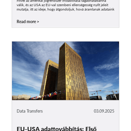
Mivel az amerikai jogrendszer instabilitása tagadhatatlanná
válik, és az USA az EU-val szembeni ellenségesség nyílt jeleit
mutatja, itt az ideje, hogy átgondoljuk, hová áramlanak adataink
Read more
Data Transfers
03.09.2025
EU-USA adattovábbítás: Első