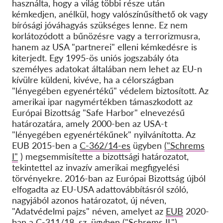
használta, hogy a világ többi része után
kémkedjen, anélkül, hogy valószínűsíthető ok vagy
bírósági jóváhagyás szükséges lenne. Ez nem
korlátozódott a bűnözésre vagy a terrorizmusra,
hanem az USA "partnerei" elleni kémkedésre is
kiterjedt. Egy 1995-ös uniós jogszabály óta
személyes adatokat általában nem lehet az EU-n
kívülre küldeni, kivéve, ha a célországban
"lényegében egyenértékű" védelem biztosított. Az
amerikai ipar nagymértékben támaszkodott az
Európai Bizottság "Safe Harbor" elnevezésű
határozatára, amely 2000-ben az USA-t
"lényegében egyenértékűnek" nyilvánította. Az
EUB 2015-ben a
C-362/14-es
ügyben
("Schrems
I"
) megsemmisítette a bizottsági határozatot,
tekintettel az invazív amerikai megfigyelési
törvényekre. 2016-ban az Európai Bizottság újból
elfogadta az EU-USA adattovábbításról szóló,
nagyjából azonos határozatot, új néven,
"Adatvédelmi pajzs" néven, amelyet az
EUB
2020-
ban
a C-311/18. sz. ügyben ("Schrems II.")