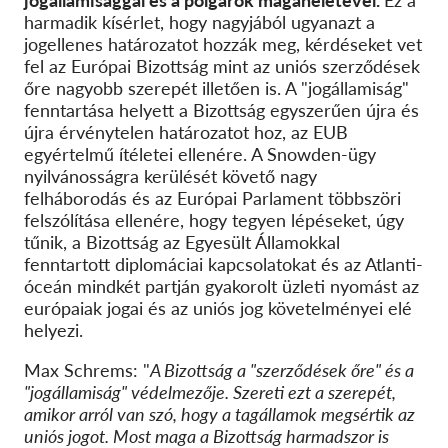
jogállamisággal és a polgárok magánéletével.
Ez a
harmadik kísérlet, hogy nagyjából ugyanazt a
jogellenes határozatot hozzák meg, kérdéseket vet
fel az Európai Bizottság mint az uniós szerződések
őre nagyobb szerepét illetően is. A "jogállamiság"
fenntartása helyett a Bizottság egyszerűen újra és
újra érvénytelen határozatot hoz, az EUB
egyértelmű ítéletei ellenére. A Snowden-ügy
nyilvánosságra kerülését követő nagy
felháborodás és az Európai Parlament többszöri
felszólítása ellenére, hogy tegyen lépéseket, úgy
tűnik, a Bizottság az Egyesült Államokkal
fenntartott diplomáciai kapcsolatokat és az Atlanti-
óceán mindkét partján gyakorolt üzleti nyomást az
európaiak jogai és az uniós jog követelményei elé
helyezi.
Max Schrems: "
A Bizottság a "szerződések őre" és a
"jogállamiság" védelmezője. Szereti ezt a szerepét,
amikor arról van szó, hogy a tagállamok megsértik az
uniós jogot. Most maga a Bizottság harmadszor is