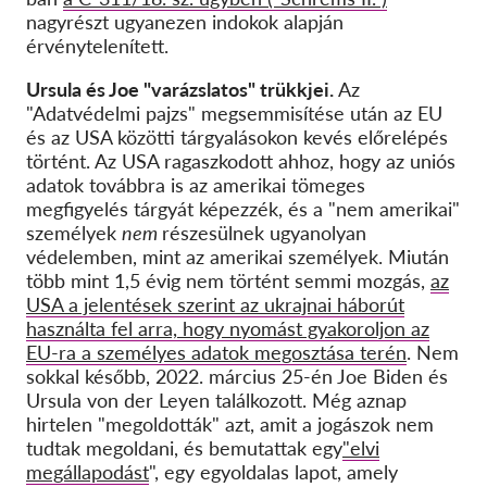
nagyrészt ugyanezen indokok alapján
érvénytelenített.
Ursula és Joe "varázslatos" trükkjei.
Az
"Adatvédelmi pajzs" megsemmisítése után az EU
és az USA közötti tárgyalásokon kevés előrelépés
történt. Az USA ragaszkodott ahhoz, hogy az uniós
adatok továbbra is az amerikai tömeges
megfigyelés tárgyát képezzék, és a "nem amerikai"
személyek
nem
részesülnek ugyanolyan
védelemben, mint az amerikai személyek. Miután
több mint 1,5 évig nem történt semmi mozgás,
az
USA a jelentések szerint az ukrajnai háborút
használta fel arra, hogy nyomást gyakoroljon az
EU-ra a személyes adatok megosztása terén
. Nem
sokkal később, 2022. március 25-én Joe Biden és
Ursula von der Leyen találkozott. Még aznap
hirtelen "megoldották" azt, amit a jogászok nem
tudtak megoldani, és bemutattak egy
"elvi
megállapodást
", egy egyoldalas lapot, amely