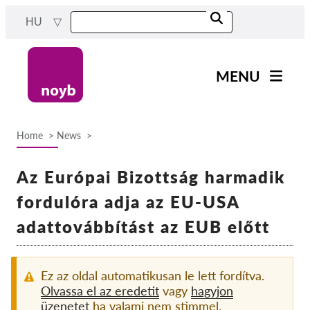
Skip
HU
to
main
content
MENU
Main
Hírek
navigation
Home
News
A Munkánk
Breadcrumb
Projektek
Az Európai Bizottság harmadik
Ügyek Hatóságonként
fordulóra adja az EU-USA
Ügyek Tásaságonként
adattovábbítást az EUB előtt
Reports & Resources
Ez az oldal automatikusan le lett fordítva.
Exercise your rights!
Olvassa el az eredetit
vagy
hagyjon
üzenetet
ha valami nem stimmel.
Támogass bennnünket!