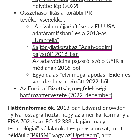
helyébe lép (2022)
Összehasonlítás a korábbi PR-
tevékenységekkel:
"A bizalom újjáépítése az EU-USA
adatáramlásban" és a 2013-as
"Umbrella"
Sajtónyilatkozat az "Adatvédelmi
pajzsról" 2016-ban
Az adatvédelmi pajzsról szóló GYIK a
médiának 2016-ból
Egyoldalas "elvi megállapodás" Biden és
von der Leyen között 2022-ből
Az Európai Bizottság megfelelőségi
határozattervezete (2022. december)
Háttérinformációk.
2013-ban Edward Snowden
nyilvánosságra hozta, hogy az amerikai kormány a
FISA 702
és az
EO 12.333
alapján "nagy
technológiai" vállalatokat és programokat, mint
például a
"PRISM
" vagy az
"Upstream
", arra