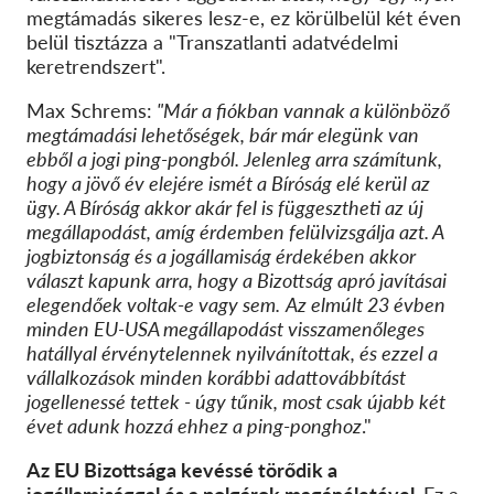
megtámadás sikeres lesz-e, ez körülbelül két éven
belül tisztázza a "Transzatlanti adatvédelmi
keretrendszert".
Max Schrems:
"Már a fiókban vannak a különböző
megtámadási lehetőségek, bár már elegünk van
ebből a jogi ping-pongból. Jelenleg arra számítunk,
hogy a jövő év elejére ismét a Bíróság elé kerül az
ügy. A Bíróság akkor akár fel is függesztheti az új
megállapodást, amíg érdemben felülvizsgálja azt. A
jogbiztonság és a jogállamiság érdekében akkor
választ kapunk arra, hogy a Bizottság apró javításai
elegendőek voltak-e vagy sem.
Az elmúlt 23 évben
minden EU-USA megállapodást visszamenőleges
hatállyal érvénytelennek nyilvánítottak, és ezzel a
vállalkozások minden korábbi adattovábbítást
jogellenessé tettek - úgy tűnik, most csak újabb két
évet adunk hozzá ehhez a ping-ponghoz
."
Az EU Bizottsága kevéssé törődik a