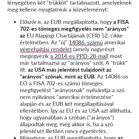
lényegében két "trükköt" tartalmazott, amelyeknek
meg kellene nyugtatniuk a közvéleményt:
Először is
, az EUB megállapította, hogy
a FISA
702-es tömeges megfigyelés nem "arányos"
az
EU Alapjogi Chartájának (CFR) 52. cikke
értelmében. Az "új"
14086. számú
amerikai
végrehajtási rendelet
(amely nagyrészt
megegyezik
a 2014-es PPD-28-mal
) most
már tartalmazná az "arányos" szót. A "trükk"
itt:
az USA más jelentést tulajdonít az
"arányos" szónak, mint az EUB
. Az 14086-os
EO a FISA 702-es számú tömeges
megfigyelést "arányosnak" nyilvánítja a szó
nem nyilvános "amerikai értelmezése"
alapján és az EUB két megállapításával
ellentétben. Így az EU és az USA azt állíthatta,
hogy ugyanabban a szóban ("arányos")
állapodtak meg, még akkor is, ha a szó
jelentését illetően nincs egyetértés.
Másodszor
, az EUB megállapította, hogy
az