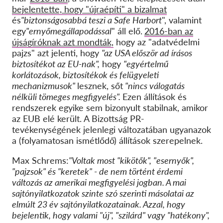
bejelentette, hogy "újraépíti" a bizalmat
és
"biztonságosabbá teszi a Safe Harbort
", valamint
egy
"ernyőmegállapodással
" áll elő.
2016-ban az
újságíróknak azt mondták,
hogy az "adatvédelmi
pajzs" azt jelenti, hogy
"az USA először ad írásos
biztosítékot az EU-nak",
hogy
"egyértelmű
korlátozások, biztosítékok és felügyeleti
mechanizmusok"
lesznek, sőt
"nincs válogatás
nélküli tömeges megfigyelés".
Ezen állítások és
rendszerek egyike sem bizonyult stabilnak, amikor
az EUB elé került. A Bizottság PR-
tevékenységének jelenlegi változatában ugyanazok
a (folyamatosan ismétlődő) állítások szerepelnek.
Max Schrems:
"Voltak most "kikötők", "esernyők",
"pajzsok" és "keretek" - de nem történt érdemi
változás az amerikai megfigyelési jogban. A mai
sajtónyilatkozatok szinte szó szerinti másolatai az
elmúlt 23 év sajtónyilatkozatainak. Azzal, hogy
bejelentik, hogy valami "új", "szilárd" vagy "hatékony",