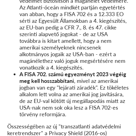
védelmet biztosítson a magánélet védelmére.
Az Atlanti-óceán mindkét partján egyetértés
van abban, hogy a FISA 702 és a 12.333 EO
sérti az Egyesült Államokban a 4. kiegészítés,
az EU-ban pedig a CFR 7., 8. és 47. cikke
szerinti alapvető jogokat - de az USA
továbbra is kitart amellett, hogy a nem
amerikai személyeknek nincsenek
alkotmányos jogaik az USA-ban - ezért a
magánélethez való joguk megsértésére nem
vonatkozik a 4. kiegészítés.
A FISA 702. számú egyezményt 2023 végéig
meg kell hosszabbítani
, mivel az amerikai
jogban van egy "lejárati záradék". Ez tökéletes
alkalom lett volna az amerikai jog javítására,
de az EU-val kötött új megállapodás miatt az
USA-nak nem sok oka lesz a FISA 702-es
törvény reformjára.
Összességében az új "transzatlanti adatvédelmi
keretrendszer" a Privacy Shield (2016-os)