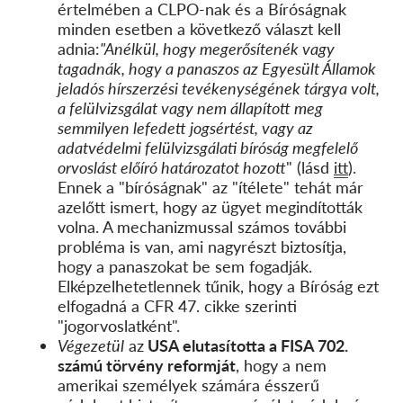
értelmében a CLPO-nak és a Bíróságnak
minden esetben a következő választ kell
adnia:
"Anélkül, hogy megerősítenék vagy
tagadnák, hogy a panaszos az Egyesült Államok
jeladós hírszerzési tevékenységének tárgya volt,
a felülvizsgálat vagy nem állapított meg
semmilyen lefedett jogsértést, vagy az
adatvédelmi felülvizsgálati bíróság megfelelő
orvoslást előíró határozatot hozott
" (lásd
itt
).
Ennek a "bíróságnak" az "ítélete" tehát már
azelőtt ismert, hogy az ügyet megindították
volna. A mechanizmussal számos további
probléma is van, ami nagyrészt biztosítja,
hogy a panaszokat be sem fogadják.
Elképzelhetetlennek tűnik, hogy a Bíróság ezt
elfogadná a CFR 47. cikke szerinti
"jogorvoslatként".
Végezetül
az
USA elutasította a FISA 702.
számú törvény reformját
, hogy a nem
amerikai személyek számára ésszerű