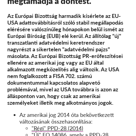
megtámadja a döntést.
SecureDrop
Média
Az Európai Bizottság harmadik kísérlete az EU-
Kapcsolat
USA adattovábbításról szóló stabil megállapodás
elérésére valószínűleg hónapokon belül ismét az
Európai Bíróság (EUB) elé kerül. Az állítólag "új"
GDPRhub
transzatlanti adatvédelmi keretrendszer
nagyrészt a sikertelen "adatvédelmi pajzs"
másolata. Az Európai Bizottság PR-erőfeszítései
ellenére az amerikai jog vagy az EU által
alkalmazott megközelítés alig változik. Az USA
nem foglalkozott a FISA 702. számú
dokumentummal kapcsolatos alapvető
problémával, mivel az USA továbbra is azon az
állásponton van, hogy csak az amerikai
személyeket illetik meg alkotmányos jogok.
Az amerikai jog 2014 óta bekövetkezett
változásának összehasonlítása:
"Régi" PPD-28 (2014)
"Új" EO 14086, amely a PPD-28