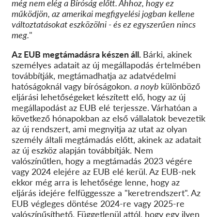
még nem elég a Bíróság előtt. Ahhoz, hogy ez
működjön, az amerikai megfigyelési jogban kellene
változtatásokat eszközölni - és ez egyszerűen nincs
meg.
"
Az EUB megtámadásra készen áll.
Bárki, akinek
személyes adatait az új megállapodás értelmében
továbbítják, megtámadhatja az adatvédelmi
hatóságoknál vagy bíróságokon.
a noyb
különböző
eljárási lehetőségeket készített elő, hogy az új
megállapodást az EUB elé terjessze. Várhatóan a
következő hónapokban az első vállalatok bevezetik
az új rendszert, ami megnyitja az utat az olyan
személy általi megtámadás előtt, akinek az adatait
az új eszköz alapján továbbítják. Nem
valószínűtlen, hogy a megtámadás 2023 végére
vagy 2024 elejére az EUB elé kerül. Az EUB-nek
ekkor még arra is lehetősége lenne, hogy az
eljárás idejére felfüggessze a "keretrendszert". Az
EUB végleges döntése 2024-re vagy 2025-re
valószínűsíthető. Függetlenül attól, hogy egy ilyen