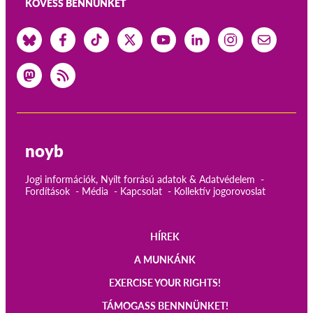
KÖVESS BENNÜNKET
noyb
Jogi információk, Nyílt forrású adatok & Adatvédelem
Fordítások
Média
Kapcsolat
Kollektív jogorovoslat
HÍREK
Main
A MUNKÁNK
navigation
EXERCISE YOUR RIGHTS!
TÁMOGASS BENNNÜNKET!