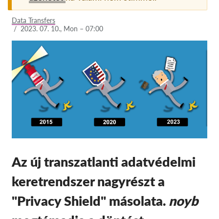
Tagság
Data Transfers
/
2023. 07. 10., Mon – 07:00
Adományok
Szponzoráció
Tax deductability
Tagi Belépés
Rólunk
Csapat
Éves Jelentések
Az új transzatlanti adatvédelmi
GYK
keretrendszer nagyrészt a
Munkalehetőségek
"Privacy Shield" másolata.
noyb
Collective Redress