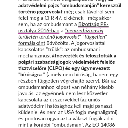
adatvédelmi pajzs "ombudsmanján" keresztül
történő jogorvoslat
még csak távolról sem
felel meg a CFR 47. cikkének
- még akkor
sem, ha az ombudsmant a
Bizottság PR-
osztálya 2016-ban
a
"
nemzetbiztonság
területén történő jogorvoslat
" "
független
"
formájaként
üdvözölte. A jogorvoslattal
kapcsolatos "trükk": az ombudsmani
mechanizmust
átnevezték és felosztották a
polgári szabadságjogok védelméért felelős
tisztviselőre (CLPO) és egy úgynevezett
"bíróságra
" (amely nem bíróság, hanem egy
részben független végrehajtó szerv). Bár az
ombudsmanhoz képest van néhány kisebb
javulás, az egyénnek nem lesz közvetlen
kapcsolata az új szervekkel (az uniós
adatvédelmi hatósághoz kell majd panaszt
küldenie, és nem az USA fogja meghallgatni),
és pontosan ugyanazt a választ fogják adni,
mint a korábbi "ombudsman". Az EO 14086