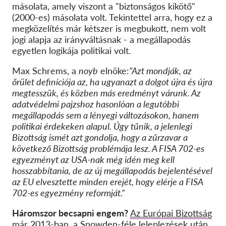
másolata, amely viszont a "biztonságos kikötő"
(2000-es) másolata volt. Tekintettel arra, hogy ez a
megközelítés már kétszer is megbukott, nem volt
jogi alapja az irányváltásnak - a megállapodás
egyetlen logikája politikai volt.
Max Schrems, a
noyb
elnöke:
"Azt mondják, az
őrület definíciója az, ha ugyanazt a dolgot újra és újra
megtesszük, és közben más eredményt várunk. Az
adatvédelmi pajzshoz hasonlóan a legutóbbi
megállapodás sem a lényegi változásokon, hanem
politikai érdekeken alapul. Úgy tűnik, a jelenlegi
Bizottság ismét azt gondolja, hogy a zűrzavar a
következő Bizottság problémája lesz. A FISA 702-es
egyezményt az USA-nak még idén meg kell
hosszabbítania, de az új megállapodás bejelentésével
az EU elvesztette minden erejét, hogy elérje a FISA
702-es egyezmény reformját."
Háromszor becsapni engem?
Az Európai Bizottság
már
2013-ban
, a Snowden-féle leleplezések után