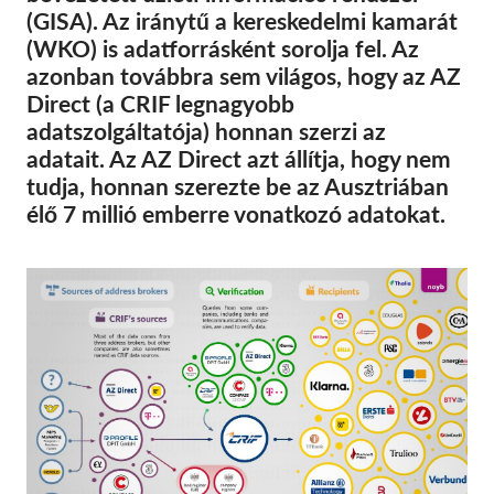
SecureDrop
(GISA). Az iránytű a kereskedelmi kamarát
Média
(WKO) is adatforrásként sorolja fel. Az
azonban továbbra sem világos, hogy az AZ
Kapcsolat
Direct (a CRIF legnagyobb
adatszolgáltatója) honnan szerzi az
GDPRhub
adatait. Az AZ Direct azt állítja, hogy nem
tudja, honnan szerezte be az Ausztriában
élő 7 millió emberre vonatkozó adatokat.