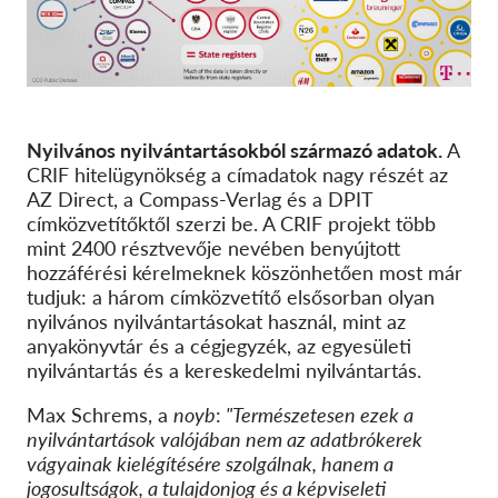
Nyilvános nyilvántartásokból származó adatok.
A
CRIF hitelügynökség a címadatok nagy részét az
AZ Direct, a Compass-Verlag és a DPIT
címközvetítőktől szerzi be. A CRIF projekt több
mint 2400 résztvevője nevében benyújtott
hozzáférési kérelmeknek köszönhetően most már
tudjuk: a három címközvetítő elsősorban olyan
nyilvános nyilvántartásokat használ, mint az
anyakönyvtár és a cégjegyzék, az egyesületi
nyilvántartás és a kereskedelmi nyilvántartás.
Max Schrems, a
noyb
:
"Természetesen ezek a
nyilvántartások valójában nem az adatbrókerek
vágyainak kielégítésére szolgálnak, hanem a
jogosultságok, a tulajdonjog és a képviseleti