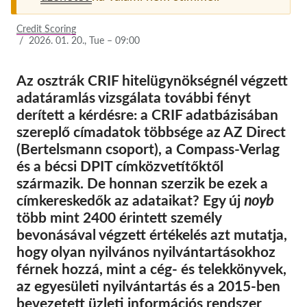
Tagság
Credit Scoring
/
2026. 01. 20., Tue – 09:00
Adományok
Szponzoráció
Az osztrák CRIF hitelügynökségnél végzett
adatáramlás vizsgálata további fényt
Tax deductability
derített a kérdésre: a CRIF adatbázisában
Tagi Belépés
szereplő címadatok többsége az AZ Direct
(Bertelsmann csoport), a Compass-Verlag
Rólunk
és a bécsi DPIT címközvetítőktől
származik. De honnan szerzik be ezek a
Csapat
címkereskedők az adataikat? Egy új
noyb
több mint 2400 érintett személy
Éves Jelentések
bevonásával végzett értékelés azt mutatja,
GYK
hogy olyan nyilvános nyilvántartásokhoz
Munkalehetőségek
férnek hozzá, mint a cég- és telekkönyvek,
az egyesületi nyilvántartás és a 2015-ben
Collective Redress
bevezetett üzleti információs rendszer