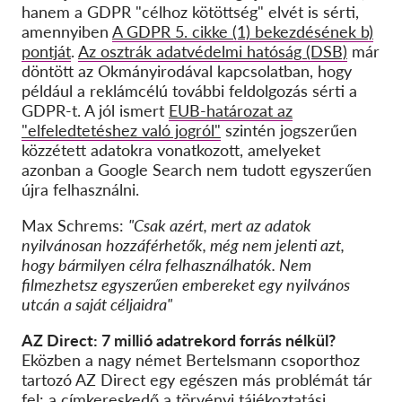
hanem a GDPR "célhoz kötöttség" elvét is sérti,
amennyiben
A GDPR 5. cikke (1) bekezdésének b)
pontját
.
Az osztrák adatvédelmi hatóság (DSB)
már
döntött az Okmányirodával kapcsolatban, hogy
például a reklámcélú további feldolgozás sérti a
GDPR-t. A jól ismert
EUB-határozat az
"elfeledtetéshez való jogról"
szintén jogszerűen
közzétett adatokra vonatkozott, amelyeket
azonban a Google Search nem tudott egyszerűen
újra felhasználni.
Max Schrems:
"Csak azért, mert az adatok
nyilvánosan hozzáférhetők, még nem jelenti azt,
hogy bármilyen célra felhasználhatók. Nem
filmezhetsz egyszerűen embereket egy nyilvános
utcán a saját céljaidra"
AZ Direct: 7 millió adatrekord forrás nélkül?
Eközben a nagy német Bertelsmann csoporthoz
tartozó AZ Direct egy egészen más problémát tár
fel: a címkereskedő a törvényi tájékoztatási