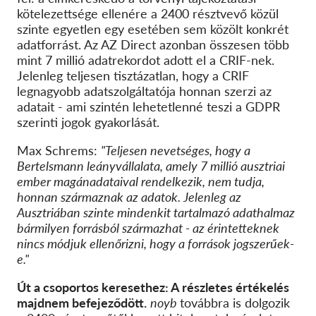
kötelezettsége ellenére a 2400 résztvevő közül
szinte egyetlen egy esetében sem közölt konkrét
adatforrást. Az AZ Direct azonban összesen több
mint 7 millió adatrekordot adott el a CRIF-nek.
Jelenleg teljesen tisztázatlan, hogy a CRIF
legnagyobb adatszolgáltatója honnan szerzi az
adatait - ami szintén lehetetlenné teszi a GDPR
szerinti jogok gyakorlását.
Max Schrems:
"Teljesen nevetséges, hogy a
Bertelsmann leányvállalata, amely 7 millió ausztriai
ember magánadataival rendelkezik, nem tudja,
honnan származnak az adatok. Jelenleg az
Ausztriában szinte mindenkit tartalmazó adathalmaz
bármilyen forrásból származhat - az érintetteknek
nincs módjuk ellenőrizni, hogy a források jogszerűek-
e."
Út a csoportos keresethez: A részletes értékelés
majdnem befejeződött.
noyb
továbbra is dolgozik