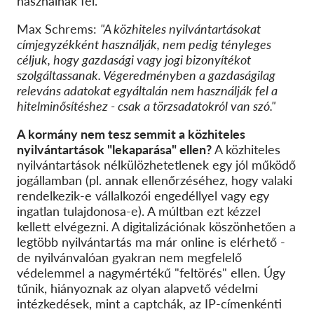
használnak fel.
Max Schrems:
"A közhiteles nyilvántartásokat
címjegyzékként használják, nem pedig tényleges
céljuk, hogy gazdasági vagy jogi bizonyítékot
szolgáltassanak. Végeredményben a gazdaságilag
releváns adatokat egyáltalán nem használják fel a
hitelminősítéshez - csak a törzsadatokról van szó."
A kormány nem tesz semmit a közhiteles
nyilvántartások "lekaparása" ellen?
A közhiteles
nyilvántartások nélkülözhetetlenek egy jól működő
jogállamban (pl. annak ellenőrzéséhez, hogy valaki
rendelkezik-e vállalkozói engedéllyel vagy egy
ingatlan tulajdonosa-e). A múltban ezt kézzel
kellett elvégezni. A digitalizációnak köszönhetően a
legtöbb nyilvántartás ma már online is elérhető -
de nyilvánvalóan gyakran nem megfelelő
védelemmel a nagymértékű "feltörés" ellen. Úgy
tűnik, hiányoznak az olyan alapvető védelmi
intézkedések, mint a captchák, az IP-címenkénti