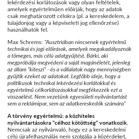
lekérdezési korlátozások vagy olyan feltételek,
amelyek egyértelműen előírják, hogy az adatok
csak meghatározott célokra (pl. a kereskedelem, a
tulajdonjog vagy a képviseleti jog ellenőrzése)
használhatók fel.
Max Schrems:
"Ausztriában nincsenek egyértelmű
technikai és jogi előírások, amelyek megakadályoznák
a tömeges, más célú adatgyűjtést. Bárki, aki
megpróbálja megvédeni a saját magánéletét, jelenleg
az állam "kiteszi" - és a vállalatok nagy mennyiségben
gyűjtik ezeket az adatokat. Legfőbb ideje, hogy a
politikusok technikai lekérdezési korlátokkal és
egyértelmű célkorlátozásokkal megfékezzék ezt a
visszaélést. Nem vezetünk egyesületi nyilvántartást
sem a reklámipar, sem az adatkereskedők számára"
A törvény egyértelmű: a közhiteles
nyilvántartásokra "célhoz kötöttség" vonatkozik.
Nemcsak az nyilvánvaló, hogy ez a kereskedelmi
célú újrafelhasználás nem szolgálja a közérdeket,