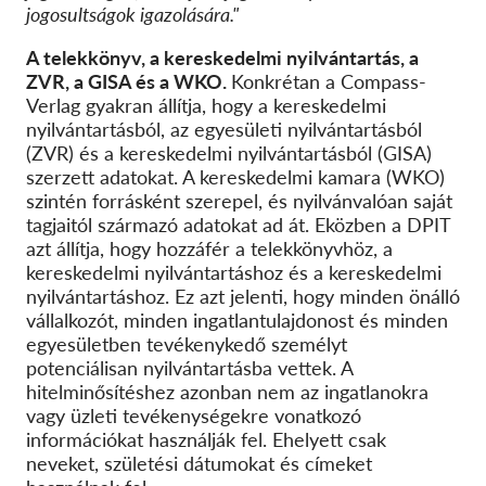
jogosultságok igazolására."
A telekkönyv, a kereskedelmi nyilvántartás, a
ZVR, a GISA és a WKO.
Konkrétan a Compass-
Verlag gyakran állítja, hogy a kereskedelmi
nyilvántartásból, az egyesületi nyilvántartásból
(ZVR) és a kereskedelmi nyilvántartásból (GISA)
szerzett adatokat. A kereskedelmi kamara (WKO)
szintén forrásként szerepel, és nyilvánvalóan saját
tagjaitól származó adatokat ad át. Eközben a DPIT
azt állítja, hogy hozzáfér a telekkönyvhöz, a
kereskedelmi nyilvántartáshoz és a kereskedelmi
nyilvántartáshoz. Ez azt jelenti, hogy minden önálló
vállalkozót, minden ingatlantulajdonost és minden
egyesületben tevékenykedő személyt
potenciálisan nyilvántartásba vettek. A
hitelminősítéshez azonban nem az ingatlanokra
vagy üzleti tevékenységekre vonatkozó
információkat használják fel. Ehelyett csak
neveket, születési dátumokat és címeket