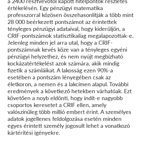
a 2400 résztvevőtől kapott hitelpontok részletes
értékelésén. Egy pénzügyi matematika
professzorral közösen összehasonlítják a több mint
28 000 beérkezett pontszámot az érintettek
tényleges pénzügyi adataival, hogy kiderüljön, a
CRIF-pontszámok statisztikailag megalapozottak-e.
Jelenleg minden jel arra utal, hogy a CRIF-
pontszámnak kevés köze van a tényleges egyéni
pénzügyi helyzethez, és nem nyújt megbízható
kockázatértékelést azok számára, akik mindig
fizetik a számláikat. A lakosság ezen 90%-a
esetében a pontszám lényegében csak az
életkoron, a nemen és a lakcímen alapul. További
eredmények a következő hetekben várhatóak. Ezt
követően a noyb eldönti, hogy indít-e nagyobb
csoportos keresetet a CRIF ellen, amely
valószínűleg több millió embert érint. A személyes
adatok jogellenes feldolgozása esetén minden
egyes érintett személy jogosult lehet a vonatkozó
kártérítési igényekre.