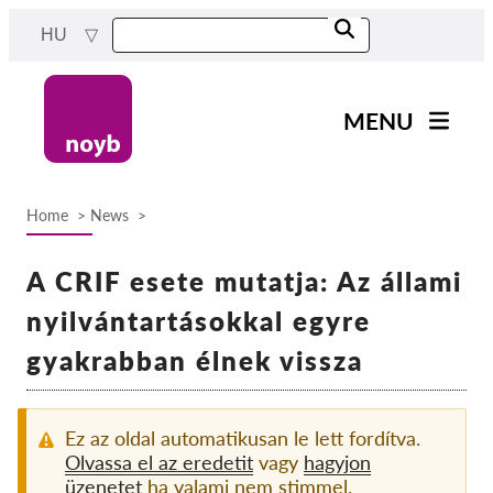
Skip
HU
to
main
content
MENU
Main
Hírek
navigation
Home
News
A Munkánk
Breadcrumb
Projektek
A CRIF esete mutatja: Az állami
Ügyek Hatóságonként
nyilvántartásokkal egyre
Ügyek Tásaságonként
gyakrabban élnek vissza
Reports & Resources
Ez az oldal automatikusan le lett fordítva.
Exercise your rights!
Olvassa el az eredetit
vagy
hagyjon
üzenetet
ha valami nem stimmel.
Támogass bennnünket!