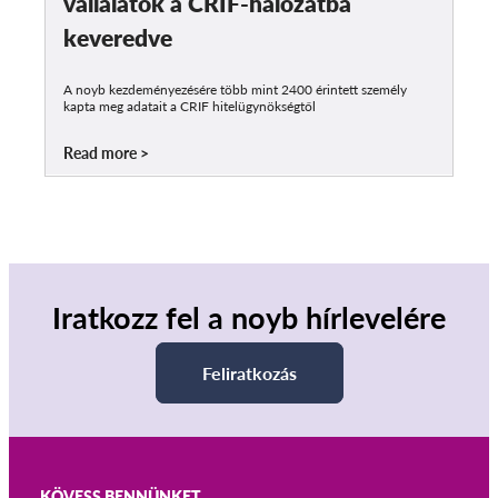
vállalatok a CRIF-hálózatba
keveredve
A noyb kezdeményezésére több mint 2400 érintett személy
kapta meg adatait a CRIF hitelügynökségtől
Read more
Iratkozz fel a noyb hírlevelére
Feliratkozás
KÖVESS BENNÜNKET