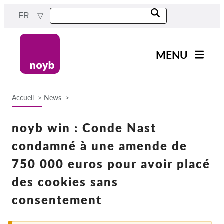
Skip
FR
to
main
content
MENU
Main
Actualités
navigation
Accueil
News
Notre travail
Breadcrumb
Projets
noyb win : Conde Nast
Cas par DPA
condamné à une amende de
Tous les cas
750 000 euros pour avoir placé
Reports & Resources
des cookies sans
consentement
Exercise your rights!
Soutenez-nous !