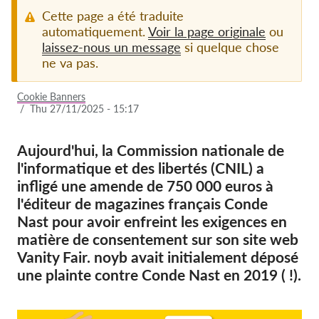
Cette page a été traduite
Adhésion
automatiquement.
Voir la page originale
ou
laissez-nous un message
si quelque chose
Dons
ne va pas.
Parrainage
Cookie Banners
Tax deductability
/
Thu 27/11/2025 - 15:17
Connexion des membres
Aujourd'hui, la Commission nationale de
l'informatique et des libertés (CNIL) a
À propos de nous
infligé une amende de 750 000 euros à
Équipe
l'éditeur de magazines français Conde
Nast pour avoir enfreint les exigences en
Rapports annuels
matière de consentement sur son site web
FAQs
Vanity Fair. noyb avait initialement déposé
une plainte contre Conde Nast en 2019 ( !).
Offres d‘emploi
Recours collectif