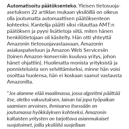
Automatisoitu päätöksenteko.
Yleisen tietosuoja-
asetuksen 22 artiklan mukaan yksilöillä on oikeus
olla joutumatta automaattisen päätöksenteon
kohteeksi. Kantelija päätti siksi riitauttaa AMT:n
päätöksen ja pyysi lisätietoja siitä, miten hänen
henkilötietojaan oli käsitelty. Hän otti yhteyttä
Amazonin tietosuojavastaavaan, Amazonin
asiakaspalveluun ja Amazon Web Servicesiin
(toinen Amazon-konserniin kuuluva yritys, johon
hänet ohjattiin). Huolimatta monista yrityksistä ja
ponnisteluista sen selvittämiseksi, minne hän voisi
osoittaa huolensa, hän ei koskaan saanut vastausta
Amazonilta.
"
Jos alamme elää maailmassa, jossa algoritmi päättää
itse, oletko vakuutuksen, lainan tai jopa työpaikan
saamisen arvoinen, ihmisarvo itsessään on
joutumassa hyökkäyksen kohteeksi. Amazonin
kaltaisten yritysten on tarjottava asianmukaiset
suojatoimet, joilla yksilöitä suojellaan