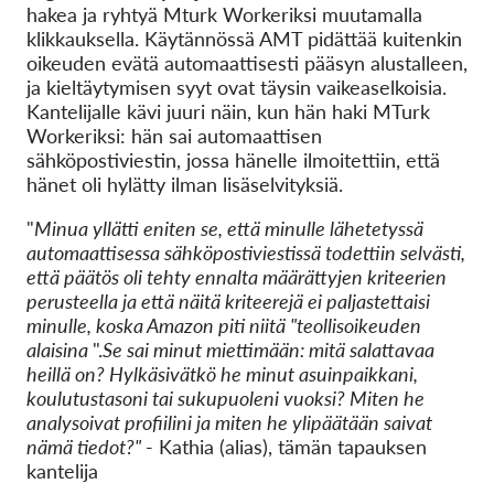
hakea ja ryhtyä Mturk Workeriksi muutamalla
klikkauksella. Käytännössä AMT pidättää kuitenkin
oikeuden evätä automaattisesti pääsyn alustalleen,
ja kieltäytymisen syyt ovat täysin vaikeaselkoisia.
Kantelijalle kävi juuri näin, kun hän haki MTurk
Workeriksi: hän sai automaattisen
sähköpostiviestin, jossa hänelle ilmoitettiin, että
hänet oli hylätty ilman lisäselvityksiä.
"
Minua yllätti eniten se, että minulle lähetetyssä
automaattisessa sähköpostiviestissä todettiin selvästi,
että päätös oli tehty ennalta määrättyjen kriteerien
perusteella ja että näitä kriteerejä ei paljastettaisi
minulle, koska Amazon piti niitä "teollisoikeuden
alaisina
".
Se sai minut miettimään: mitä salattavaa
heillä on? Hylkäsivätkö he minut asuinpaikkani,
koulutustasoni tai sukupuoleni vuoksi? Miten he
analysoivat profiilini ja miten he ylipäätään saivat
nämä tiedot?"
- Kathia (alias), tämän tapauksen
kantelija