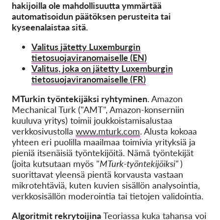
OnionShare
hakijoilla ole mahdollisuutta ymmärtää
automatisoidun päätöksen perusteita tai
Media
kyseenalaistaa sitä.
Yhteystiedot
Valitus jätetty
Luxemburgin
tietosuojaviranomaiselle (EN)
GDPRhub
Valitus, joka on jätetty
Luxemburgin
tietosuojaviranomaiselle (FR)
MTurkin työntekijäksi ryhtyminen
. Amazon
Mechanical Turk ("AMT", Amazon-konserniin
kuuluva yritys) toimii
joukkoistamisalustaa
verkkosivustolla
www.mturk.com
. Alusta kokoaa
yhteen eri puolilla maailmaa toimivia yrityksiä ja
pieniä itsenäisiä työntekijöitä. Nämä työntekijät
(joita kutsutaan myös "
MTurk-työntekijöiksi"
)
suorittavat yleensä pientä korvausta vastaan
mikrotehtäviä, kuten kuvien sisällön analysointia,
verkkosisällön moderointia tai tietojen validointia.
Algoritmit rekrytoijina
Teoriassa kuka tahansa voi