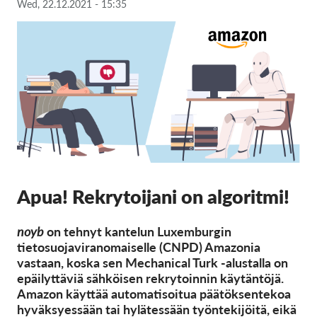
Wed, 22.12.2021 - 15:35
Jäsenyys
Lahjoitukset
Sponsorointi
Tax deductability
Jäsenten login
Meistä
Apua! Rekrytoijani on algoritmi!
Tiimi
Vuosikertomukset
noyb
on tehnyt kantelun Luxemburgin
tietosuojaviranomaiselle (CNPD) Amazonia
Usein kysyttyä
vastaan, koska sen Mechanical Turk -alustalla on
Rekry
epäilyttäviä sähköisen rekrytoinnin käytäntöjä.
Amazon käyttää automatisoitua päätöksentekoa
Edustajakanne
hyväksyessään tai hylätessään työntekijöitä, eikä