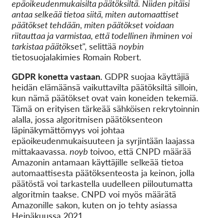
epäoikeudenmukaisilta päätöksiltä. Niiden pitäisi
antaa selkeää tietoa siitä, miten automaattiset
päätökset tehdään, miten päätökset voidaan
riitauttaa ja varmistaa, että todellinen ihminen voi
tarkistaa päätö
kset", selittää
noybin
tietosuojalakimies Romain Robert.
GDPR konetta vastaan.
GDPR suojaa käyttäjiä
heidän elämäänsä vaikuttavilta päätöksiltä silloin,
kun nämä päätökset ovat vain koneiden tekemiä.
Tämä on erityisen tärkeää sähköisen rekrytoinnin
alalla, jossa algoritmisen päätöksenteon
läpinäkymättömyys voi johtaa
epäoikeudenmukaisuuteen ja syrjintään laajassa
mittakaavassa.
noyb
toivoo, että CNPD määrää
Amazonin antamaan käyttäjille selkeää tietoa
automaattisesta päätöksenteosta ja keinon, jolla
päätöstä voi tarkastella uudelleen piiloutumatta
algoritmin taakse. CNPD voi myös määrätä
Amazonille sakon, kuten on jo tehty asiassa
Heinäkuussa 2021
.