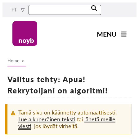
Skip
FI
to
main
content
MENU
Main
Uutiset
navigation
Home
Työmme
Breadcrumb
Projektit
Valitus tehty: Apua!
Tapaukset DPA:ta kohti
Rekrytoijani on algoritmi!
Kaikki tapaukset
Reports & Resources
Tämä sivu on käännetty automaattisesti.
Lue alkuperäinen teksti
tai
lähetä meille
viesti
, jos löydät virheitä.
Exercise your rights!
Tue meitä!