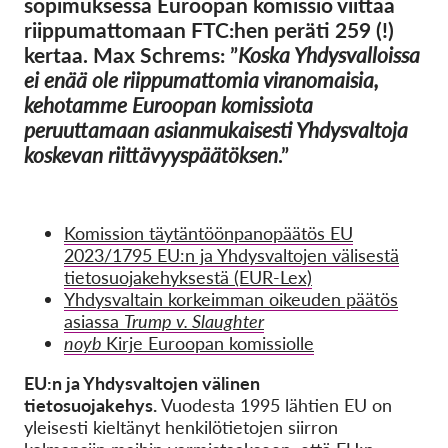
sopimuksessa Euroopan komissio viittaa
OnionShare
riippumattomaan FTC:hen peräti 259 (!)
Media
kertaa. Max Schrems: ”
Koska Yhdysvalloissa
Yhteystiedot
ei enää ole riippumattomia viranomaisia,
kehotamme Euroopan komissiota
peruuttamaan asianmukaisesti Yhdysvaltoja
GDPRhub
koskevan riittävyyspäätöksen
.”
Komission täytäntöönpanopäätös EU
2023/1795 EU:n ja Yhdysvaltojen välisestä
tietosuojakehyksestä (EUR-Lex)
Yhdysvaltain korkeimman oikeuden päätös
asiassa
Trump v. Slaughter
noyb
Kirje Euroopan komissiolle
EU:n ja Yhdysvaltojen välinen
tietosuojakehys.
Vuodesta 1995 lähtien EU on
yleisesti kieltänyt henkilötietojen siirron