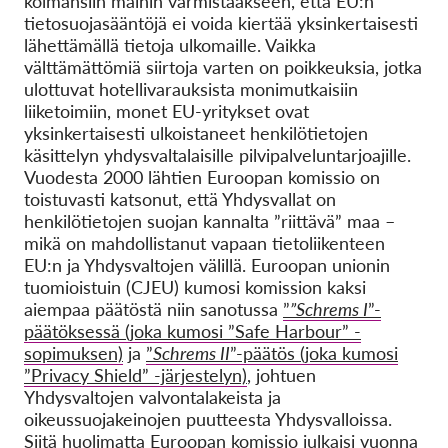
kolmansiin maihin varmistaakseen, että EU:n
tietosuojasääntöjä ei voida kiertää yksinkertaisesti
lähettämällä tietoja ulkomaille. Vaikka
välttämättömiä siirtoja varten on poikkeuksia, jotka
ulottuvat hotellivarauksista monimutkaisiin
liiketoimiin, monet EU-yritykset ovat
yksinkertaisesti ulkoistaneet henkilötietojen
käsittelyn yhdysvaltalaisille pilvipalveluntarjoajille.
Vuodesta 2000 lähtien Euroopan komissio on
toistuvasti katsonut, että Yhdysvallat on
henkilötietojen suojan kannalta ”riittävä” maa –
mikä on mahdollistanut vapaan tietoliikenteen
EU:n ja Yhdysvaltojen välillä. Euroopan unionin
tuomioistuin (CJEU) kumosi komission kaksi
aiempaa päätöstä niin sanotussa
”
”Schrems I
”-
päätöksessä (joka kumosi ”Safe Harbour” -
sopimuksen)
ja
”
Schrems II
”-päätös (joka kumosi
”Privacy Shield” -järjestelyn)
, johtuen
Yhdysvaltojen valvontalakeista ja
oikeussuojakeinojen puutteesta Yhdysvalloissa.
Siitä huolimatta Euroopan komissio julkaisi vuonna