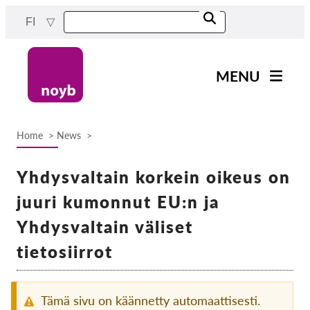
Skip
FI
to
main
content
MENU
Main
Uutiset
navigation
Home
News
Työmme
Breadcrumb
Projektit
Yhdysvaltain korkein oikeus on
Tapaukset DPA:ta kohti
juuri kumonnut EU:n ja
Kaikki tapaukset
Yhdysvaltain väliset
Reports & Resources
tietosiirrot
Exercise your rights!
Tämä sivu on käännetty automaattisesti.
Tue meitä!