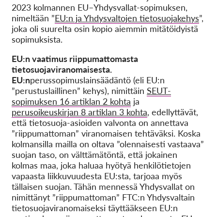
2023 kolmannen EU–Yhdysvallat-sopimuksen,
nimeltään ”
EU:n ja Yhdysvaltojen tietosuojakehys
”,
joka oli suurelta osin kopio aiemmin mitätöidyistä
sopimuksista.
EU:n vaatimus riippumattomasta
tietosuojaviranomaisesta.
EU:n
perussopimuslainsäädäntö (eli EU:n
”perustuslaillinen” kehys), nimittäin
SEUT-
sopimuksen 16 artiklan 2 kohta
ja
perusoikeuskirjan 8 artiklan 3 kohta
, edellyttävät,
että tietosuoja-asioiden valvonta on annettava
”riippumattoman” viranomaisen tehtäväksi. Koska
kolmansilla mailla on oltava ”olennaisesti vastaava”
suojan taso, on välttämätöntä, että jokainen
kolmas maa, joka haluaa hyötyä henkilötietojen
vapaasta liikkuvuudesta EU:sta, tarjoaa myös
tällaisen suojan. Tähän mennessä Yhdysvallat on
nimittänyt ”riippumattoman” FTC:n Yhdysvaltain
tietosuojaviranomaiseksi täyttääkseen EU:n