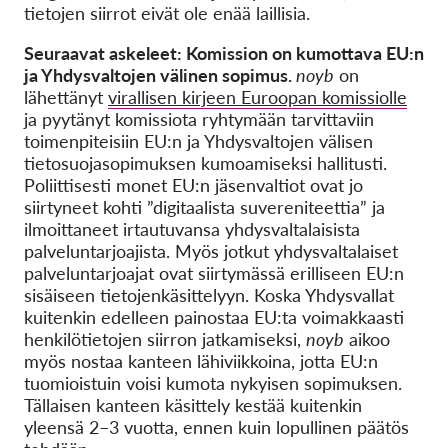
tietojen siirrot eivät ole enää laillisia.
Seuraavat askeleet: Komission on kumottava EU:n
ja Yhdysvaltojen välinen sopimus.
noyb
on
lähettänyt
virallisen kirjeen Euroopan komissiolle
ja pyytänyt komissiota ryhtymään tarvittaviin
toimenpiteisiin EU:n ja Yhdysvaltojen välisen
tietosuojasopimuksen kumoamiseksi hallitusti.
Poliittisesti monet EU:n jäsenvaltiot ovat jo
siirtyneet kohti ”digitaalista suvereniteettia” ja
ilmoittaneet irtautuvansa yhdysvaltalaisista
palveluntarjoajista. Myös jotkut yhdysvaltalaiset
palveluntarjoajat ovat siirtymässä erilliseen EU:n
sisäiseen tietojenkäsittelyyn. Koska Yhdysvallat
kuitenkin edelleen painostaa EU:ta voimakkaasti
henkilötietojen siirron jatkamiseksi,
noyb
aikoo
myös nostaa kanteen lähiviikkoina, jotta EU:n
tuomioistuin voisi kumota nykyisen sopimuksen.
Tällaisen kanteen käsittely kestää kuitenkin
yleensä 2–3 vuotta, ennen kuin lopullinen päätös