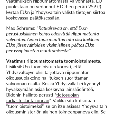
vaatimuksen riippumattomasta valvonnasta. EU
puolestaan on vedonnut FTC:hen peräti 259 (!)
kertaa EU:n ja Yhdysvaltain välistä tietojen siirtoa
koskevassa päätöksessään.
Max Schrems: ”
Ratkaisevaa on, että EU:n
perustuslaillinen kehys edellyttää riippumatonta
valvontaa. Ainoa tapa muuttaa tätä olisi kaikkien
EU:n jäsenvaltioiden yksimielinen päätös EU:n
perussopimusten muuttamisesta
.”
Vaatimus riippumattomasta tuomioistuimesta.
Lisäksi
EU:n tuomioistuin korosti, että
Yhdysvaltojen olisi tarjottava riippumaton
oikeussuojakeino hallituksen suorittaman
valvonnan osalta. Koska Yhdysvallat ei kyennyt
hyväksymään asiaa koskevaa lainsäädäntöä,
Bidenin hallinto perusti ”
tietosuojan
tarkastuslautakunnan
”. Vaikka sitä kutsutaan
”tuomioistuimeksi”, se on itse asiassa Yhdysvaltain
oikeusministeriön alainen toimeenpaneva elin. Se