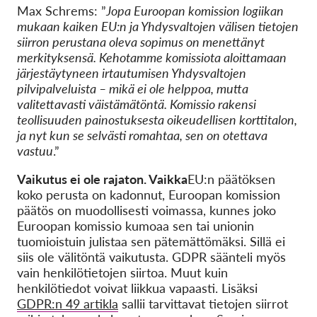
Max Schrems: ”
Jopa Euroopan komission logiikan
mukaan kaiken EU:n ja Yhdysvaltojen välisen tietojen
siirron perustana oleva sopimus on menettänyt
merkityksensä. Kehotamme komissiota aloittamaan
järjestäytyneen irtautumisen Yhdysvaltojen
pilvipalveluista – mikä ei ole helppoa, mutta
valitettavasti väistämätöntä. Komissio rakensi
teollisuuden painostuksesta oikeudellisen korttitalon,
ja nyt kun se selvästi romahtaa, sen on otettava
vastuu
.”
Vaikutus ei ole rajaton. Vaikka
EU:n päätöksen
koko perusta on kadonnut, Euroopan komission
päätös on muodollisesti voimassa, kunnes joko
Euroopan komissio kumoaa sen tai unionin
tuomioistuin julistaa sen pätemättömäksi. Sillä ei
siis ole välitöntä vaikutusta. GDPR säänteli myös
vain henkilötietojen siirtoa. Muut kuin
henkilötiedot voivat liikkua vapaasti. Lisäksi
GDPR:n 49 artikla
sallii tarvittavat tietojen siirrot