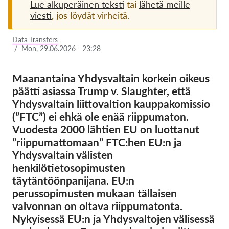
Lue alkuperäinen teksti
tai
lähetä meille
viesti
, jos löydät virheitä.
Jäsenyys
Lahjoitukset
Data Transfers
/
Mon, 29.06.2026 - 23:28
Sponsorointi
Tax deductability
Maanantaina Yhdysvaltain korkein oikeus
päätti asiassa Trump v. Slaughter, että
Jäsenten login
Yhdysvaltain liittovaltion kauppakomissio
(”FTC”) ei ehkä ole enää riippumaton.
Meistä
Vuodesta 2000 lähtien EU on luottanut
”riippumattomaan” FTC:hen EU:n ja
Tiimi
Yhdysvaltain välisten
Vuosikertomukset
henkilötietosopimusten
täytäntöönpanijana. EU:n
Usein kysyttyä
perussopimusten mukaan tällaisen
Rekry
valvonnan on oltava riippumatonta.
Edustajakanne
Nykyisessä EU:n ja Yhdysvaltojen välisessä