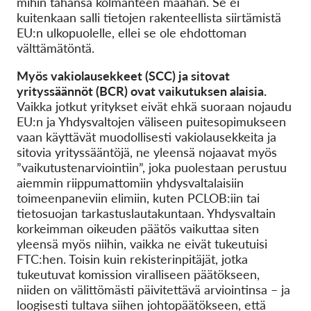
mihin tahansa kolmanteen maahan. Se ei
kuitenkaan salli tietojen rakenteellista siirtämistä
EU:n ulkopuolelle, ellei se ole ehdottoman
välttämätöntä.
Myös vakiolausekkeet (SCC) ja sitovat
yrityssäännöt (BCR) ovat vaikutuksen alaisia.
Vaikka jotkut yritykset eivät ehkä suoraan nojaudu
EU:n ja Yhdysvaltojen väliseen puitesopimukseen
vaan käyttävät muodollisesti vakiolausekkeita ja
sitovia yrityssääntöjä, ne yleensä nojaavat myös
”vaikutustenarviointiin”, joka puolestaan perustuu
aiemmin riippumattomiin yhdysvaltalaisiin
toimeenpaneviin elimiin, kuten PCLOB:iin tai
tietosuojan tarkastuslautakuntaan. Yhdysvaltain
korkeimman oikeuden päätös vaikuttaa siten
yleensä myös niihin, vaikka ne eivät tukeutuisi
FTC:hen. Toisin kuin rekisterinpitäjät, jotka
tukeutuvat komission viralliseen päätökseen,
niiden on välittömästi päivitettävä arviointinsa – ja
loogisesti tultava siihen johtopäätökseen, että