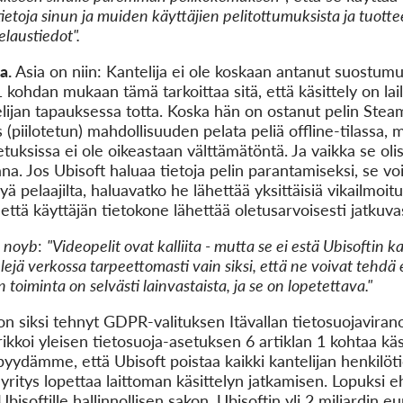
ietoja sinun ja muiden käyttäjien pelitottumuksista ja tuott
elaustiedot".
a.
Asia on niin: Kantelija ei ole koskaan antanut suostumu
 kohdan mukaan tämä tarkoittaa sitä, että käsittely on laill
elijan tapauksessa totta. Koska hän on ostanut pelin Stea
 (piilotetun) mahdollisuuden pelata peliä offline-tilassa, m
tuksissa ei ole oikeastaan välttämätöntä. Ja vaikka se olisik
a. Jos Ubisoft haluaa tietoja pelin parantamiseksi, se voi 
 pelaajilta, haluavatko he lähettää yksittäisiä vikailmoituk
 että käyttäjän tietokone lähettää oletusarvoisesti jatkuvas
s
noyb
:
"Videopelit ovat kalliita - mutta se ei estä Ubisoftin k
lejä verkossa tarpeettomasti vain siksi, että ne voivat teh
toiminta on selvästi lainvastaista, ja se on lopetettava."
n siksi tehnyt GDPR-valituksen Itävallan tietosuojavir
ikkoi yleisen tietosuoja-asetuksen 6 artiklan 1 kohtaa käs
yydämme, että Ubisoft poistaa kaikki kantelijan henkilötie
 yritys lopettaa laittoman käsittelyn jatkamisen. Lopuksi
isoftille hallinnollisen sakon. Ubisoftin
yli 2 miljardin e