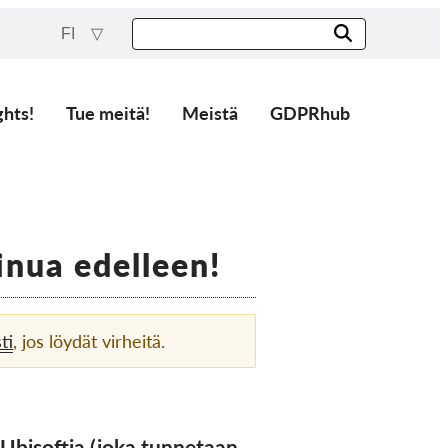
FI
ghts!
Tue meitä!
Meistä
GDPRhub
inua edelleen!
ti
, jos löydät virheitä.
a Ubisoftia (joka tunnetaan