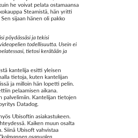
 kuin he voivat pelata ostamaansa
kkokauppa Steamistä, hän yritti
. Sen sijaan hänen oli pakko
si pöydässäsi ja tekisi
videopelien todellisuutta. Usein ei
elatessasi, tietosi kerätään ja
ä kantelija esitti yleisen
lla tietoja, kuten kantelijan
issä ja milloin hän lopetti pelin.
tettiin pelaamisen aikana.
 palvelimiin. Kantelijan tietojen
oyritys Datadog.
 myös Ubisoftin asiakastukeen.
 yhteydessä. Kaiken muun osalta
. Siinä Ubisoft vahvistaa
"kolmannen osapuolen