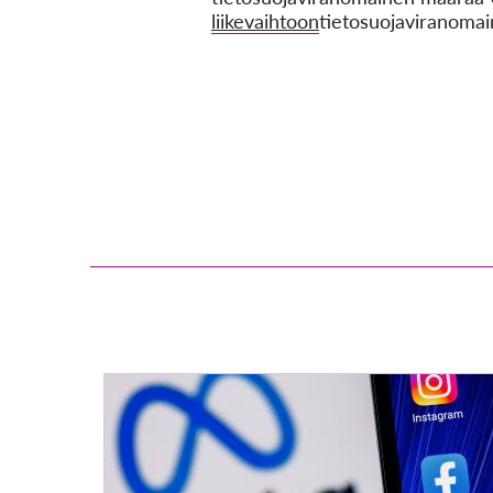
liikevaihtoon
tietosuojaviranomai