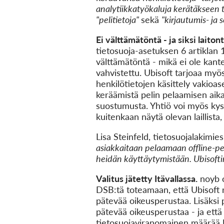
analytiikkatyökaluja kerätäkseen t
"pelitietoja"
sekä
"kirjautumis- ja s
Ei välttämätöntä - ja siksi laitont
tietosuoja-asetuksen 6 artiklan 1
välttämätöntä - mikä ei ole kant
vahvistettu. Ubisoft tarjoaa myös
henkilötietojen käsittely vakioase
keräämistä pelin pelaamisen aikan
suostumusta. Yhtiö voi myös kysyä
kuitenkaan näytä olevan laillista,
Lisa Steinfeld, tietosuojalakimie
asiakkaitaan pelaamaan offline-pe
heidän käyttäytymistään. Ubisoftin 
Valitus jätetty Itävallassa.
noyb o
DSB:tä toteamaan, että Ubisoft r
pätevää oikeusperustaa. Lisäksi p
pätevää oikeusperustaa - ja että
tietosuojaviranomainen määrää Ub