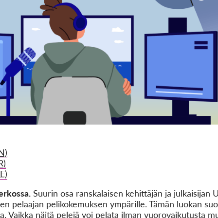
N)
R)
E)
verkossa.
Suurin osa ranskalaisen kehittäjän ja julkaisijan 
den pelaajan pelikokemuksen ympärille. Tämän luokan suos
ia. Vaikka näitä pelejä voi pelata ilman vuorovaikutusta m