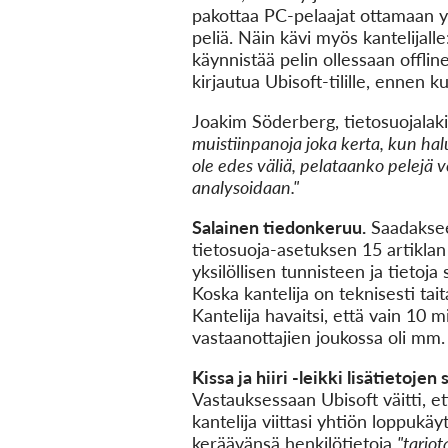
pakottaa PC-pelaajat ottamaan yh
peliä. Näin kävi myös kantelijall
käynnistää pelin ollessaan offlin
kirjautua Ubisoft-tilille, ennen 
Joakim Söderberg, tietosuojalak
muistiinpanoja joka kerta, kun halu
ole edes väliä, pelataanko pelejä v
analysoidaan."
Salainen tiedonkeruu.
Saadakseen
tietosuoja-asetuksen 15 artiklan
yksilöllisen tunnisteen ja tietoja 
Koska kantelija on teknisesti tait
Kantelija havaitsi, että vain 10 
vastaanottajien joukossa oli mm.
Kissa ja hiiri -leikki lisätietojen
Vastauksessaan Ubisoft väitti, e
kantelija viittasi yhtiön loppukä
keräävänsä henkilötietoja
"tarjo