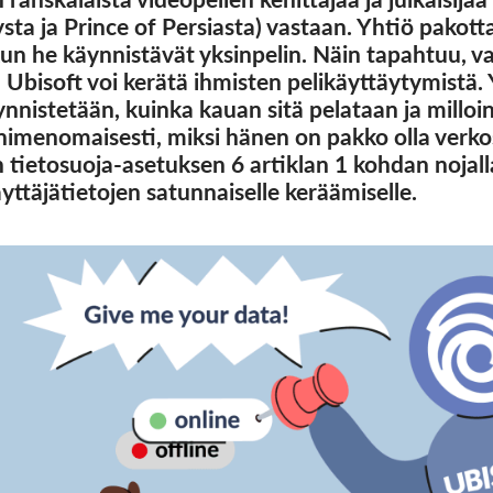
ysta ja Prince of Persiasta) vastaan. Yhtiö pako
un he käynnistävät yksinpelin. Näin tapahtuu, vai
Ubisoft voi kerätä ihmisten pelikäyttäytymistä.
äynnistetään, kuinka kauan sitä pelataan ja milloi
 nimenomaisesti, miksi hänen on pakko olla verkos
n tietosuoja-asetuksen 6 artiklan 1 kohdan nojal
yttäjätietojen satunnaiselle keräämiselle.