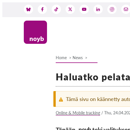
Skip
to
Social
main
content
Media
Home
News
Breadcrumb
Haluatko pelata
Tämä sivu on käännetty aut
Online & Mobile tracking
/
Thu, 24.04.20
Tänään,
noyb
teki valituksen