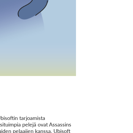
Ubisoftin tarjoamista
ituimpia pelejä ovat Assassins
uiden pelaajien kanssa, Ubisoft