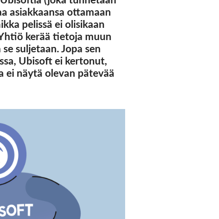
ttaa asiakkaansa ottamaan
kka pelissä ei olisikaan
 Yhtiö kerää tietoja muun
n se suljetaan. Jopa sen
sa, Ubisoft ei kertonut,
la ei näytä olevan pätevää