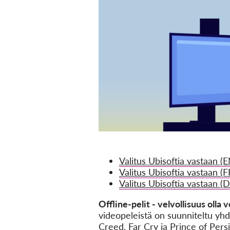
Valitus Ubisoftia vastaan (E
Valitus Ubisoftia vastaan (F
Valitus Ubisoftia vastaan (D
Offline-pelit - velvollisuus olla 
videopeleistä on suunniteltu yh
Creed, Far Cry ja Prince of Pers