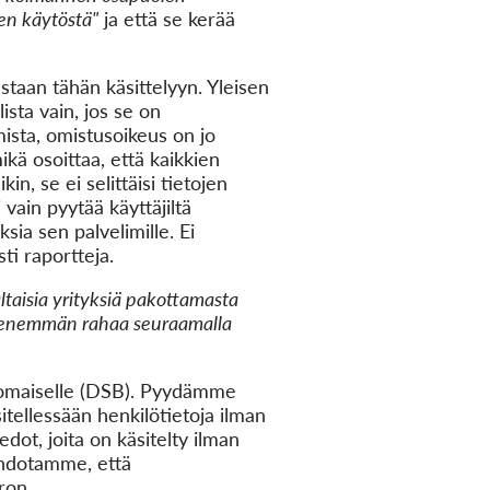
een käytöstä"
ja että se kerää
staan tähän käsittelyyn. Yleisen
ista vain, jos se on
mista, omistusoikeus on jo
ikä osoittaa, että kaikkien
in, se ei selittäisi tietojen
vain pyytää käyttäjiltä
sia sen palvelimille. Ei
ti raportteja.
altaisia yrityksiä pakottamasta
dä enemmän rahaa seuraamalla
anomaiselle (DSB). Pyydämme
itellessään henkilötietoja ilman
dot, joita on käsitelty ilman
 ehdotamme, että
uron