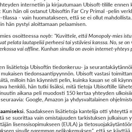
teyden internetiin ja kirjautumaan Ubisoft-tilille ennen
e: Kun hän oli ostanut Ubisoftin Far Cry Primal -pelin ver
e-tilassa - vain huomatakseen, että se ei ollut mahdollista
kuin hän pystyi aloittamaan pelaamisen.
imies osoitteessa
noyb
:
"Kuvittele, että Monopoly-mies istui
at pelata lautapeliä perheesi tai ystäviesi kanssa. No, se on 
erkossa vai offline. Kunhan sinulla on avoin internet-yhteys p
 lisätietoja Ubisoftin tiedonkeruu- ja seurantakäytännöist
 mukaisen tiedonsaantipyynnön. Ubisoft vastasi toimittama
siitä, milloin hän käynnisti pelin, kuinka kauan se oli käynn
ava henkilö, hän tutki lisäksi, mitä tietoja Ubisoftille lähe
minuutin aikana peli muodosti 150 kertaa yhteyden ulkoisiin
 seuraavia: Google, Amazon ja yhdysvaltalainen ohjelmist
 saamiseksi.
Saadakseen lisätietoja kantelija otti yhteyttä
ttä se suorittaa vain omistajuuden tarkistuksen julkaisun
yttäjän lisenssisopimukseen (EULA) ja tietosuojakäytäntöön
takseen sinulle paremman pelikokemuksen"
, että se käyttää