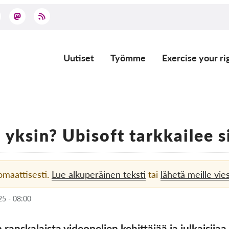
Uutiset
Työmme
Exercise your ri
Main
navigation
 yksin? Ubisoft tarkkailee s
omaattisesti.
Lue alkuperäinen teksti
tai
lähetä meille vies
25 - 08:00
 ranskalaista videopelien kehittäjää ja julkaisija