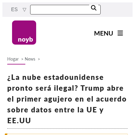
Skip
ES
to
main
content
MENU
Main
Noticias
navigation
Hogar
News
Nuestro trabajo
Breadcrumb
Proyectos
¿La nube estadounidense
Casos por APD
pronto será ilegal? Trump abre
Todos los casos
el primer agujero en el acuerdo
Reports & Resources
sobre datos entre la UE y
EE.UU
Exercise your rights!
¡Apoyanos!