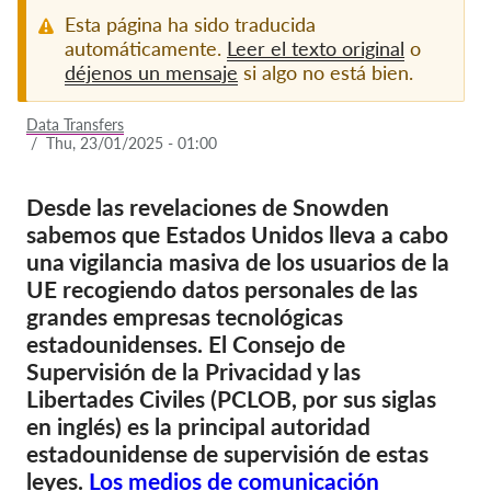
Esta página ha sido traducida
Afiliación
automáticamente.
Leer el texto original
o
déjenos un mensaje
si algo no está bien.
Donaciones
Patrocinio
Data Transfers
/
Thu, 23/01/2025 - 01:00
Tax deductability
Inciar sesión de miembro
Desde las revelaciones de Snowden
sabemos que Estados Unidos lleva a cabo
una vigilancia masiva de los usuarios de la
Sobre nosotros
UE recogiendo datos personales de las
Equipo
grandes empresas tecnológicas
estadounidenses. El Consejo de
Informes anuales
Supervisión de la Privacidad y las
Preguntas frecuentes
Libertades Civiles (PCLOB, por sus siglas
Empleos
en inglés) es la principal autoridad
estadounidense de supervisión de estas
Recursos colectivos
leyes.
Los medios de comunicación