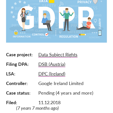
Mitgliedschaft
Spenden
Sponsoring
Spendenabsetzbarkeit
Member Login
Case project
Data Subject Rights
Über uns
Filing DPA
DSB (Austria)
Team
LSA
DPC (Ireland)
Jahresberichte
Controller
Google Ireland Limited
FAQs
Case status
Pending (4 years and more)
Jobs
Filed:
11.12.2018
Verbandsklagen
(7 years 7 months ago)