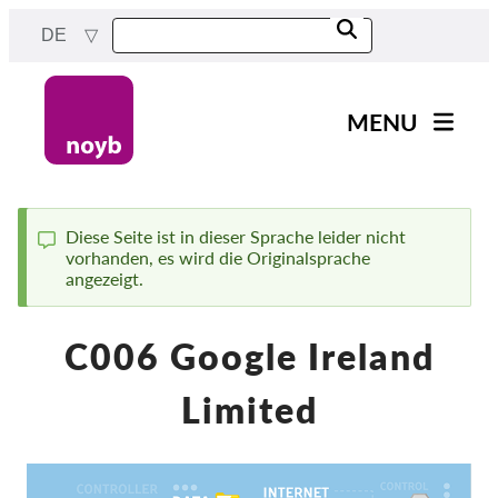
Skip
DE
to
main
content
MENU
Main
News
navigation
Unsere Arbeit
Diese Seite ist in dieser Sprache leider nicht
vorhanden, es wird die Originalsprache
Status
Fälle nach Projekten
angezeigt.
message
Fälle nach Behörden
C006 Google Ireland
Fälle nach Unternehmen
Berichte & Ressourcen
Limited
Exercise your rights!
Jetzt Unterstützen!