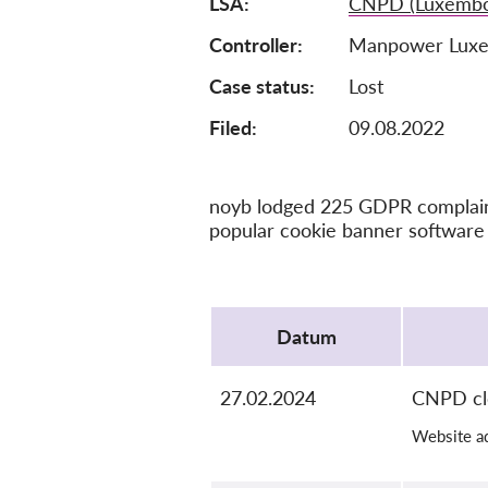
LSA
CNPD (Luxembo
Controller
Manpower Lux
Case status
Lost
Filed:
09.08.2022
noyb lodged 225 GDPR complaints
popular cookie banner software 
Protocol
Datum
27.02.2024
CNPD cl
Website ad