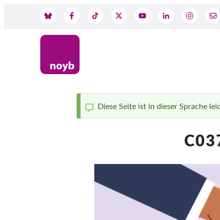
Skip
to
Social
main
content
Media
Diese Seite ist in dieser Sprache le
Status
C03
message