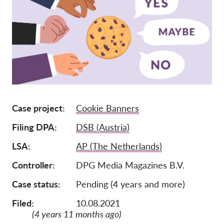
Mitgliedschaft
Spenden
Sponsoring
Spendenabsetzbarkeit
Member Login
Case project
Cookie Banners
Über uns
Filing DPA
DSB (Austria)
Team
LSA
AP (The Netherlands)
Jahresberichte
Controller
DPG Media Magazines B.V.
FAQs
Case status
Pending (4 years and more)
Jobs
Filed:
10.08.2021
Verbandsklagen
(4 years 11 months ago)