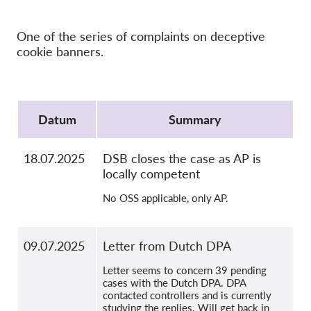
OnionShare
Medien
One of the series of complaints on deceptive
Kontakt
cookie banners.
GDPRhub
Protocol
Datum
Summary
18.07.2025
DSB closes the case as AP is
locally competent
No OSS applicable, only AP.
09.07.2025
Letter from Dutch DPA
Letter seems to concern 39 pending
cases with the Dutch DPA. DPA
contacted controllers and is currently
studying the replies. Will get back in