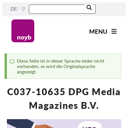
Skip
DE
to
main
content
MENU
Main
News
navigation
Unsere Arbeit
Diese Seite ist in dieser Sprache leider nicht
vorhanden, es wird die Originalsprache
Status
Fälle nach Projekten
angezeigt.
message
Fälle nach Behörden
C037-10635 DPG Media
Fälle nach Unternehmen
Berichte & Ressourcen
Magazines B.V.
Exercise your rights!
Jetzt Unterstützen!