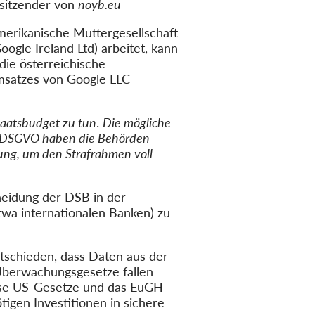
sitzender von
noyb.eu
erikanische Muttergesellschaft
ogle Ireland Ltd) arbeitet, kann
die österreichische
Umsatzes von Google LLC
Staatsbudget zu tun
.
Die mögliche
der DSGVO haben die Behörden
gung, um den Strafrahmen voll
cheidung der DSB in der
wa internationalen Banken) zu
ntschieden, dass Daten aus der
Überwachungsgesetze fallen
diese US-Gesetze und das EuGH-
tigen Investitionen in sichere