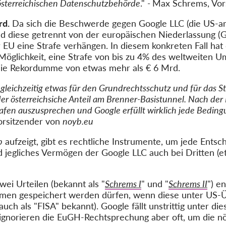
 österreichischen Datenschutzbehörde
."
-
Max Schrems, Vor
rd.
Da sich die Beschwerde gegen Google LLC (die US-am
d diese getrennt von der europäischen Niederlassung (Go
EU eine Strafe verhängen. In diesem konkreten Fall hat 
öglichkeit, eine Strafe von bis zu 4% des weltweiten 
ie Rekordumme von etwas mehr als € 6 Mrd.
, gleichzeitig etwas für den Grundrechtsschutz und für das 
s der österreichsiche Anteil am Brenner-Basistunnel. Nach 
rafen auszusprechen und Google erfüllt wirklich jede Bedin
rsitzender von
noyb.eu
b
aufzeigt, gibt es rechtliche Instrumente, um jede Ents
jegliches Vermögen der Google LLC auch bei Dritten (et
ei Urteilen (bekannt als "
Schrems I
" und "
Schrems II
") e
men gespeichert werden dürfen, wenn diese unter US-
uch als "FISA" bekannt). Google fällt unstrittig unter 
e ignorieren die EuGH-Rechtsprechung aber oft, um die nö