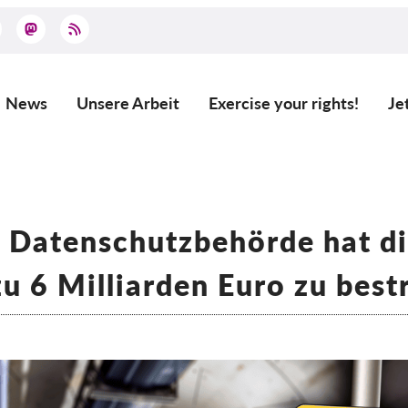
News
Unsere Arbeit
Exercise your rights!
Je
Main
navigation
 Datenschutzbehörde hat di
zu 6 Milliarden Euro zu best