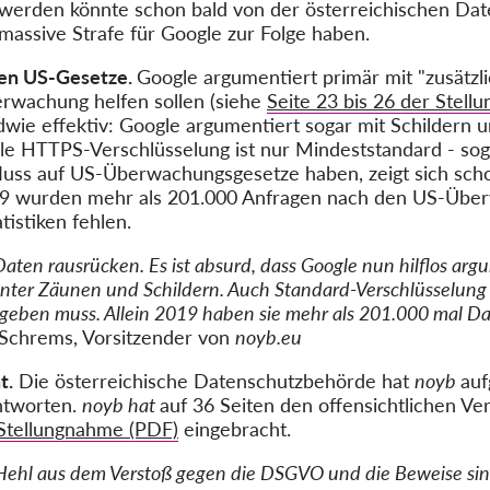
chwerden könnte schon bald von der österreichischen D
assive Strafe für Google zur Folge haben.
gen US-Gesetze.
Google argumentiert primär mit "zusätzl
wachung helfen sollen (siehe
Seite 23 bis 26 der Stel
wie effektiv: Google argumentiert sogar mit Schildern
e HTTPS-Verschlüsselung ist nur Mindeststandard - sog
luss auf US-Überwachungsgesetze haben, zeigt sich sch
2019 wurden mehr als 201.000 Anfragen nach den US-Übe
istiken fehlen.
aten rausrücken. Es ist absurd, dass Google nun hilflos arg
inter Zäunen und Schildern. Auch Standard-Verschlüsselung h
geben muss. Allein 2019 haben sie mehr als 201.000 mal D
Schrems, Vorsitzender von
noyb.eu
t.
Die österreichische Datenschutzbehörde hat
noyb
auf
ntworten.
noyb hat
auf 36 Seiten den offensichtlichen 
Stellungnahme (PDF)
eingebracht.
 Hehl aus dem Verstoß gegen die DSGVO und die Beweise si