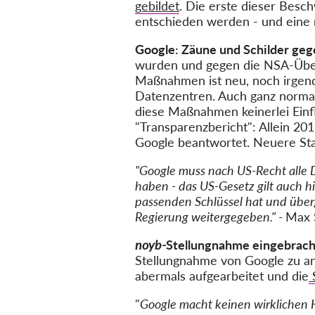
gebildet
. Die erste dieser Bes
entschieden werden - und eine m
Google: Zäune und Schilder ge
wurden und gegen die NSA-Über
Maßnahmen ist neu, noch irgend
Datenzentren. Auch ganz normal
diese Maßnahmen keinerlei Einf
"Transparenzbericht": Allein 
Google beantwortet. Neuere Stat
"Google muss nach US-Recht alle D
haben - das US-Gesetz gilt auch h
passenden Schlüssel hat und über
Regierung weitergegeben." -
Max 
noyb-
Stellungnahme eingebrach
Stellungnahme von Google zu a
abermals aufgearbeitet und die
"
Google macht keinen wirklichen