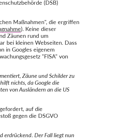
atenschutzbehörde (DSB)
ichen Maßnahmen", die ergriffen
lungnahme
). Keine dieser
 und Zäunen rund um
ar bei kleinen Webseiten. Dass
on in Googles eigenem
rwachungsgesetz "FISA" von
umentiert, Zäune und Schilder zu
ilft nichts, da Google die
aten von Ausländern an die US
gefordert, auf die
Verstoß gegen die DSGVO
nd erdrückend
.
Der Fall liegt nun