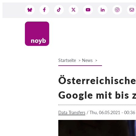
Skip
to
Social
main
content
Media
Startseite
News
Breadcrumb
Österreichische
Google mit bis 
Data Transfers
/
Thu, 06.05.2021 - 00:36