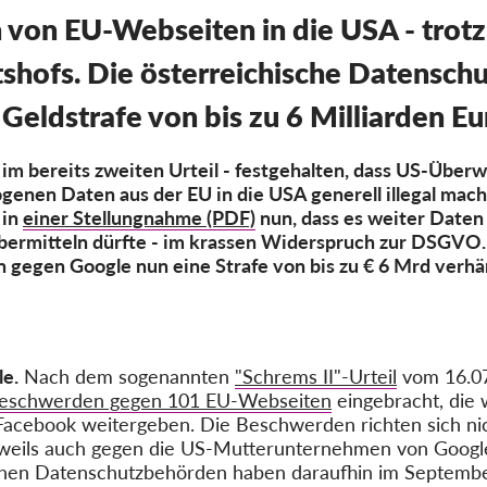
von EU-Webseiten in die USA - trotz 
tshofs. Die österreichische Datensc
Geldstrafe von bis zu 6 Milliarden Eu
im bereits zweiten Urteil - festgehalten, dass US-Über
enen Daten aus der EU in die USA generell illegal mache
 in
einer Stellungnahme (PDF)
nun, dass es weiter Daten
ermitteln dürfte - im krassen Widerspruch zur DSGVO. 
gegen Google nun eine Strafe von bis zu € 6 Mrd verhä
e.
Nach dem sogenannten
"Schrems II"-Urteil
vom 16.07
eschwerden gegen 101 EU-Webseiten
eingebracht, die 
acebook weitergeben. Die Beschwerden richten sich nic
eweils auch gegen die US-Mutterunternehmen von Googl
chen Datenschutzbehörden haben daraufhin im Septemb