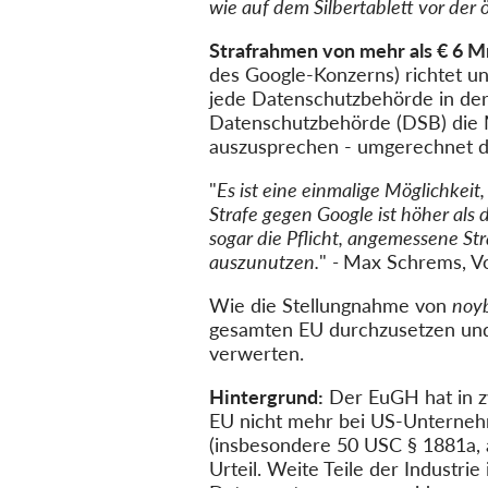
wie auf dem Silbertablett vor der
Strafrahmen von mehr als € 6 M
des Google-Konzerns) richtet un
jede Datenschutzbehörde in der 
Datenschutzbehörde (DSB) die M
auszusprechen - umgerechnet d
"
Es ist eine einmalige Möglichkeit
Strafe gegen Google ist höher al
sogar die Pflicht, angemessene St
auszunutzen.
"
-
Max Schrems, Vo
Wie die Stellungnahme von
noy
gesamten EU durchzusetzen und 
verwerten.
Hintergrund:
Der EuGH hat in zw
EU nicht mehr bei US-Unterneh
(insbesondere 50 USC § 1881a, a
Urteil. Weite Teile der Industri