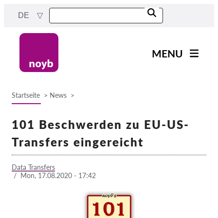
Skip
DE
to
main
content
MENU
Main
News
navigation
Startseite
News
Unsere Arbeit
Breadcrumb
Fälle nach Projekten
101 Beschwerden zu EU-US-
Fälle nach Behörden
Transfers eingereicht
Fälle nach Unternehmen
Data Transfers
Berichte & Ressourcen
/
Mon, 17.08.2020 - 17:42
Exercise your rights!
Jetzt Unterstützen!