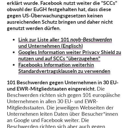
OnionShare
erklärt wurde. Facebook nutzt weiter die "SCCs"
obwohl der EuGH festgehalten hat, dass diese
Medien
gegen US-Überwachungsgesetzen keinen
Kontakt
ausreichenden Schutz bringen und daher nicht
genutzt werden dürfen.
GDPRhub
Link zur Liste aller 101
noyb-Beschwerden
und Unternehmen (Englisch)
Googles Information weiter Privacy Shield zu
nutzen und auf SCCs "überzugehen"
Facebooks Information weiterhin
Standardvertragsklauseln zu verwenden
101 Beschwerden gegen Unternehmen in 30 EU-
und EWR-Mitgliedstaaten eingereicht.
Die
Beschwerden richten sich gegen 101 europäische
Unternehmen in allen 30 EU- und EWR-
Mitgliedsstaaten. Die jeweiligen Webseiten der
Unternehmen leiten Daten über Besucher*innen
an Google und Facebook weiter. Die
Beschwerden richten sich aber auch gegen