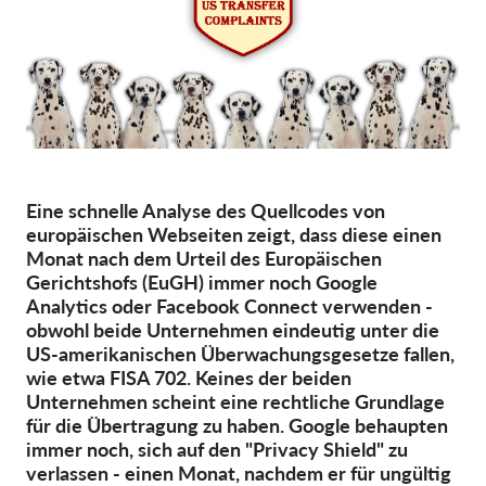
Mitgliedschaft
Spenden
Sponsoring
Spendenabsetzbarkeit
Member Login
Eine schnelle Analyse des Quellcodes von
europäischen Webseiten zeigt, dass diese einen
Über uns
Monat nach dem Urteil des Europäischen
Gerichtshofs (EuGH) immer noch Google
Analytics oder Facebook Connect verwenden -
Team
obwohl beide Unternehmen eindeutig unter die
Jahresberichte
US-amerikanischen Überwachungsgesetze fallen,
wie etwa FISA 702. Keines der beiden
FAQs
Unternehmen scheint eine rechtliche Grundlage
Jobs
für die Übertragung zu haben. Google behaupten
immer noch, sich auf den "Privacy Shield" zu
Verbandsklagen
verlassen - einen Monat, nachdem er für ungültig