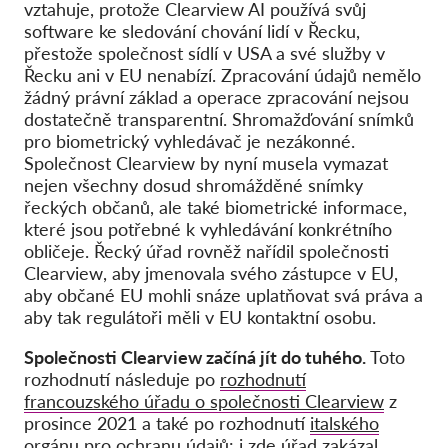
vztahuje, protože Clearview AI používá svůj
software ke sledování chování lidí v Řecku,
přestože společnost sídlí v USA a své služby v
Řecku ani v EU nenabízí. Zpracování údajů nemělo
žádný právní základ a operace zpracování nejsou
dostatečně transparentní. Shromažďování snímků
pro biometrický vyhledávač je nezákonné.
Společnost Clearview by nyní musela vymazat
nejen všechny dosud shromážděné snímky
řeckých občanů, ale také biometrické informace,
které jsou potřebné k vyhledávání konkrétního
obličeje. Řecký úřad rovněž nařídil společnosti
Clearview, aby jmenovala svého zástupce v EU,
aby občané EU mohli snáze uplatňovat svá práva a
aby tak regulátoři měli v EU kontaktní osobu.
Společnosti Clearview začíná jít do tuhého.
Toto
rozhodnutí následuje po
rozhodnutí
francouzského úřadu o společnosti Clearview
z
prosince 2021 a také po rozhodnutí
italského
orgánu pro ochranu údajů
: i zde úřad zakázal