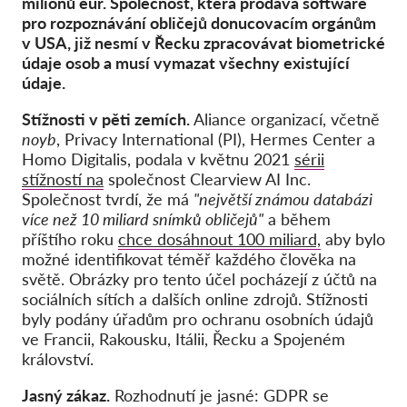
milionů eur. Společnost, která prodává software
Hromadná žaloba
pro rozpoznávání obličejů donucovacím orgánům
OnionShare
v USA, již nesmí v Řecku zpracovávat biometrické
údaje osob a musí vymazat všechny existující
Média
údaje.
Kontakt
Stížnosti v pěti zemích.
Aliance organizací, včetně
noyb
, Privacy International (PI), Hermes Center a
GDPRhub
Homo Digitalis, podala v květnu 2021
sérii
stížností na
společnost Clearview AI Inc.
Společnost tvrdí, že má
"největší známou databázi
více než 10 miliard snímků obličejů"
a během
příštího roku
chce dosáhnout 100 miliard,
aby bylo
možné identifikovat téměř každého člověka na
světě. Obrázky pro tento účel pocházejí z účtů na
sociálních sítích a dalších online zdrojů. Stížnosti
byly podány úřadům pro ochranu osobních údajů
ve Francii, Rakousku, Itálii, Řecku a Spojeném
království.
Jasný zákaz.
Rozhodnutí je jasné: GDPR se