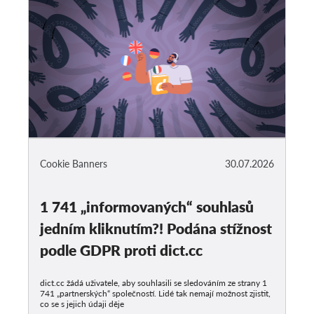
Cookie Banners
30.07.2026
1 741 „informovaných“ souhlasů
jedním kliknutím?! Podána stížnost
podle GDPR proti dict.cc
dict.cc žádá uživatele, aby souhlasili se sledováním ze strany 1
741 „partnerských“ společností. Lidé tak nemají možnost zjistit,
co se s jejich údaji děje