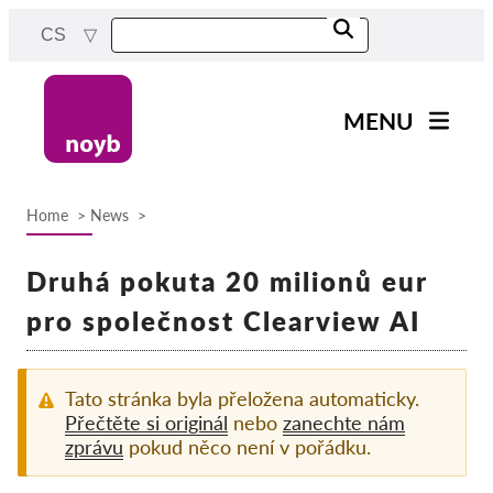
Skip
CS
to
main
content
MENU
Main
Novinky
navigation
Home
News
Naše práce
Breadcrumb
Projekty
Druhá pokuta 20 milionů eur
Rozhodnutí dozorových
pro společnost Clearview AI
orgánů
Rozhodnutí pro jednotlivé
společnosti
Tato stránka byla přeložena automaticky.
Přečtěte si originál
nebo
zanechte nám
Reports & Resources
zprávu
pokud něco není v pořádku.
Exercise your rights!