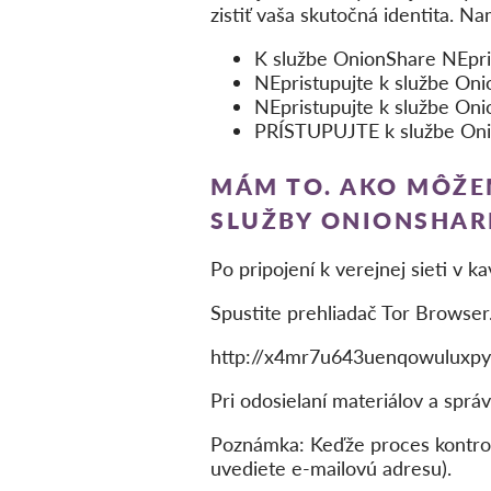
zistiť vaša skutočná identita. Na
K službe OnionShare NEpris
NEpristupujte k službe On
NEpristupujte k službe Oni
PRÍSTUPUJTE k službe OnionSh
MÁM TO. AKO MÔŽE
SLUŽBY ONIONSHAR
Po pripojení k verejnej sieti v ka
Spustite prehliadač Tor Browse
http://x4mr7u643uenqowuluxpyx
Pri odosielaní materiálov a sprá
Poznámka: Keďže proces kontrol
uvediete e-mailovú adresu).