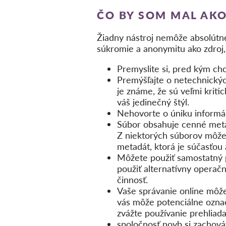
ČO BY SOM MAL AKO
Žiadny nástroj nemôže absolútne
súkromie a anonymitu ako zdroj,
Premyslite si, pred kým chc
Premýšľajte o netechnickýc
je známe, že sú veľmi krit
váš jedinečný štýl.
Nehovorte o úniku informác
Súbor obsahuje cenné metadá
Z niektorých súborov môže
metadát, ktorá je súčasťou a
Môžete použiť samostatný p
použiť alternatívny operačn
činnosť.
Vaše správanie online môže
vás môže potenciálne označi
zvážte používanie prehliad
spoločnosť noyb si zachová