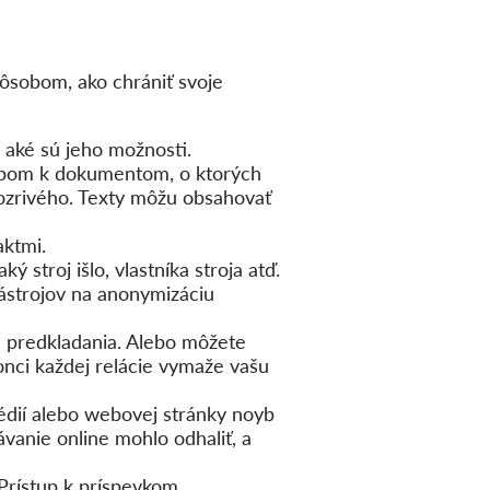
ôsobom, ako chrániť svoje
a aké sú jeho možnosti.
stupom k dokumentom, o ktorých
dozrivého. Texty môžu obsahovať
aktmi.
 stroj išlo, vlastníka stroja atď.
ástrojov na anonymizáciu
u predkladania. Alebo môžete
konci každej relácie vymaže vašu
édií alebo webovej stránky noyb
ávanie online mohlo odhaliť, a
Prístup k príspevkom