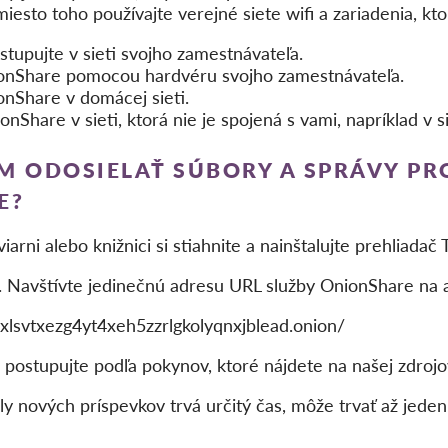
miesto toho používajte verejné siete wifi a zariadenia, k
tupujte v sieti svojho zamestnávateľa.
ionShare pomocou hardvéru svojho zamestnávateľa.
onShare v domácej sieti.
are v sieti, ktorá nie je spojená s vami, napríklad v siet
M ODOSIELAŤ SÚBORY A SPRÁVY P
E?
viarni alebo knižnici si stiahnite a nainštalujte prehliadač T
r. Navštívte jedinečnú adresu URL služby OnionShare na
lsvtxezg4yt4xeh5zzrlgkolyqnxjblead.onion/
v postupujte podľa pokynov, ktoré nájdete na našej zdrojo
y nových príspevkov trvá určitý čas, môže trvať až jede