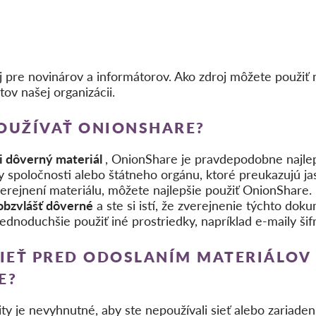
pre novinárov a informátorov. Ako zdroj môžete použiť 
v našej organizácii.
POUŽÍVAŤ ONIONSHARE?
i dôverný materiál
, OnionShare je pravdepodobne najle
y spoločnosti alebo štátneho orgánu, ktoré preukazujú j
verejnení materiálu, môžete najlepšie použiť OnionShare.
 obzvlášť dôverné
a ste si istí, že zverejnenie týchto do
ednoduchšie použiť iné prostriedky, napríklad e-maily šif
DIEŤ PRED ODOSLANÍM MATERIÁLO
E?
 je nevyhnutné, aby ste nepoužívali sieť alebo zariadeni