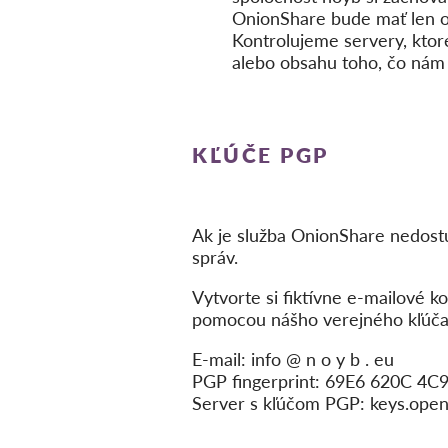
OnionShare bude mať len o
Kontrolujeme servery, ktor
alebo obsahu toho, čo nám 
KĽÚČE PGP
Ak je služba OnionShare nedostu
správ.
Vytvorte si fiktívne e-mailové 
pomocou nášho verejného kľúča
E-mail: info @ n o y b . eu
PGP fingerprint: 69E6 620C 4
Server s kľúčom PGP: keys.ope