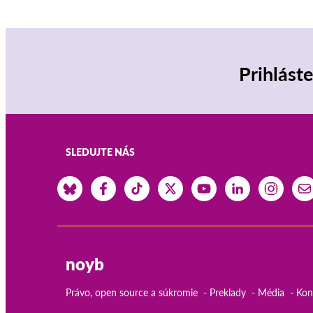
Prihlást
SLEDUJTE NÁS
noyb
Právo, open source a súkromie
Preklady
Média
Kon