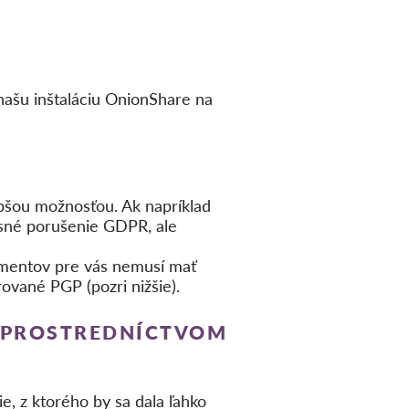
našu inštaláciu OnionShare na
pšou možnosťou. Ak napríklad
asné porušenie GDPR, ale
kumentov pre vás nemusí mať
rované PGP (pozri nižšie).
V PROSTREDNÍCTVOM
e, z ktorého by sa dala ľahko