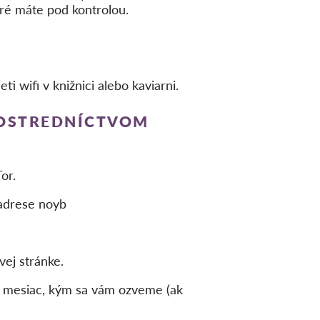
toré máte pod kontrolou.
i wifi v knižnici alebo kaviarni.
ROSTREDNÍCTVOM
or.
 adrese noyb
vej stránke.
n mesiac, kým sa vám ozveme (ak