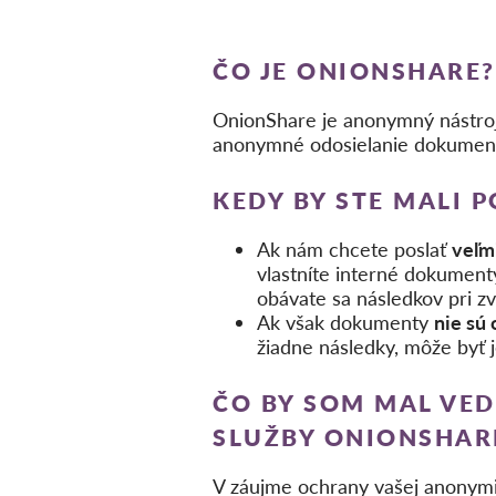
ČO JE ONIONSHARE?
OnionShare je anonymný nástroj 
anonymné odosielanie dokumento
KEDY BY STE MALI 
Ak nám chcete poslať
veľm
vlastníte interné dokument
obávate sa následkov pri z
Ak však dokumenty
nie sú
žiadne následky, môže byť j
ČO BY SOM MAL VE
SLUŽBY ONIONSHAR
V záujme ochrany vašej anonymity