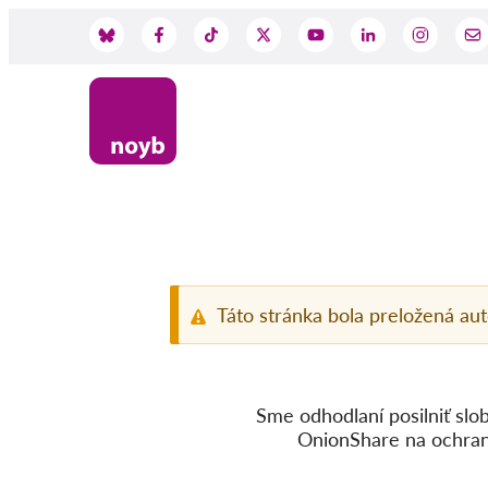
Skip
to
Social
main
content
Media
Táto stránka bola preložená au
Sme odhodlaní posilniť slo
OnionShare na ochranu