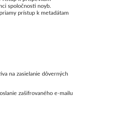
ci spoločnosti noyb.
á priamy prístup k metadátam
íva na zasielanie dôverných
doslanie zašifrovaného e-mailu