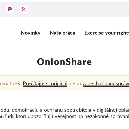
Novinky
Naša práca
Exercise your right
Main
navigation
OnionShare
tomaticky.
Prečítajte si originál
alebo
zanechať nám správ
bodu, demokraciu a ochranu spotrebiteľa v digitálnej obla
 ľudí, ktorí upozorňujú verejnosť na nezákonné správanie 