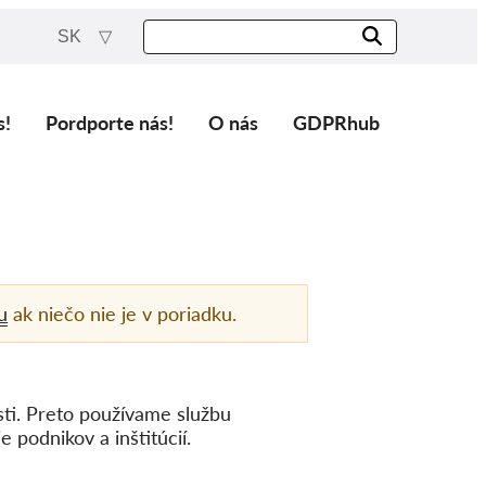
SK
s!
Pordporte nás!
O nás
GDPRhub
u
ak niečo nie je v poriadku.
sti. Preto používame službu
podnikov a inštitúcií.