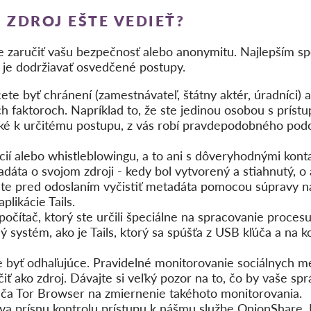
 ZDROJ EŠTE VEDIEŤ?
 zaručiť vašu bezpečnosť alebo anonymitu. Najlepším sp
 je dodržiavať osvedčené postupy.
ete byť chránení (zamestnávateľ, štátny aktér, úradníci) 
h faktoroch. Napríklad to, že ste jedinou osobou s prí
ické k určitému postupu, z vás robí pravdepodobného po
ií alebo whistleblowingu, a to ani s dôveryhodnými kont
ta o svojom zdroji - kedy bol vytvorený a stiahnutý, o aký
te pred odoslaním vyčistiť metadáta pomocou súpravy n
plikácie Tails.
očítač, ktorý ste určili špeciálne na spracovanie proces
ý systém, ako je Tails, ktorý sa spúšťa z USB kľúča a na 
 byť odhaľujúce. Pravidelné monitorovanie sociálnych m
ť ako zdroj. Dávajte si veľký pozor na to, čo by vaše spr
ača Tor Browser na zmiernenie takéhoto monitorovania.
va prísnu kontrolu prístupu k nášmu službe OnionShare. 