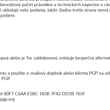
bmedzený počet právnikov a technických expertov v rám
é ukladajú vaše podania, takže žiadna tretia strana nem
pošlete.
pná alebo je Tor zablokovaný, existuje bezpečná alternat
konto a použite e-mailový doplnok alebo klienta PGP na o
 PGP.
C96 80F7 C6AA E5BC 183B 7F42 DD1B 765F
npgp.org