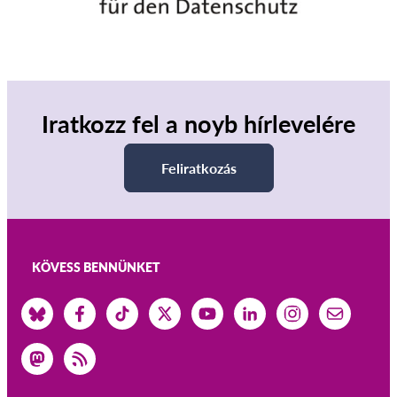
SecureDrop
Média
Kapcsolat
GDPRhub
Iratkozz fel a noyb hírlevelére
Feliratkozás
KÖVESS BENNÜNKET