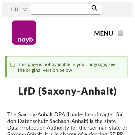
Skip
HU
to
main
content
MENU
Main
Hírek
navigation
A Munkánk
This page is not available in your language, see
the original version below.
Status
Projektek
message
Ügyek Hatóságonként
LfD (Saxony-Anhalt)
Ügyek Tásaságonként
Reports & Resources
The Saxony-Anhalt DPA (Landesbeauftragter für
den Datenschutz Sachsen-Anhalt) is the state
Exercise your rights!
Data Protection Authority for the German state of
Támogass bennnünket!
Saxony-Anhalt. It is in charge of enforcing GDPR