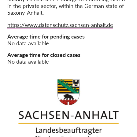
in the private sector, within the German state of
Saxony-Anhalt.
Tagság
Adományok
Website
https://www.datenschutz.sachsen-anhalt.de
Szponzoráció
Average time for pending cases
No data available
Tax deductability
Tagi Belépés
Average time for closed cases
No data available
Rólunk
Csapat
Éves Jelentések
GYK
Munkalehetőségek
Collective Redress