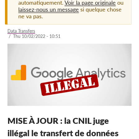
automatiquement.
Voir la page originale
ou
laissez-nous un message
si quelque chose
Adhésion
ne va pas.
Dons
Data Transfers
Parrainage
/
Thu 10/02/2022 - 10:51
Tax deductability
Connexion des membres
À propos de nous
Équipe
Rapports annuels
FAQs
MISE À JOUR : la CNIL juge
Offres d‘emploi
Recours collectif
illégal le transfert de données