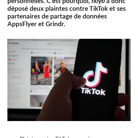
personnelles. C'est pourquoi,
noyb
a donc
OnionShare
déposé deux plaintes contre TikTok et ses
Médias
partenaires de partage de données
Contactez-nous
AppsFlyer et Grindr.
GDPRhub