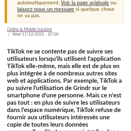
automatiquement.
Voir la page originale
ou
laissez-nous un message
si quelque chose
Adhésion
ne va pas.
Dons
Online & Mobile tracking
Parrainage
/
Wed 17/12/2025 - 07:00
Tax deductability
TikTok ne se contente pas de suivre ses
Connexion des membres
utilisateurs lorsqu'ils utilisent l'application
TikTok elle-même, mais elle est de plus en
À propos de nous
plus intégrée à de nombreux autres sites
web et applications. Par exemple, TikTok a
Équipe
pu suivre l'utilisation de Grindr sur le
Rapports annuels
smartphone d'une personne. Mais ce n'est
pas tout : en plus de suivre les utilisateurs
FAQs
dans l'espace numérique, TikTok refuse de
Offres d‘emploi
fournir aux utilisateurs intéressés une
Recours collectif
copie de toutes leurs données