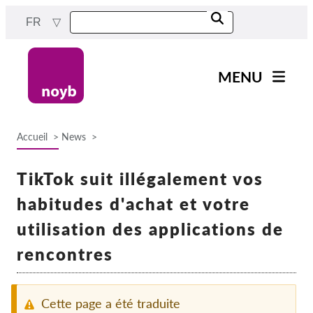
Skip
FR
to
main
content
MENU
Main
Actualités
navigation
Accueil
News
Notre travail
Breadcrumb
Projets
TikTok suit illégalement vos
Cas par DPA
habitudes d'achat et votre
Tous les cas
utilisation des applications de
Reports & Resources
rencontres
Exercise your rights!
Cette page a été traduite
Soutenez-nous !