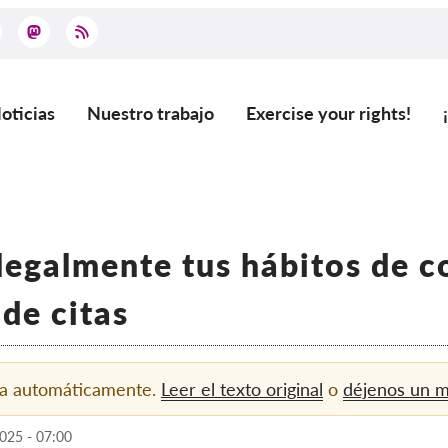
oticias
Nuestro trabajo
Exercise your rights!
ain
vigation
ilegalmente tus hábitos de c
 de citas
ida automáticamente.
Leer el texto original
o
déjenos un 
025 - 07:00