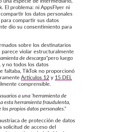
o una especie de intermediario,
k. El problema: ni AppsFlyer ni
a compartir los datos personales
 para compartir sus datos
ante dio su consentimiento para
ormados sobre los destinatarios
k parece violar estructuralmente
ramienta de descarga"
pero luego
 y no todos los datos
e faltaba, TikTok no proporcionó
laramente
Artículos 12
y
15 DEL
cilmente comprensible.
 usuarios a una 'herramienta de
 a esta herramienta fraudulenta,
los propios datos personales."
austriaca de protección de datos
a solicitud de acceso del