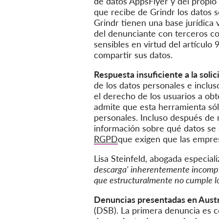
de datos AppsFlyer y del propio
que recibe de Grindr los datos s
Grindr tienen una base jurídica 
del denunciante con terceros co
sensibles en virtud del artícul
compartir sus datos.
Respuesta insuficiente a la solic
de los datos personales e inclu
el derecho de los usuarios a obt
admite que esta herramienta só
personales. Incluso después de 
información sobre qué datos se 
RGPD
que exigen que las empres
Lisa Steinfeld, abogada especia
descarga' inherentemente incomple
que estructuralmente no cumple los
Denuncias presentadas en Austr
(DSB). La primera denuncia es co