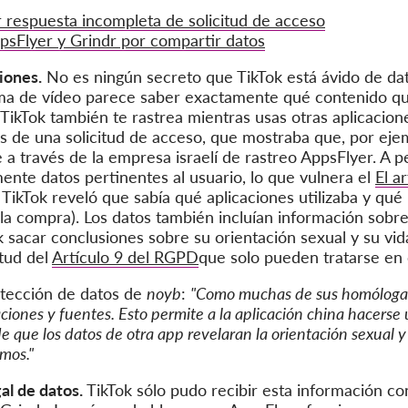
 respuesta incompleta de solicitud de acceso
psFlyer y Grindr por compartir datos
iones.
No es ningún secreto que TikTok está ávido de dat
rma de vídeo parece saber exactamente qué contenido qui
TikTok también te rastrea mientras usas otras aplicacion
vés de una solicitud de acceso, que mostraba que, por eje
 a través de la empresa israelí de rastreo AppsFlyer. A 
lmente datos pertinentes al usuario, lo que vulnera el
El a
TikTok reveló que sabía qué aplicaciones utilizaba y qué 
 la compra). Los datos también incluían información sobre 
k sacar conclusiones sobre su orientación sexual y su vid
tud del
Artículo 9 del RGPD
que solo pueden tratarse en 
otección de datos de
noyb
:
"Como muchas de sus homólogas 
ciones y fuentes. Esto permite a la aplicación china hacerse
de que los datos de otra app revelaran la orientación sexual y
mos."
al de datos.
TikTok sólo pudo recibir esta información con