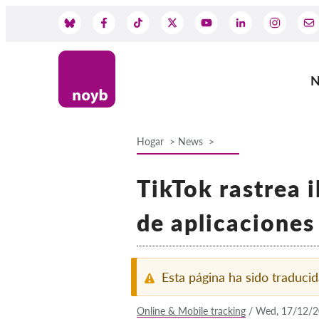
Skip
to
Social
main
content
Media
N
M
na
Hogar
News
Breadcrumb
TikTok rastrea 
de aplicaciones
Esta página ha sido traduc
Online & Mobile tracking
/
Wed, 17/12/2