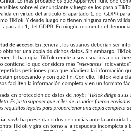
 Grindr. Lo más probable es que AppsFlyer funcione com
ensibles sobre el denunciante y luego se los pasa a TikTo
válida en virtud del artículo 6, apartado 1, del GDPR par
mo TikTok. Y desde luego no tienen ninguna razón válida
o 9, apartado 1, del GDPR. En ningún momento el denunci
itud de acceso.
En general, los usuarios deberían ser inf
so obtener una copia de dichos datos. Sin embargo, TikTo
ener dicha copia. TikTok remite a sus usuarios a una
"her
lo contiene lo que considera más
"relevantes"
relevantes",
repetidas peticiones para que añadiera la información qu
están procesando y con qué fin. Con ello, TikTok viola c
as faciliten la información completa y en un formato fá
lizada en protección de datos de
noyb
:
"TikTok dirige a sus
ta. Es justo suponer que miles de usuarios fueron enviados
 requisitos legales para proporcionar una copia completa de 
ia.
noyb
ha presentado dos denuncias ante la autoridad 
ntra TikTok y gira en torno a la respuesta incompleta a l