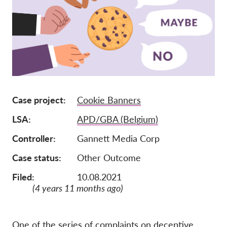
Ιδιότητα μέλους
Δωρεές
Αιγίδα
Tax deductability
Σύνδεση Μέλους
Case project
Cookie Banners
LSA
APD/GBA (Belgium)
Σχετικά με εμάς
Controller
Gannett Media Corp
Ομάδα
Case status
Other Outcome
Ετήσιες αναφορές
Filed:
10.08.2021
Συχνές ερωτήσεις
(4 years 11 months ago)
Θέσεις Εργασίας
Συλλογική έννομη
προστασία
One of the series of complaints on deceptive