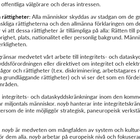
 offentliga välgörare och deras intressen.
 rättigheter:
Alla människor skyddas av stadgan om de gr
liga rättigheterna och den allmänna förklaringen om de
att dessa rättigheter är tillämpliga på alla: Rätten till priv
örighet, plats, nationalitet eller personlig bakgrund. Människ
erkligheten.
ränsar medvetet vårt arbete till integritets- och datask
ddsförordningen eller direktivet om integritet och elekt
gor och rättigheter (t.ex. diskriminering, arbetstagares r
 grundläggande rättigheter) och vi ser det som en fördel o
mråden.
 integritets- och dataskyddskränkningar inom den komme
r miljontals människor.
noyb
hanterar inte integritetskrä
tersom de inte möjliggör strategisk, paneuropeisk verkstä
:
noyb
är medveten om mångfalden av system och kulturer
ör dem alla.
noyb
arbetar på europeisk nivå och fokuserar