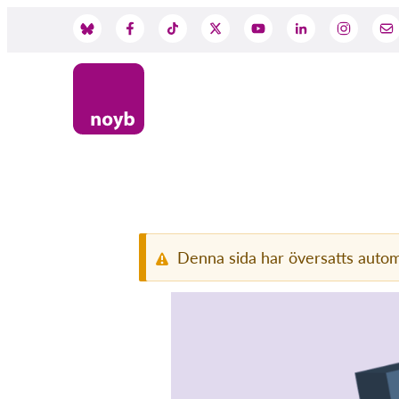
Skip
to
Social
main
content
Media
Denna sida har översatts autom