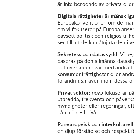
är inte beroende av privata eller
Digitala rättigheter är mänskliga
Europakonventionen om de mänsk
om vi fokuserar på Europa anser vi 
oavsett politisk och religiös tillh
ser till att de kan åtnjuta den i v
Sekretess och dataskydd:
Vi beg
baseras på den allmänna datasky
det överlappningar med andra frå
konsumenträttigheter eller andra
förändringar även inom dessa o
Privat sektor:
noyb
fokuserar på
utbredda, frekventa och påverka
myndigheter eller regeringar, ef
på nationell nivå.
Paneuropeisk och interkulturell
en djup förståelse och respekt f