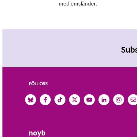
medlemsländer.
Subs
FÖLJ OSS
noyb