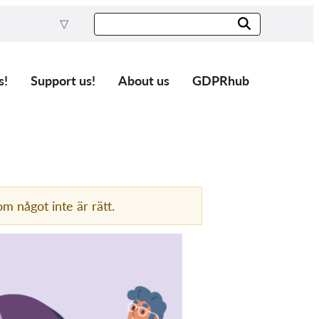
s!
Support us!
About us
GDPRhub
m något inte är rätt.