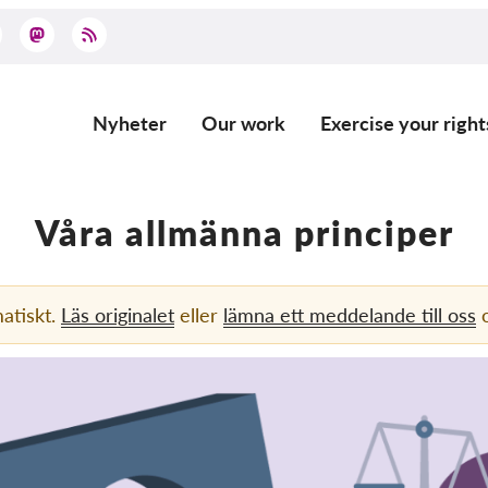
Nyheter
Our work
Exercise your right
Main
navigation
Våra allmänna principer
atiskt.
Läs originalet
eller
lämna ett meddelande till oss
o