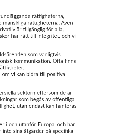
undläggande rättigheterna,
 mänskliga rättigheterna. Även
atliv är tillgänglig för alla,
or har rätt till integritet, och vi
yddsärenden som vanligtvis
ronisk kommunikation. Ofta finns
ättigheter,
m vi kan bidra till positiva
rsiella sektorn eftersom de är
nkningar som begås av offentliga
llighet, utan endast kan hanteras
 i och utanför Europa, och har
 inte sina åtgärder på specifika