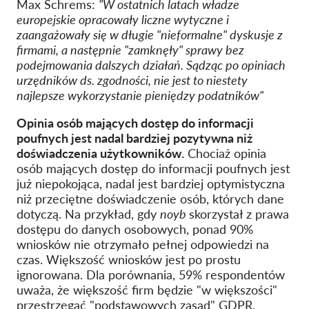
Max Schrems:
"W ostatnich latach władze
europejskie opracowały liczne wytyczne i
zaangażowały się w długie "nieformalne" dyskusje z
firmami, a następnie "zamknęły" sprawy bez
podejmowania dalszych działań. Sądząc po opiniach
urzędników ds. zgodności, nie jest to niestety
najlepsze wykorzystanie pieniędzy podatników"
Opinia osób mających dostęp do informacji
poufnych jest nadal bardziej pozytywna niż
doświadczenia użytkowników.
Chociaż opinia
osób mających dostęp do informacji poufnych jest
już niepokojąca, nadal jest bardziej optymistyczna
niż przeciętne doświadczenie osób, których dane
dotyczą. Na przykład, gdy
noyb
skorzystał z prawa
dostępu do danych osobowych, ponad 90%
wniosków nie otrzymało pełnej odpowiedzi na
czas. Większość wniosków jest po prostu
ignorowana. Dla porównania, 59% respondentów
uważa, że większość firm będzie "w większości"
przestrzegać "podstawowych zasad" GDPR.