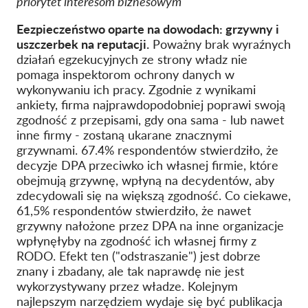
priorytet interesom biznesowym"
E
ezpieczeństwo oparte na dowodach: grzywny i
uszczerbek na reputacji.
Poważny brak wyraźnych
działań egzekucyjnych ze strony władz nie
pomaga inspektorom ochrony danych w
wykonywaniu ich pracy. Zgodnie z wynikami
ankiety, firma najprawdopodobniej poprawi swoją
zgodność z przepisami, gdy ona sama - lub nawet
inne firmy - zostaną ukarane znacznymi
grzywnami. 67.4% respondentów stwierdziło, że
decyzje DPA przeciwko ich własnej firmie, które
obejmują grzywnę, wpłyną na decydentów, aby
zdecydowali się na większą zgodność. Co ciekawe,
61,5% respondentów stwierdziło, że nawet
grzywny nałożone przez DPA na inne organizacje
wpłynęłyby na zgodność ich własnej firmy z
RODO. Efekt ten ("odstraszanie") jest dobrze
znany i zbadany, ale tak naprawdę nie jest
wykorzystywany przez władze. Kolejnym
najlepszym narzędziem wydaje się być publikacja