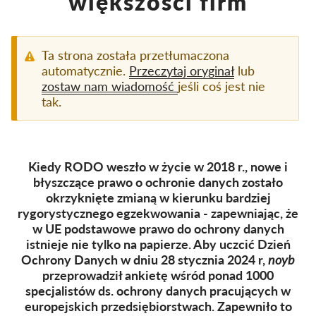
większości firm
Członkostwo
Darowizny
Ta strona została przetłumaczona
automatycznie.
Przeczytaj oryginał
lub
Sponsoring
zostaw nam wiadomość
jeśli coś jest nie
tak.
Tax deductability
Login członka
Kiedy RODO weszło w życie w 2018 r., nowe i
O nas
błyszczące prawo o ochronie danych zostało
okrzyknięte zmianą w kierunku bardziej
Zespół
rygorystycznego egzekwowania - zapewniając, że
Raporty roczne
w UE podstawowe prawo do ochrony danych
istnieje nie tylko na papierze. Aby uczcić Dzień
FAQs
Ochrony Danych w dniu 28 stycznia 2024 r,
noyb
Praca
przeprowadził ankietę wśród ponad 1000
specjalistów ds. ochrony danych pracujących w
Dochodzenie roszczeń
europejskich przedsiębiorstwach. Zapewniło to
zbiorowych