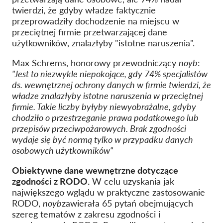
twierdzi, że gdyby władze faktycznie
przeprowadziły dochodzenie na miejscu w
przeciętnej firmie przetwarzającej dane
użytkowników, znalazłyby "istotne naruszenia".
Max Schrems, honorowy przewodniczący
noyb
:
"Jest to niezwykle niepokojące, gdy 74% specjalistów
ds. wewnętrznej ochrony danych w firmie twierdzi, że
władze znalazłyby istotne naruszenia w przeciętnej
firmie. Takie liczby byłyby niewyobrażalne, gdyby
chodziło o przestrzeganie prawa podatkowego lub
przepisów przeciwpożarowych. Brak zgodności
wydaje się być normą tylko w przypadku danych
osobowych użytkowników"
Obiektywne dane wewnętrzne dotyczące
zgodności z RODO.
W celu uzyskania jak
największego wglądu w praktyczne zastosowanie
RODO,
noyb
zawierała 65 pytań obejmujących
szereg tematów z zakresu zgodności i