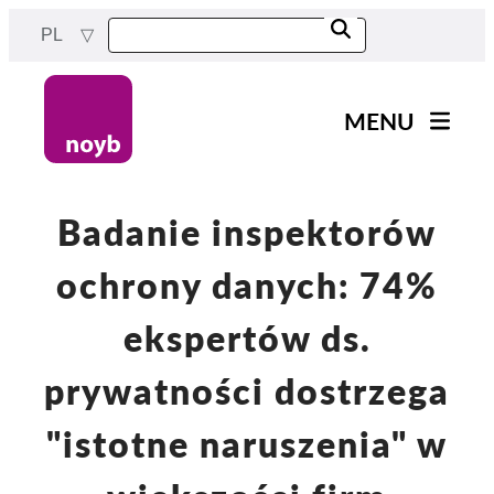
Przejdź
PL
do
treści
MENU
Main
Aktualności
navigation
Nasza praca
Badanie inspektorów
Projekty
ochrony danych: 74%
Sprawy w ramach DPA
ekspertów ds.
Wszystkie przypadki
prywatności dostrzega
Reports & Resources
"istotne naruszenia" w
Exercise your rights!
Wesprzyj nas!