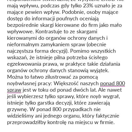
mają wpływu, podczas gdy tylko 23% uznało je za
mające pewien wpływ. Podobnie, osoby mające
dostęp do informacji poufnych oceniają
bezpośrednie skargi kierowane do firm jako mało
wpływowe. Kontrastuje to ze skargami
kierowanymi do organów ochrony danych i
nieformalnym zamykaniem spraw (obecnie
najczęstsza forma decyzji). Pomimo wszystkich
wskazań, że istnieje pilna potrzeba ścisłego
egzekwowania prawa, w praktyce takie działania
organów ochrony danych stanowią wyjątek.
Można to łatwo zilustrować za pomocą
noyb
własnej pracy: Większość naszych
ponad 800
spraw
jest w toku od ponad dwóch lat. Ale nawet
jeśli wybierzesz tylko sprawy, które
noyb
wygrał,
istnieje tylko garstka decyzji, które zawierają
grzywnę. W ponad 800 przypadkach nie
widzieliśmy ani jednego organu, który faktycznie
przeprowadziłby kontrolę na miejscu w firmie.