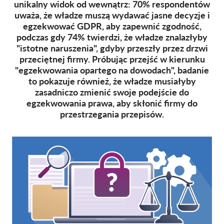
unikalny widok od wewnątrz: 70% respondentów
OnionShare
uważa, że władze muszą wydawać jasne decyzje i
egzekwować GDPR, aby zapewnić zgodność,
Dla mediów
podczas gdy 74% twierdzi, że władze znalazłyby
Kontakt
"istotne naruszenia", gdyby przeszły przez drzwi
przeciętnej firmy. Próbując przejść w kierunku
"egzekwowania opartego na dowodach", badanie
GDPRhub
to pokazuje również, że władze musiałyby
zasadniczo zmienić swoje podejście do
egzekwowania prawa, aby skłonić firmy do
przestrzegania przepisów.