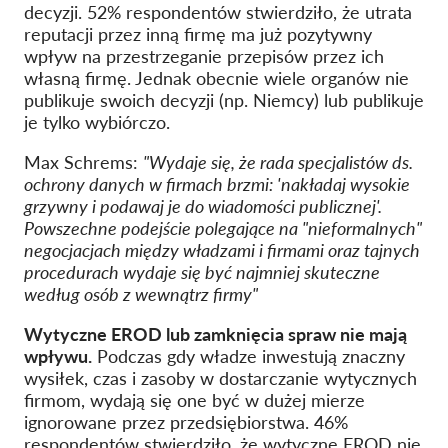
decyzji. 52% respondentów stwierdziło, że utrata
reputacji przez inną firmę ma już pozytywny
wpływ na przestrzeganie przepisów przez ich
własną firmę. Jednak obecnie wiele organów nie
publikuje swoich decyzji (np. Niemcy) lub publikuje
je tylko wybiórczo.
Max Schrems:
"Wydaje się, że rada specjalistów ds.
ochrony danych w firmach brzmi: 'nakładaj wysokie
grzywny i podawaj je do wiadomości publicznej'.
Powszechne podejście polegające na "nieformalnych"
negocjacjach między władzami i firmami oraz tajnych
procedurach wydaje się być najmniej skuteczne
według osób z wewnątrz firmy"
Wytyczne EROD lub zamknięcia spraw nie mają
wpływu.
Podczas gdy władze inwestują znaczny
wysiłek, czas i zasoby w dostarczanie wytycznych
firmom, wydają się one być w dużej mierze
ignorowane przez przedsiębiorstwa. 46%
respondentów stwierdziło, że wytyczne EROD nie