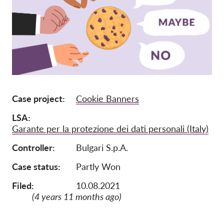
Iscrizione
Donazioni
Sponsorizzazione
Tax deductability
Area riservata
Case project
Cookie Banners
LSA
Su di noi
Garante per la protezione dei dati personali (Italy)
Team
Controller
Bulgari S.p.A.
Rapporti annuali
Case status
Partly Won
FAQs
Filed:
10.08.2021
Lavora con noi
(4 years 11 months ago)
Azioni rappresentative