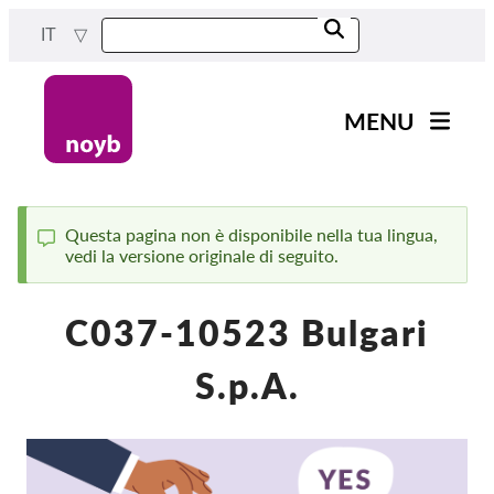
Skip
IT
to
main
content
MENU
Main
Novità
navigation
Il nostro lavoro
Questa pagina non è disponibile nella tua lingua,
vedi la versione originale di seguito.
Status
Progetti
message
Casi per DPA
C037-10523 Bulgari
Tutti i casi
S.p.A.
Reports & Resources
Exercise your rights!
Sostienici!