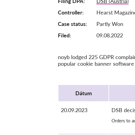
Filing DPA
DSB (Austria)
Controller
Hearst Magazine
Case status
Partly Won
Filed:
09.08.2022
noyb lodged 225 GDPR complaints
popular cookie banner software 
Protocol
Dátum
20.09.2023
DSB deci
Orders to a