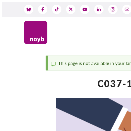
Skip
to
Social
main
content
Media
This page is not available in your l
Status
C037-1
message