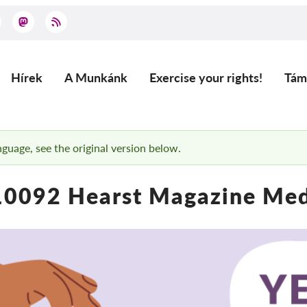
Hírek
A Munkánk
Exercise your rights!
Tám
Main
navigation
anguage, see the original version below.
0092 Hearst Magazine Medi