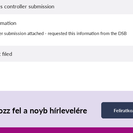
 controller submission
rmation
er submission attached - requested this information from the DSB
 filed
ozz fel a noyb hírlevelére
Feliratko