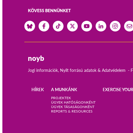
KÖVESS BENNÜNKET
noyb
Jogi információk, Nyílt forrású adatok & Adatvédelem
F
HÍREK
A MUNKÁNK
EXERCISE YOUR
Main
PROJEKTEK
ÜGYEK HATÓSÁGONKÉNT
ÜGYEK TÁSASÁGONKÉNT
navigation
REPORTS & RESOURCES