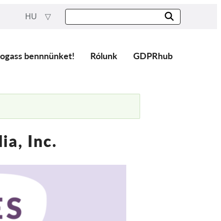
HU
ogass bennnünket!
Rólunk
GDPRhub
a, Inc.