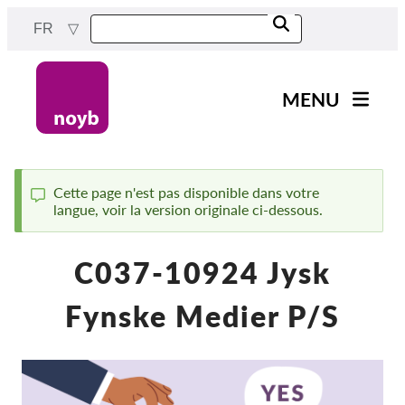
Skip
FR
to
main
content
MENU
Main
Actualités
navigation
Notre travail
Cette page n'est pas disponible dans votre
langue, voir la version originale ci-dessous.
Status
Projets
message
Cas par DPA
C037-10924 Jysk
Tous les cas
Fynske Medier P/S
Reports & Resources
Exercise your rights!
Soutenez-nous !