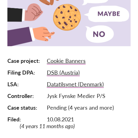
Adhésion
Dons
Parrainage
Tax deductability
Connexion des membres
Case project
Cookie Banners
Filing DPA
DSB (Austria)
À propos de nous
LSA
Datatilsynet (Denmark)
Équipe
Controller
Jysk Fynske Medier P/S
Rapports annuels
Case status
Pending (4 years and more)
FAQs
Offres d‘emploi
Filed:
10.08.2021
(4 years 11 months ago)
Recours collectif