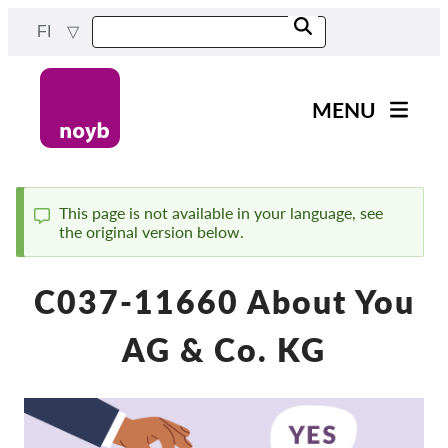
Skip
FI
to
main
content
MENU
Main
Uutiset
navigation
Työmme
This page is not available in your language, see
the original version below.
Status
Projektit
message
Tapaukset DPA:ta kohti
C037-11660 About You
Kaikki tapaukset
AG & Co. KG
Reports & Resources
Exercise your rights!
Tue meitä!