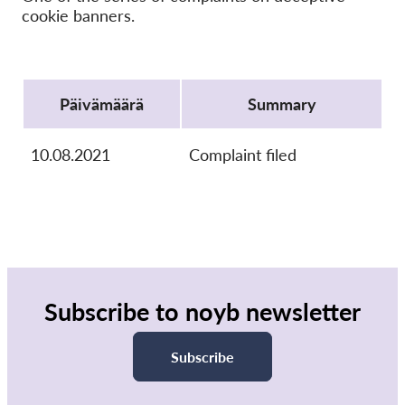
OnionShare
cookie banners.
Media
Yhteystiedot
Protocol
Päivämäärä
Summary
GDPRhub
10.08.2021
Complaint filed
Subscribe to noyb newsletter
Subscribe