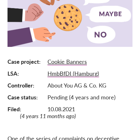
Jäsenyys
Lahjoitukset
Sponsorointi
Tax deductability
Jäsenten login
Case project
Cookie Banners
LSA
HmbBfDI (Hamburg)
Meistä
Controller
About You AG & Co. KG
Tiimi
Case status
Pending (4 years and more)
Vuosikertomukset
Filed:
10.08.2021
Usein kysyttyä
(4 years 11 months ago)
Rekry
Edustajakanne
One of the series of complaints on deceptive