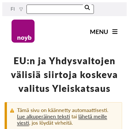
Skip
FI
to
main
content
MENU
Main
Uutiset
navigation
Työmme
EU:n ja Yhdysvaltojen
Projektit
välisiä siirtoja koskeva
Tapaukset DPA:ta kohti
valitus Yleiskatsaus
Kaikki tapaukset
Reports & Resources
Tämä sivu on käännetty automaattisesti.
Lue alkuperäinen teksti
tai
lähetä meille
Exercise your rights!
viesti
, jos löydät virheitä.
Tue meitä!