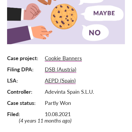
Afiliación
Donaciones
Patrocinio
Tax deductability
Inciar sesión de miembro
Case project
Cookie Banners
Filing DPA
DSB (Austria)
Sobre nosotros
LSA
AEPD (Spain)
Equipo
Controller
Adevinta Spain S.L.U.
Informes anuales
Case status
Partly Won
Preguntas frecuentes
Empleos
Filed:
10.08.2021
(4 years 11 months ago)
Recursos colectivos