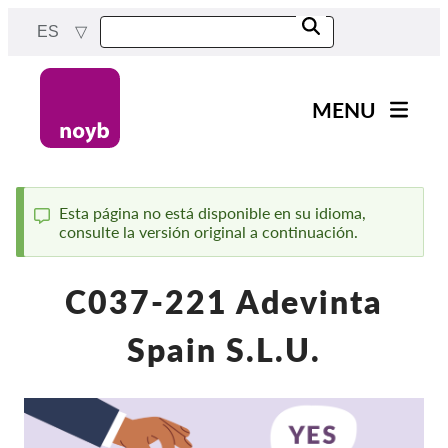
Skip
ES
to
main
content
MENU
Main
Noticias
navigation
Nuestro trabajo
Esta página no está disponible en su idioma,
consulte la versión original a continuación.
Status
Proyectos
message
Casos por APD
C037-221 Adevinta
Todos los casos
Spain S.L.U.
Reports & Resources
Exercise your rights!
¡Apoyanos!