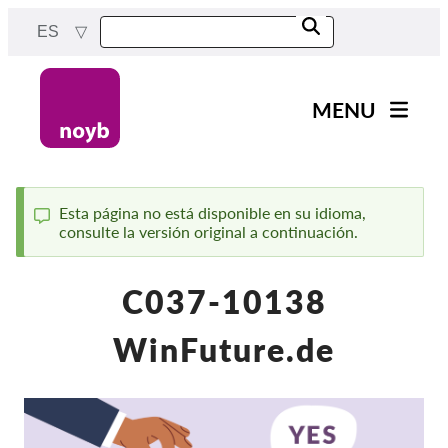
Skip
ES
to
main
content
MENU
Main
Noticias
navigation
Nuestro trabajo
Esta página no está disponible en su idioma,
consulte la versión original a continuación.
Status
Proyectos
message
Casos por APD
C037-10138
Todos los casos
WinFuture.de
Reports & Resources
Exercise your rights!
¡Apoyanos!