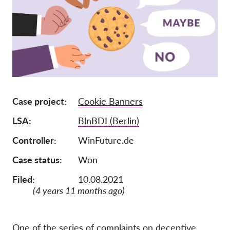
Afiliación
Donaciones
Patrocinio
Tax deductability
Inciar sesión de miembro
Case project
Cookie Banners
LSA
BlnBDI (Berlin)
Sobre nosotros
Controller
WinFuture.de
Equipo
Case status
Won
Informes anuales
Filed:
10.08.2021
Preguntas frecuentes
(4 years 11 months ago)
Empleos
Recursos colectivos
One of the series of complaints on deceptive