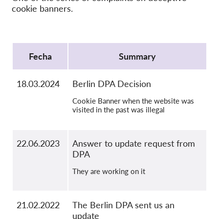
OnionShare
cookie banners.
Medios de comunicación
Contacto
Protocol
Fecha
Summary
GDPRhub
18.03.2024
Berlin DPA Decision
Cookie Banner when the website was
visited in the past was illegal
22.06.2023
Answer to update request from
DPA
They are working on it
21.02.2022
The Berlin DPA sent us an
update