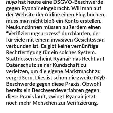
noyb
hat heute eine DSGVO-Beschwerde
gegen Ryanair eingebracht. Will man auf
Mitgliedschaft
der Website der Airline einen Flug buchen,
Spenden
muss man nicht bloß ein Konto erstellen.
Neukund:innen müssen außerdem einen
Sponsoring
“Verifizierungsprozess” durchlaufen, der
Spendenabsetzbarkeit
für viele mit einem invasiven Gesichtsscan
Member Login
verbunden ist. Es gibt keine vernünftige
Rechtfertigung für ein solches System.
Stattdessen scheint Ryanair das Recht auf
Über uns
Datenschutz seiner Kundschaft zu
verletzen, um die eigene Marktmacht zu
Team
vergrößern. Dies ist schon die zweite
noyb
-
Jahresberichte
Beschwerde gegen diese Praxis. Obwohl
FAQs
bereits ein Beschwerdeverfahren gegen
diese Praxis läuft, zwingt Ryanair jetzt
Jobs
noch mehr Menschen zur Verifizierung.
Verbandsklagen