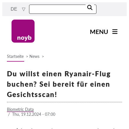
Skip
DE
to
main
content
MENU
Main
News
navigation
Startseite
News
Unsere Arbeit
Breadcrumb
Fälle nach Projekten
Du willst einen Ryanair-Flug
Fälle nach Behörden
buchen? Sei bereit für einen
Fälle nach Unternehmen
Gesichtsscan!
Berichte & Ressourcen
Biometric Data
/
Thu, 19.12.2024 - 07:00
Exercise your rights!
Jetzt Unterstützen!