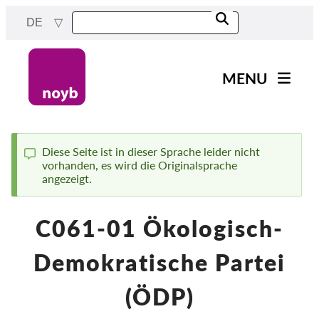
Skip
DE
to
main
content
MENU
Main
News
navigation
Unsere Arbeit
Diese Seite ist in dieser Sprache leider nicht
vorhanden, es wird die Originalsprache
Status
Fälle nach Projekten
angezeigt.
message
Fälle nach Behörden
C061-01 Ökologisch-
Fälle nach Unternehmen
Berichte & Ressourcen
Demokratische Partei
Exercise your rights!
(ÖDP)
Jetzt Unterstützen!