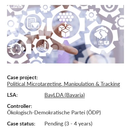
Mitgliedschaft
Spenden
Sponsoring
Spendenabsetzbarkeit
Member Login
Über uns
Case project
Team
Political Microtargeting, Manipulation & Tracking
Jahresberichte
LSA
BayLDA (Bavaria)
FAQs
Controller
Ökologisch-Demokratische Partei (ÖDP)
Jobs
Verbandsklagen
Case status
Pending (3 - 4 years)